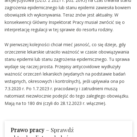
antykryzysowa (Dz.U. z 2021 r. poz. 2095) na czas trwania stanu
zagrożenia epidemicznego lub stanu epidemii zawiesiła bowiem
obowiązek ich wykonywania. Teraz znów jest aktualny. W
konsekwencji Główny Inspektorat Pracy musiał zwrócić się o
interpretację regulacji w tej sprawie do resortu rodziny.
W pierwszej kolejności chciał mieć jasność, co się dzieje, gdy
orzeczenie lekarskie utraciło ważność w czasie obowiązywania
stanu epidemii lub stanu zagrożenia epidemicznego. Tu sprawa
wydaje się raczej prosta. Przepisy antycovidowe wydłużyły
ważność orzeczeń lekarskich (wydanych na podstawie badań
wstępnych, okresowych i kontrolnych), jeśli upływała ona po
7.3.2020 r. Po 1.7.2023 r. pracodawcy i zatrudnieni muszą
natomiast niezwłocznie podejść do tego zaległego obowiązku.
Mają na to 180 dni (czyli do 28.12.2023 r. włącznie).
Prawo pracy
– Sprawdź