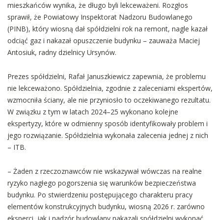
mieszkańców wynika, że długo byli lekceważeni. Rozgłos
sprawił, że Powiatowy Inspektorat Nadzoru Budowlanego
(PINB), który wiosną dał spółdzielni rok na remont, nagle kazał
odciąć gaz i nakazał opuszczenie budynku – zauważa Maciej
Antosiuk, radny dzielnicy Ursynów.
Prezes spółdzielni, Rafał Januszkiewicz zapewnia, że problemu
nie lekceważono. Spółdzielnia, zgodnie z zaleceniami ekspertów,
wzmocniła ściany, ale nie przyniosło to oczekiwanego rezultatu.
W związku z tym w latach 2024–25 wykonano kolejne
ekspertyzy, które w odmienny sposób identyfikowały problem i
jego rozwiązanie. Spółdzielnia wykonała zalecenia jednej z nich
– ITB.
– Żaden z rzeczoznawców nie wskazywał wówczas na realne
ryzyko nagłego pogorszenia się warunków bezpieczeństwa
budynku. Po stwierdzeniu postępującego charakteru pracy
elementów konstrukcyjnych budynku, wiosną 2026 r. zarówno
eksperci, jak i nadzór budowlany nakazali spółdzielni wykonać