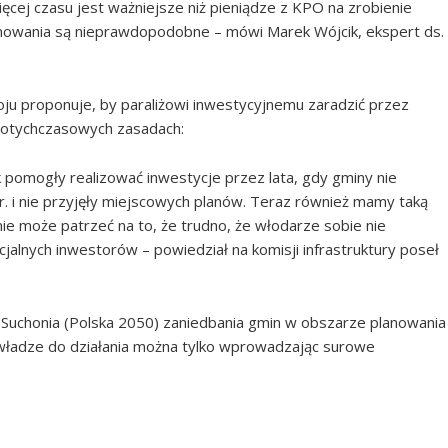
ięcej czasu jest ważniejsze niż pieniądze z KPO na zrobienie
anowania są nieprawdopodobne – mówi Marek Wójcik, ekspert ds.
zwoju proponuje, by paraliżowi inwestycyjnemu zaradzić przez
dotychczasowych zasadach:
k pomogły realizować inwestycje przez lata, gdy gminy nie
 i nie przyjęły miejscowych planów. Teraz również mamy taką
nie może patrzeć na to, że trudno, że włodarze sobie nie
jalnych inwestorów – powiedział na komisji infrastruktury poseł
wa Suchonia (Polska 2050) zaniedbania gmin w obszarze planowania
 władze do działania można tylko wprowadzając surowe