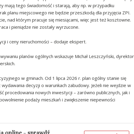
y mają tego świadomość i starają, aby np. w przypadku
rak planu miejscowego nie będzie przeszkodą dla przyjęcia ZPI.
e, nad którym pracuje się miesiącami, więc jest też kosztowne.
aca i pieniądze nie zostały wyrzucone.
ycji i ceny nieruchomości – dodaje ekspert.
ywaniu planów ogólnych wskazuje Michał Leszczyński, dyrektor
rskich.
zyjnego w gminach. Od 1 lipca 2026 r. plan ogólny stanie się
wydawania decyzji o warunkach zabudowy. Jeżeli nie wejdzie w
ć procedowania nowych inwestycji – zarówno publicznych, jak i
spowolnienie podaży mieszkań i zwiększenie niepewności
ia online
-
sprawdź