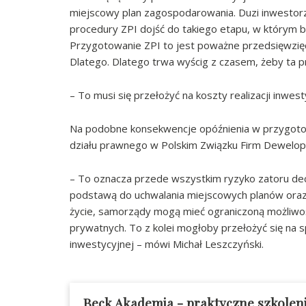
miejscowy plan zagospodarowania. Duzi inwestorz
procedury ZPI dojść do takiego etapu, w którym b
Przygotowanie ZPI to jest poważne przedsięwzięci
Dlatego. Dlatego trwa wyścig z czasem, żeby ta pr
– To musi się przełożyć na koszty realizacji inwest
Na podobne konsekwencje opóźnienia w przygotow
działu prawnego w Polskim Związku Firm Dewelope
– To oznacza przede wszystkim ryzyko zatoru decy
podstawą do uchwalania miejscowych planów oraz 
życie, samorządy mogą mieć ograniczoną możliwoś
prywatnych. To z kolei mogłoby przełożyć się na 
inwestycyjnej – mówi Michał Leszczyński.
Beck Akademia - praktyczne szkolen