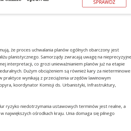
SPRAWDŹ
rmują, że proces uchwalania planów ogólnych obarczony jest
aliżu planistycznego. Samorządy zwracają uwagę na nieprecyzyjn
ej interpretacji, co grozi unieważnianiem planów już na etapie
duralnych. Dużym obciążeniem są również kary za nieterminowe
w praktyce wynikają z przeciążenia urzędów lawinowym
yra, koordynator Komisji ds. Urbanistyki, Infrastruktury,
ur ryzyko niedotrzymania ustawowych terminów jest realne, a
w największych ośrodkach kraju. Unia domaga się pilnego