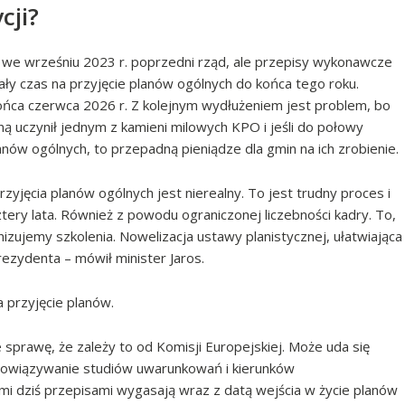
cji?
we wrześniu 2023 r. poprzedni rząd, ale przepisy wykonawcze
ły czas na przyjęcie planów ogólnych do końca tego roku.
ońca czerwca 2026 r. Z kolejnym wydłużeniem jest problem, bo
 uczynił jednym z kamieni milowych KPO i jeśli do połowy
anów ogólnych, to przepadną pieniądze dla gmin na ich zrobienie.
yjęcia planów ogólnych jest nierealny. To jest trudny proces i
ztery lata. Również z powodu ograniczonej liczebności kadry. To,
zujemy szkolenia. Nowelizacja ustawy planistycznej, ułatwiająca
ezydenta – mówił minister Jaros.
 przyjęcie planów.
sprawę, że zależy to od Komisji Europejskiej. Może uda się
obowiązywanie studiów uwarunkowań i kierunków
i dziś przepisami wygasają wraz z datą wejścia w życie planów