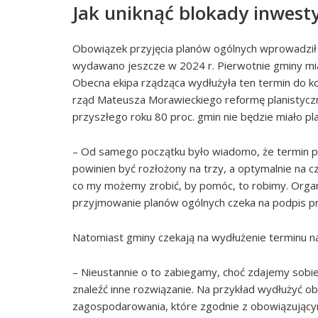
Jak uniknąć blokady inwesty
Obowiązek przyjęcia planów ogólnych wprowadził 
wydawano jeszcze w 2024 r. Pierwotnie gminy mia
Obecna ekipa rządząca wydłużyła ten termin do k
rząd Mateusza Morawieckiego reformę planistyczną
przyszłego roku 80 proc. gmin nie będzie miało pl
– Od samego początku było wiadomo, że termin prz
powinien być rozłożony na trzy, a optymalnie na c
co my możemy zrobić, by pomóc, to robimy. Organi
przyjmowanie planów ogólnych czeka na podpis pr
Natomiast gminy czekają na wydłużenie terminu na
– Nieustannie o to zabiegamy, choć zdajemy sobie 
znaleźć inne rozwiązanie. Na przykład wydłużyć 
zagospodarowania, które zgodnie z obowiązującym