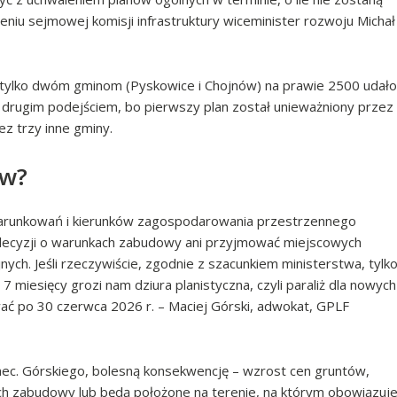
iu sejmowej komisji infrastruktury wiceminister rozwoju Michał
d tylko dwóm gminom (Pyskowice i Chojnów) na prawie 2500 udało
 drugim podejściem, bo pierwszy plan został unieważniony przez
z trzy inne gminy.
ów?
warunkowań i kierunków zagospodarowania przestrzennego
decyzji o warunkach zabudowy ani przyjmować miejscowych
ch. Jeśli rzeczywiście, zgodnie z szacunkiem ministerstwa, tylk
7 miesięcy grozi nam dziura planistyczna, czyli paraliż dla nowych
wać po 30 czerwca 2026 r. – Maciej Górski, adwokat, GPLF
mec. Górskiego, bolesną konsekwencję – wzrost cen gruntów,
h zabudowy lub będą położone na terenie, na którym obowiązuj