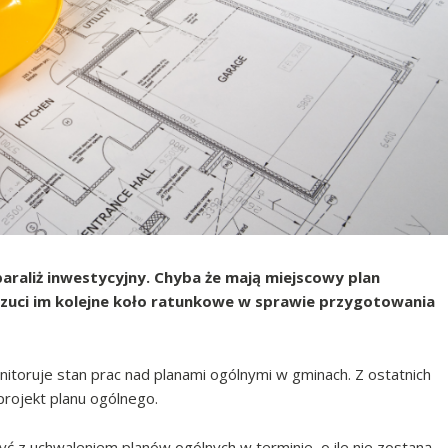
paraliż inwestycyjny. Chyba że mają miejscowy plan
zuci im kolejne koło ratunkowe w sprawie przygotowania
nitoruje stan prac nad planami ogólnymi w gminach. Z ostatnich
projekt planu ogólnego.
yć z uchwaleniem planów ogólnych w terminie, o ile nie zostaną