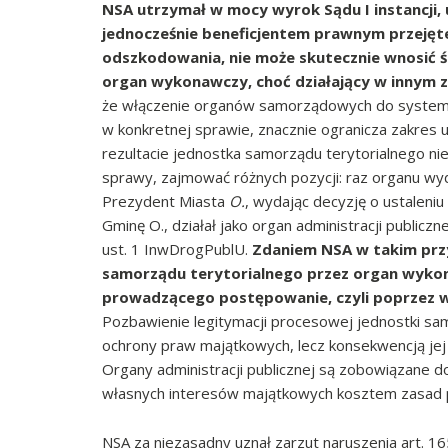
NSA utrzymał w mocy wyrok Sądu I instancji,
jednocześnie beneficjentem prawnym przeję
odszkodowania, nie może skutecznie wnosić ś
organ wykonawczy, choć działający w innym
że włączenie organów samorządowych do systemu
w konkretnej sprawie, znacznie ogranicza zakres
rezultacie jednostka samorządu terytorialnego n
sprawy, zajmować różnych pozycji: raz organu wy
Prezydent Miasta
O.
, wydając decyzję o ustalen
Gminę O., działał jako organ administracji publiczn
ust. 1 InwDrogPublU.
Zdaniem NSA w takim przy
samorządu terytorialnego przez organ wyko
prowadzącego postępowanie, czyli poprzez w
Pozbawienie legitymacji procesowej jednostki sam
ochrony praw majątkowych, lecz konsekwencją jej k
Organy administracji publicznej są zobowiązane do
własnych interesów majątkowych kosztem zasad p
NSA za niezasadny uznał zarzut naruszenia art. 16