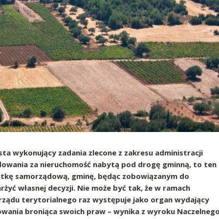
osta wykonujący zadania zlecone z zakresu administracji
odowania za nieruchomość nabytą pod drogę gminną, to ten
ostkę samorządową, gminę, będąc zobowiązanym do
żyć własnej decyzji. Nie może być tak, że w ramach
ządu terytorialnego raz występuje jako organ wydający
owania broniąca swoich praw – wynika z wyroku Naczelneg