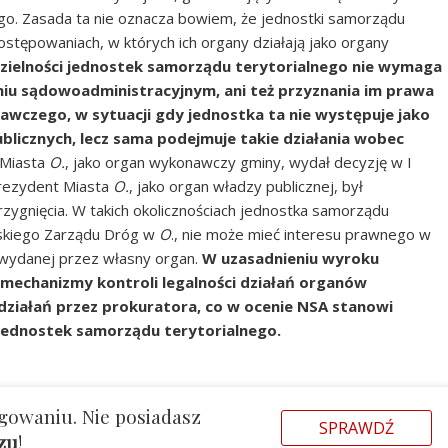
go. Zasada ta nie oznacza bowiem, że jednostki samorządu
tępowaniach, w których ich organy działają jako organy
ielności jednostek samorządu terytorialnego nie wymaga
iu sądowoadministracyjnym, ani też przyznania im prawa
awczego, w sytuacji gdy jednostka ta nie występuje jako
blicznych, lecz sama podejmuje takie działania wobec
 Miasta
O.
, jako organ wykonawczy gminy, wydał decyzję w I
 Prezydent Miasta
O.
, jako organ władzy publicznej, był
ygnięcia. W takich okolicznościach jednostka samorządu
jskiego Zarządu Dróg w
O
., nie może mieć interesu prawnego w
 wydanej przez własny organ.
W uzasadnieniu wyroku
mechanizmy kontroli legalności działań organów
a działań przez prokuratora, co w ocenie NSA stanowi
jednostek samorządu terytorialnego.
gowaniu. Nie posiadasz
SPRAWDŹ
azu
!