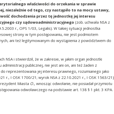
rytorialnego właściwości do orzekania w sprawie
ej, niezależnie od tego, czy nastąpiło to na mocy ustawy,
wość dochodzenia przez tę jednostkę jej interesu
cyjnego czy sądowoadministracyjnego
(zob. uchwała NSA z
.5.2003 r., OPS 1/03, Legalis). W takiej sytuacji jednostka
cesowej strony w tym postępowaniu, nie jest podmiotem
yjnych, ani też legitymowanym do wystąpienia z powództwem do
 NSA i stwierdził, że w zakresie, w jakim organ jednostki
dministracji publicznej, nie jest ani on, ani też żaden z
 do reprezentowania jej interesu prawnego, rozumianego jako
21 r., I OSK 1700/21; wyrok NSA z 22.10.2021 r., I OSK 1563/21)
 Prezydent Miasta
O.
, wnosząc odwołanie, nie posiadał przymiotu
stępowania odwoławczego na podstawie art. 138 § 1 pkt. 3 KPA.