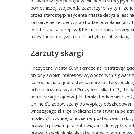
działania w tym postępowaniu administracyjnym p
pomocniczej. Wojewoda zaznaczył przy tym, że je
przez starostę/prezydenta miasta decyzja jest n
zaskarżenie tej decyzji w drodze odwołania (art. 1
ostateczna, a przepisy KPA lub przepisy szczegó
nieważności decyzji albo jej uchylenie lub zmianę.
Zarzuty skargi
Prezydent Miasta
O.
w skardze na rozstrzygnięci
obrony swoich interesów wywodzonych z gwarantow
samodzielności jednostek samorządu terytorialneg
odszkodowania wydał Prezydent Miasta
O.
, dzia
administracji rządowej. Natomiast odwołanie zło
Gminę
O
., zobowiązany do wypłaty odszkodowani
wnoszącego skargę okoliczność ta stwarza po stro
możliwość czynnego udziału w postępowaniu doty
prawach powiatu jest zobowiązane do wypłaty od
prawa do wniesienia skargi w sprawie sporu o wy