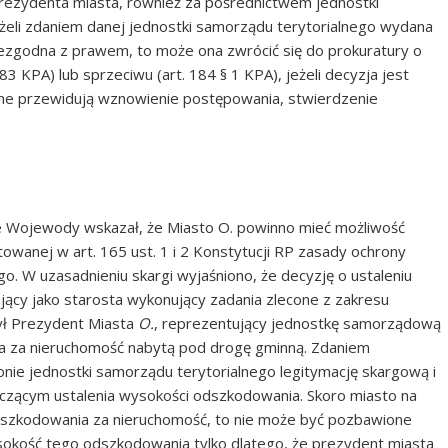
rezydenta miasta, również za pośrednictwem jednostki
żeli zdaniem danej jednostki samorządu terytorialnego wydana
iezgodna z prawem, to może ona zwrócić się do prokuratury o
83 KPA) lub sprzeciwu (art. 184 § 1 KPA), jeżeli decyzja jest
lne przewidują wznowienie postępowania, stwierdzenie
e Wojewody wskazał, że Miasto O. powinno mieć możliwość
anej w art. 165 ust. 1 i 2 Konstytucji RP zasady ochrony
o. W uzasadnieniu skargi wyjaśniono, że decyzję o ustaleniu
łający jako starosta wykonujący zadania zlecone z zakresu
żył Prezydent Miasta
O.
, reprezentujący jednostkę samorządową
a za nieruchomość nabytą pod drogę gminną. Zdaniem
nie jednostki samorządu terytorialnego legitymację skargową i
czącym ustalenia wysokości odszkodowania. Skoro miasto na
szkodowania za nieruchomość, to nie może być pozbawione
sokość tego odszkodowania tylko dlatego, że prezydent miasta