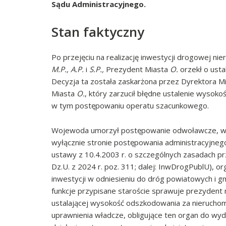
Sądu Administracyjnego.
Stan faktyczny
Po przejęciu na realizację inwestycji drogowej n
M.P., A.P.
i
S.P.,
Prezydent Miasta
O.
orzekł o usta
Decyzja ta została zaskarżona przez Dyrektora 
Miasta
O.
, który zarzucił błędne ustalenie wyso
w tym postępowaniu operatu szacunkowego.
Wojewoda umorzył postępowanie odwoławcze, wskaz
wyłącznie stronie postępowania administracyjnego w
ustawy z 10.4.2003 r. o szczególnych zasadach przy
Dz.U. z 2024 r. poz. 311; dalej: InwDrogPublU), o
inwestycji w odniesieniu do dróg powiatowych i g
funkcje przypisane staroście sprawuje prezydent 
ustalającej wysokość odszkodowania za nierucho
uprawnienia władcze, obligujące ten organ do wy