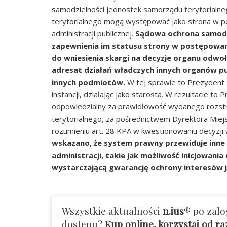
samodzielności jednostek samorządu terytorialne
terytorialnego mogą występować jako strona w pos
administracji publicznej.
Sądowa ochrona samodz
zapewnienia im statusu strony w postępowan
do wniesienia skargi na decyzje organu odwoł
adresat działań władczych innych organów pu
innych podmiotów.
W tej sprawie to Prezydent
instancji, działając jako starosta. W rezultacie to
odpowiedzialny za prawidłowość wydanego rozstrz
terytorialnego, za pośrednictwem Dyrektora Mie
rozumieniu art. 28 KPA w kwestionowaniu decyzji
wskazano, że system prawny przewiduje inne 
administracji, takie jak możliwość inicjowani
wystarczającą gwarancję ochrony interesów 
Wszystkie aktualności
n.ius
® po zalo
dostępu?
Kup online, korzystaj od r