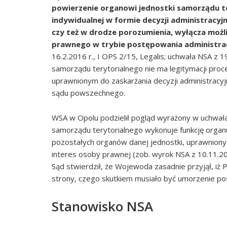
powierzenie organowi jednostki samorządu te
indywidualnej w formie decyzji administracyjn
czy też w drodze porozumienia, wyłącza możli
prawnego w trybie postępowania administra
16.2.2016 r., I OPS 2/15, Legalis; uchwała NSA z 19
samorządu terytorialnego nie ma legitymacji pro
uprawnionym do zaskarżania decyzji administrac
sądu powszechnego.
WSA w Opolu podzielił pogląd wyrażony w uchwałach
samorządu terytorialnego wykonuje funkcję organu a
pozostałych organów danej jednostki, uprawniony
interes osoby prawnej (zob. wyrok NSA z 10.11.20
Sąd stwierdził, że Wojewoda zasadnie przyjął, iż
strony, czego skutkiem musiało być umorzenie po
Stanowisko NSA