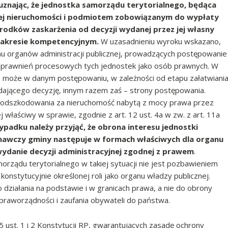
 uznając, że jednostka samorządu terytorialnego, będąca
tej nieruchomości i podmiotem zobowiązanym do wypłaty
rodków zaskarżenia od decyzji wydanej przez jej własny
 zakresie kompetencyjnym.
W uzasadnieniu wyroku wskazano,
 organów administracji publicznej, prowadzących postępowanie
 uprawnień procesowych tych jednostek jako osób prawnych. W
ie może w danym postępowaniu, w zależności od etapu załatwiani
dającego decyzję, innym razem zaś – strony postępowania.
iu odszkodowania za nieruchomość nabytą z mocy prawa przez
ej właściwy w sprawie, zgodnie z art. 12 ust. 4a w zw. z art. 11a
padku należy przyjąć, że obrona interesu jednostki
nawczy gminy następuje w formach właściwych dla organu
ydanie decyzji administracyjnej zgodnej z prawem
.
orządu terytorialnego w takiej sytuacji nie jest pozbawieniem
onstytucyjnie określonej roli jako organu władzy publicznej.
 działania na podstawie i w granicach prawa, a nie do obrony
raworządności i zaufania obywateli do państwa.
5 ust. 1 i 2 Konstytucji RP, gwarantujących zasadę ochrony