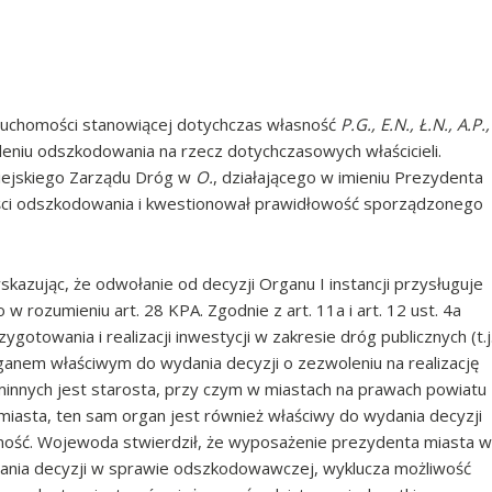
ieruchomości stanowiącej dotychczas własność
P.G., E.N., Ł.N., A.P.,
leniu odszkodowania na rzecz dotychczasowych właścicieli.
Miejskiego Zarządu Dróg w
O.
, działającego w imieniu Prezydenta
kości odszkodowania i kwestionował prawidłowość sporządzonego
ując, że odwołanie od decyzji Organu I instancji przysługuje
 rozumieniu art. 28 KPA. Zgodnie z art. 11a i art. 12 ust. 4a
gotowania i realizacji inwestycji w zakresie dróg publicznych (t.j
rganem właściwym do wydania decyzji o zezwoleniu na realizację
minnych jest starosta, przy czym w miastach na prawach powiatu
miasta, ten sam organ jest również właściwy do wydania decyzji
mość. Wojewoda stwierdził, że wyposażenie prezydenta miasta w
dania decyzji w sprawie odszkodowawczej, wyklucza możliwość