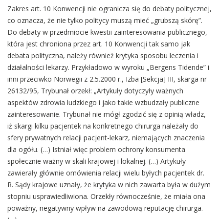
Zakres art. 10 Konwencji nie ogranicza się do debaty politycznej,
co oznacza, że nie tylko politycy muszą mieć „grubszą skórę”.
Do debaty w przedmiocie kwestii zainteresowania publicznego,
która jest chroniona przez art. 10 Konwencji tak samo jak
debata polityczna, należy również krytyka sposobu leczenia i
działalności lekarzy. Przykładowo w wyroku „Bergens Tidende” i
inni przeciwko Norwegii z 2.5.2000 r., Izba [Sekcja] III, skarga nr
26132/95, Trybunał orzekł: „Artykuły dotyczyły ważnych
aspektów zdrowia ludzkiego i jako takie wzbudzały publiczne
zainteresowanie. Trybunał nie mógł zgodzić się z opinią władz,
iż skargi kilku pacjentek na konkretnego chirurga należały do
sfery prywatnych relacji pacjent-lekarz, niemających znaczenia
dla ogółu. (…) Istniał więc problem ochrony konsumenta
społecznie ważny w skali krajowej i lokalnej. (…) Artykuły
zawierały głównie omówienia relacji wielu byłych pacjentek dr.
R. Sądy krajowe uznały, że krytyka w nich zawarta była w dużym
stopniu usprawiedliwiona. Orzekły równocześnie, że miała ona
poważny, negatywny wpływ na zawodową reputację chirurga.