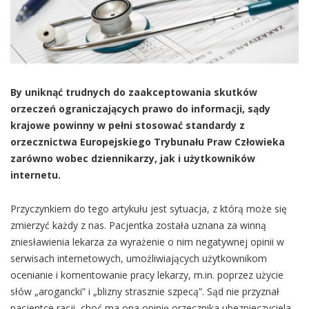
By uniknąć trudnych do zaakceptowania skutków
orzeczeń ograniczających prawo do informacji, sądy
krajowe powinny w pełni stosować standardy z
orzecznictwa Europejskiego Trybunału Praw Człowieka
zarówno wobec dziennikarzy, jak i użytkowników
internetu.
Przyczynkiem do tego artykułu jest sytuacja, z którą może się
zmierzyć każdy z nas. Pacjentka została uznana za winną
zniesławienia lekarza za wyrażenie o nim negatywnej opinii w
serwisach internetowych, umożliwiających użytkownikom
ocenianie i komentowanie pracy lekarzy, m.in. poprzez użycie
słów „arogancki” i „blizny strasznie szpecą”. Sąd nie przyznał
pacjentce racji, choć ma ona opinię orzecznika ubezpieczyciela