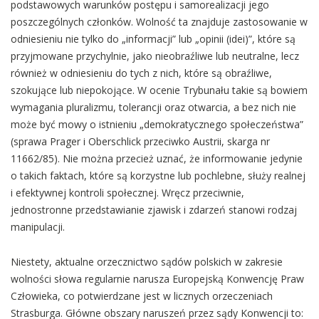
podstawowych warunków postępu i samorealizacji jego
poszczególnych członków. Wolność ta znajduje zastosowanie w
odniesieniu nie tylko do „informacji” lub „opinii (idei)”, które są
przyjmowane przychylnie, jako nieobraźliwe lub neutralne, lecz
również w odniesieniu do tych z nich, które są obraźliwe,
szokujące lub niepokojące. W ocenie Trybunału takie są bowiem
wymagania pluralizmu, tolerancji oraz otwarcia, a bez nich nie
może być mowy o istnieniu „demokratycznego społeczeństwa”
(sprawa Prager i Oberschlick przeciwko Austrii, skarga nr
11662/85). Nie można przecież uznać, że informowanie jedynie
o takich faktach, które są korzystne lub pochlebne, służy realnej
i efektywnej kontroli społecznej. Wręcz przeciwnie,
jednostronne przedstawianie zjawisk i zdarzeń stanowi rodzaj
manipulacji.
Niestety, aktualne orzecznictwo sądów polskich w zakresie
wolności słowa regularnie narusza Europejską Konwencję Praw
Człowieka, co potwierdzane jest w licznych orzeczeniach
Strasburga. Główne obszary naruszeń przez sądy Konwencji to: