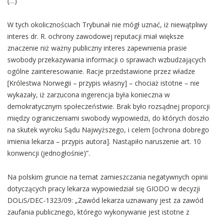
(…)
W tych okolicznościach Trybunał nie mógł uznać, iż niewątpliwy
interes dr. R. ochrony zawodowej reputacji miał większe
znaczenie niż ważny publiczny interes zapewnienia prasie
swobody przekazywania informacji o sprawach wzbudzających
ogólne zainteresowanie. Racje przedstawione przez władze
[Królestwa Norwegii – przypis własny] – chociaż istotne – nie
wykazały, iż zarzucona ingerencja była konieczna w
demokratycznym społeczeństwie. Brak było rozsądnej proporcji
między ograniczeniami swobody wypowiedzi, do których doszło
na skutek wyroku Sądu Najwyższego, i celem [ochrona dobrego
imienia lekarza – przypis autora]. Nastąpiło naruszenie art. 10
konwencji (jednogłośnie)”.
Na polskim gruncie na temat zamieszczania negatywnych opinii
dotyczących pracy lekarza wypowiedział się GIODO w decyzji
DOLiS/DEC-1323/09: „Zawód lekarza uznawany jest za zawód
zaufania publicznego, którego wykonywanie jest istotne z