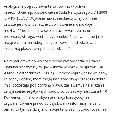
Analogiczne poglądy zawarte są również w polskim
orzecznictwie, np. postanowienie Sądu Najwyższego z 7.1.2008
r., V KK 155/07: „Wydanie nawet nieobiektywnej opinii nie
zawsze jest równoznaczne z pomówieniem choć daje
możliwość dochodzenia swoich racji zwłaszcza na drodze
procesu cywilnego, warto przypomnieć, że prawo karne jako
mające charakter subsydiarny nie zawsze jest właściwą i
skuteczną płaszczyzną ich dochodzenia”.
Na temat prawa do wolności słowa wypowiedział się także
Trybunał Konstytucyjny. Jak wskazał w wyroku w sprawie, SK
43/05: „z orzecznictwa ETPCz (…) należy wyprowadzić wniosek,
że oceny i opinie, które mogą naruszać czyjąś cześć lub dobre
imię, pozostają pod ochroną prawa, zaś ewentualne skazanie
za wyrażenie negatywnych sądów co do zasady narusza art. 10
Konwencji. (…) skoro obywatele mają konstytucyjnie
zagwarantowane prawo do uzyskiwania informacji na dany
temat, to tym bardziej informacje te (przedmiotowo tożsame)