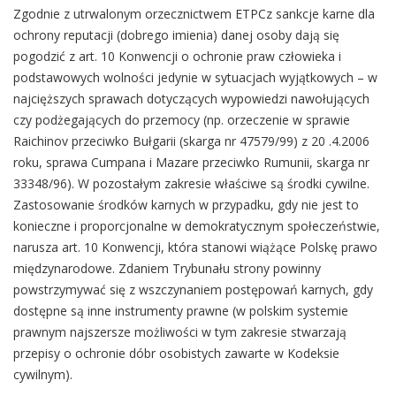
Zgodnie z utrwalonym orzecznictwem ETPCz sankcje karne dla
ochrony reputacji (dobrego imienia) danej osoby dają się
pogodzić z art. 10 Konwencji o ochronie praw człowieka i
podstawowych wolności jedynie w sytuacjach wyjątkowych – w
najcięższych sprawach dotyczących wypowiedzi nawołujących
czy podżegających do przemocy (np. orzeczenie w sprawie
Raichinov przeciwko Bułgarii (skarga nr 47579/99) z 20 .4.2006
roku, sprawa Cumpana i Mazare przeciwko Rumunii, skarga nr
33348/96). W pozostałym zakresie właściwe są środki cywilne.
Zastosowanie środków karnych w przypadku, gdy nie jest to
konieczne i proporcjonalne w demokratycznym społeczeństwie,
narusza art. 10 Konwencji, która stanowi wiążące Polskę prawo
międzynarodowe. Zdaniem Trybunału strony powinny
powstrzymywać się z wszczynaniem postępowań karnych, gdy
dostępne są inne instrumenty prawne (w polskim systemie
prawnym najszersze możliwości w tym zakresie stwarzają
przepisy o ochronie dóbr osobistych zawarte w Kodeksie
cywilnym).