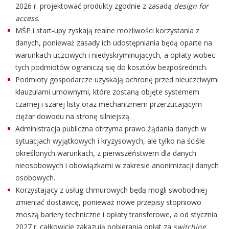
2026 r. projektować produkty zgodnie z zasadą
design for
access
.
MŚP i start-upy zyskają realne możliwości korzystania z
danych, ponieważ zasady ich udostępniania będą oparte na
warunkach uczciwych i niedyskryminujących, a opłaty wobec
tych podmiotów ograniczą się do kosztów bezpośrednich.
Podmioty gospodarcze uzyskają ochronę przed nieuczciwymi
klauzulami umownymi, które zostaną objęte systemem
czarnej i szarej listy oraz mechanizmem przerzucającym
ciężar dowodu na stronę silniejszą.
Administracja publiczna otrzyma prawo żądania danych w
sytuacjach wyjątkowych i kryzysowych, ale tylko na ściśle
określonych warunkach, z pierwszeństwem dla danych
nieosobowych i obowiązkami w zakresie anonimizacji danych
osobowych.
Korzystający z usług chmurowych będą mogli swobodniej
zmieniać dostawcę, ponieważ nowe przepisy stopniowo
znoszą bariery techniczne i opłaty transferowe, a od stycznia
2027 r. całkowicie zakazują pobierania opłat za
switching
.