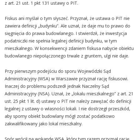
z art. 21 ust. 1 pkt 131 ustawy o PIT.
Fiskus ani myślał o tym słyszeć. Przyznał, że ustawa o PIT nie
zawiera definicji „budynku”. Ale uznał, że daje mu to prawo do
sięgnięcia do prawa budowlanego. I stwierdził, że inwestycja
podatniczki nie spełnia legalnej definicji budynku, w tym
mieszkalnego. W konsekwencji zdaniem fiskusa nabycie obiektu
budowlanego niepołączonego trwale z gruntem, ulgi nie daje.
Przy pierwszym podejściu do sporu Wojewódzki Sąd
Administracyjny (WSA) w Warszawie przyznał rację fiskusowi.
Inaczej do problemu podszedł jednak Naczelny Sąd
Administracyjny (NSA). Uznał, że „lokalu mieszkalnego” z art. 21
ust. 25 pkt 1 lit. d) ustawy o PIT nie należy zawężać do definicji
legalnej z ustawy o własności lokali. I nie dostrzegł przeszkód,
aby sporny obiekt budowlany mógł zostać podatkowo
zakwalifikowany jako lokal mieszkalny.
Spór wrócił na wokandę WSA, który tym razem przyznał rację