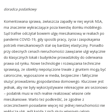
doradca podatkowy
Komentowana sprawa, zwłaszcza zapadły w niej wyrok NSA,
ma znaczenie wykraczające poza kwestię domku mobilnego.
Sąd trafnie odczytał bowiem ulgę mieszkaniową w realiach po
pandemii COVID-19, gdy sposób pracy, życia i zaspokajania
potrzeb mieszkaniowych stał się bardziej elastyczny. Ponadto
przy obecnych cenach nieruchomości zawężanie ulgi wyłącznie
do klasycznych lokali i budynków prowadziłoby do oderwania
prawa od rynku. Nowe technologie i rozwiązania techniczne
sprawiają, że obiekty niepołączone trwale z gruntem mogą być
całoroczne, wyposażone w media, bezpieczne i faktycznie
służyć prowadzeniu gospodarstwa domowego. Kluczowe jest
jednak, aby nie były wykorzystywane rekreacyjnie ani sezonowo
– podatnik musi w nich realnie realizować własne cele
mieszkaniowe. Warto też podkreślić, że zgodnie z
orzecznictwem posiadanie więcej niż jednej nieruchomości nie
wyklucza ulgi, jeśli każda z nich służy własnym celom