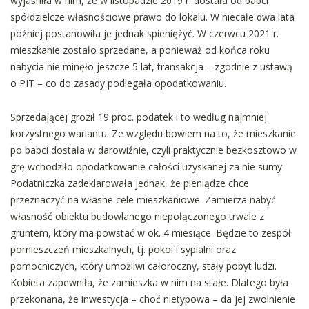
wyjaśniła w nim, że w listopadzie 2019 r. dostała od babci
spółdzielcze własnościowe prawo do lokalu. W niecałe dwa lata
później postanowiła je jednak spieniężyć. W czerwcu 2021 r.
mieszkanie zostało sprzedane, a ponieważ od końca roku
nabycia nie minęło jeszcze 5 lat, transakcja – zgodnie z ustawą
o PIT – co do zasady podlegała opodatkowaniu.
Sprzedającej groził 19 proc. podatek i to według najmniej
korzystnego wariantu. Ze względu bowiem na to, że mieszkanie
po babci dostała w darowiźnie, czyli praktycznie bezkosztowo w
grę wchodziło opodatkowanie całości uzyskanej za nie sumy.
Podatniczka zadeklarowała jednak, że pieniądze chce
przeznaczyć na własne cele mieszkaniowe. Zamierza nabyć
własność obiektu budowlanego niepołączonego trwale z
gruntem, który ma powstać w ok. 4 miesiące. Będzie to zespół
pomieszczeń mieszkalnych, tj. pokoi i sypialni oraz
pomocniczych, który umożliwi całoroczny, stały pobyt ludzi.
Kobieta zapewniła, że zamieszka w nim na stałe. Dlatego była
przekonana, że inwestycja – choć nietypowa – da jej zwolnienie