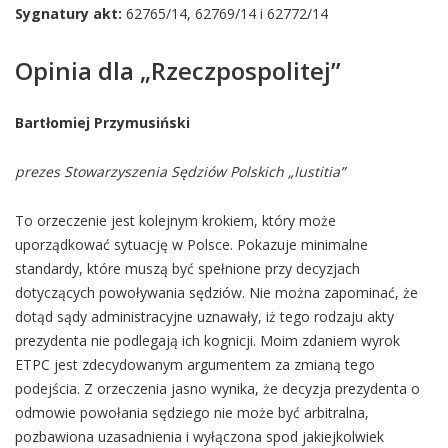
Sygnatury akt:
62765/14, 62769/14 i 62772/14
Opinia dla „Rzeczpospolitej”
Bartłomiej Przymusiński
prezes Stowarzyszenia Sędziów Polskich „Iustitia”
To orzeczenie jest kolejnym krokiem, który może
uporządkować sytuację w Polsce. Pokazuje minimalne
standardy, które muszą być spełnione przy decyzjach
dotyczących powoływania sędziów. Nie można zapominać, że
dotąd sądy administracyjne uznawały, iż tego rodzaju akty
prezydenta nie podlegają ich kognicji. Moim zdaniem wyrok
ETPC jest zdecydowanym argumentem za zmianą tego
podejścia. Z orzeczenia jasno wynika, że decyzja prezydenta o
odmowie powołania sędziego nie może być arbitralna,
pozbawiona uzasadnienia i wyłączona spod jakiejkolwiek