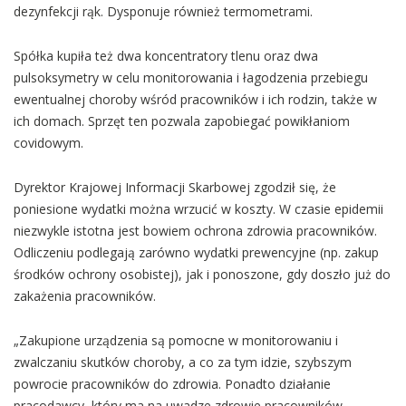
dezynfekcji rąk. Dysponuje również termometrami.
Spółka kupiła też dwa koncentratory tlenu oraz dwa
pulsoksymetry w celu monitorowania i łagodzenia przebiegu
ewentualnej choroby wśród pracowników i ich rodzin, także w
ich domach. Sprzęt ten pozwala zapobiegać powikłaniom
covidowym.
Dyrektor Krajowej Informacji Skarbowej zgodził się, że
poniesione wydatki można wrzucić w koszty. W czasie epidemii
niezwykle istotna jest bowiem ochrona zdrowia pracowników.
Odliczeniu podlegają zarówno wydatki prewencyjne (np. zakup
środków ochrony osobistej), jak i ponoszone, gdy doszło już do
zakażenia pracowników.
„Zakupione urządzenia są pomocne w monitorowaniu i
zwalczaniu skutków choroby, a co za tym idzie, szybszym
powrocie pracowników do zdrowia. Ponadto działanie
pracodawcy, który ma na uwadze zdrowie pracowników,