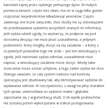
kancelarii tajnej przez sędziego pełniącego dyżur. W małych
pomieszczeniach, często bez okien, ma on w ciągu kilku godzin
rozpoznać niejednokrotnie kilkadziesiąt wniosków. Często
zawierają one liczne załączniki, choć służby nie są zobowiązane
do przedstawiania sędziemu wszystkich znanych im informacji.
Jeśli sędzia udzieli zgody, to wystarczy, że podpisze się pod
stosowną decyzją i nie musi pisać uzasadnienia, a jedynym
podmiotem, który mógłby złożyć na nią zażalenie – a który z
oczywistych powodów tego nie zrobi – jest ten wnioskujący o
zgodę. Jeśli natomiast sędzia odmówi, uzasadnienie musi
napisać, a wnioskujący zażalenie może złożyć. Wtedy takie
orzeczenie może zostać uchylone, a tego żaden sędzia nie chce.
Dlatego uważam, że cały system nadzoru nad kontrolą
operacyjną jest zbudowany tak, aby demotywować sędziów do
wydawania odmów. W rzeczywistości, z uwagi na pilny charakter
tych spraw, uniemożliwia on sędziom realne i głębokie
zapoznanie się z argumentacją służb. O ile wyniki podsłuchów
nie zostaną potem wykorzystane w trakcie postępowania