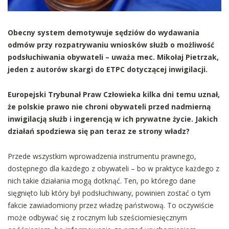
Obecny system demotywuje sędziów do wydawania
odmów przy rozpatrywaniu wniosków służb o możliwość
podsłuchiwania obywateli – uważa mec. Mikołaj Pietrzak,
jeden z autorów skargi do ETPC dotyczącej inwigilacji.
Europejski Trybunał Praw Człowieka kilka dni temu uznał,
że polskie prawo nie chroni obywateli przed nadmierną
inwigilacją służb i ingerencją w ich prywatne życie. Jakich
działań spodziewa się pan teraz ze strony władz?
Przede wszystkim wprowadzenia instrumentu prawnego,
dostępnego dla każdego z obywateli – bo w praktyce każdego z
nich takie działania mogą dotknąć. Ten, po którego dane
sięgnięto lub który był podsłuchiwany, powinien zostać o tym
fakcie zawiadomiony przez władzę państwową. To oczywiście
może odbywać się z rocznym lub sześciomiesięcznym