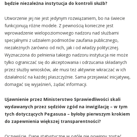
będzie niezależna instytucja do kontroli służb?
Utworzenie jej nie jest jedynym rozwiązaniem, bo na świecie
funkcjonują różne modele. Z pewnością konieczne jest
wprowadzenie wielopoziomowego nadzoru nad służbami
specjalnymi z udziałem podmiotów zaufania publicznego,
niezależnych zarówno od nich, jak i od władzy politycznej.
Wyznaczona do pełnienia takiego nadzoru instytucja nie może
tylko ograniczać się do akceptowania i odrzucania składanych
przez służby wniosków, ale musi też aktywnie wkraczać w ich
działalność na każdej płaszczyźnie. Sama przejawiać inicjatywę,
domagać się wyjaśnień, żądać informacji.
Ujawnienie przez Ministerstwo Sprawiedliwości skali
wydawanych przez sędziów zgód na inwigilację – w tym
tych dotyczących Pegasusa – byłoby pierwszym krokiem
do zapewnienia większej transparentności?
Oczywiście. Dane statystyczne w ogóle nie powinny zostać