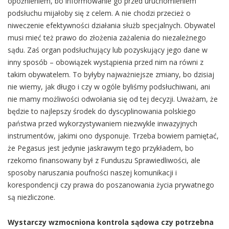
opóźnieniem, bo informowanie go przed uruchomieniem
podsłuchu mijałoby się z celem. A nie chodzi przecież o
niweczenie efektywności działania służb specjalnych. Obywatel
musi mieć też prawo do złożenia zażalenia do niezależnego
sądu. Zaś organ podsłuchujący lub pozyskujący jego dane w
inny sposób – obowiązek wystąpienia przed nim na równi z
takim obywatelem. To byłyby najważniejsze zmiany, bo dzisiaj
nie wiemy, jak długo i czy w ogóle byliśmy podsłuchiwani, ani
nie mamy możliwości odwołania się od tej decyzji. Uważam, że
będzie to najlepszy środek do dyscyplinowania polskiego
państwa przed wykorzystywaniem niezwykle inwazyjnych
instrumentów, jakimi ono dysponuje. Trzeba bowiem pamiętać,
że Pegasus jest jedynie jaskrawym tego przykładem, bo
rzekomo finansowany był z Funduszu Sprawiedliwości, ale
sposoby naruszania poufności naszej komunikacji i
korespondencji czy prawa do poszanowania życia prywatnego
są niezliczone.
Wystarczy wzmocniona kontrola sądowa czy potrzebna