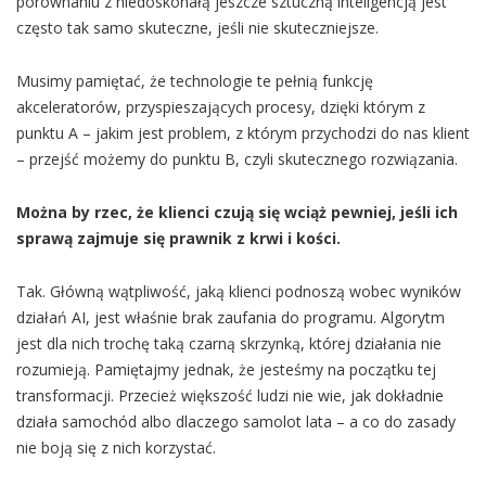
porównaniu z niedoskonałą jeszcze sztuczną inteligencją jest
często tak samo skuteczne, jeśli nie skuteczniejsze.
Musimy pamiętać, że technologie te pełnią funkcję
akceleratorów, przyspieszających procesy, dzięki którym z
punktu A – jakim jest problem, z którym przychodzi do nas klient
– przejść możemy do punktu B, czyli skutecznego rozwiązania.
Można by rzec, że klienci czują się wciąż pewniej, jeśli ich
sprawą zajmuje się prawnik z krwi i kości.
Tak. Główną wątpliwość, jaką klienci podnoszą wobec wyników
działań AI, jest właśnie brak zaufania do programu. Algorytm
jest dla nich trochę taką czarną skrzynką, której działania nie
rozumieją. Pamiętajmy jednak, że jesteśmy na początku tej
transformacji. Przecież większość ludzi nie wie, jak dokładnie
działa samochód albo dlaczego samolot lata – a co do zasady
nie boją się z nich korzystać.