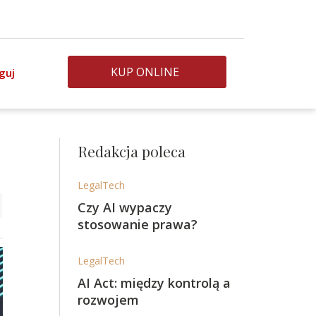
KUP ONLINE
guj
Redakcja poleca
LegalTech
Czy AI wypaczy
stosowanie prawa?
LegalTech
AI Act: między kontrolą a
rozwojem