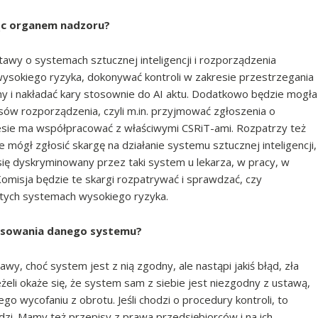
dąc organem nadzoru?
awy o systemach sztucznej inteligencji i rozporządzenia
ysokiego ryzyka, dokonywać kontroli w zakresie przestrzegania
 i nakładać kary stosownie do AI aktu. Dodatkowo będzie mogła
ów rozporządzenia, czyli m.in. przyjmować zgłoszenia o
esie ma współpracować z właściwymi CSRiT-ami. Rozpatrzy też
 mógł zgłosić skargę na działanie systemu sztucznej inteligencji,
 się dyskryminowany przez taki system u lekarza, w pracy, w
 Komisja będzie te skargi rozpatrywać i sprawdzać, czy
 tych systemach wysokiego ryzyka.
stosowania danego systemu?
awy, choć system jest z nią zgodny, ale nastąpi jakiś błąd, zła
jeżeli okaże się, że system sam z siebie jest niezgodny z ustawą,
o wycofaniu z obrotu. Jeśli chodzi o procedury kontroli, to
zi. Mamy też przepisy z prawa przedsiębiorców i na ich