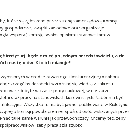
oby, które są zgłoszone przez stronę samorządową Komisji
by gospodarcze, związki zawodowe oraz organizacje
gła wspierać komisję swoimi opiniami i stanowiskami w
ęć instytucji będzie mieć po jednym przedstawicielu, a do
óch następców. Kto ich mianuje?
wyłonionych w drodze otwartego i konkurencyjnego naboru.
dać szczególny dorobek i wyróżniać się wiedzą z zakresu
 zawodowe zdobyte w czasie pracy naukowej, w obszarze
yletni staż pracy na stanowiskach kierowniczych. Nabór ma być
alifikacyjna. Wszystko tu ma być jawne, publikowane w Biuletynie
niczącego komisji powoła premier spośród osób wskazanych prze
niać takie same warunki jak przewodniczący. Chcemy też, żeby
spółpracowników, żeby praca szła szybko.