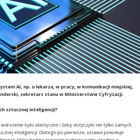
stem AI, np. u lekarza, w pracy, w komunikacji miejskiej,
nderski, sekretarz stanu w Ministerstwie Cyfryzacji.
h sztucznej inteligencji?
 wdrożenie było elastyczne i żeby dotyczyło nie tylko samych
ucznej inteligencji. Dlatego po pierwsze, ustawa powołuje
igencji, która będzie organem nadzoru rynku zgodnie z