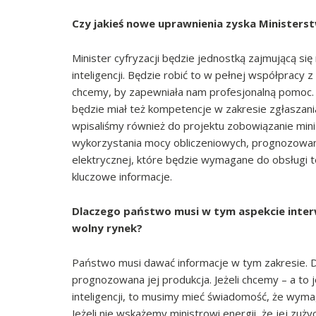
Czy jakieś nowe uprawnienia zyska Ministers
Minister cyfryzacji będzie jednostką zajmującą si
inteligencji. Będzie robić to w pełnej współpracy 
chcemy, by zapewniała nam profesjonalną pomoc. 
będzie miał też kompetencje w zakresie zgłaszani
wpisaliśmy również do projektu zobowiązanie minis
wykorzystania mocy obliczeniowych, prognozowane
elektrycznej, które będzie wymagane do obsługi te
kluczowe informacje.
Dlaczego państwo musi w tym aspekcie interw
wolny rynek?
Państwo musi dawać informacje w tym zakresie. Dziś
prognozowana jej produkcja. Jeżeli chcemy – a to
inteligencji, to musimy mieć świadomość, że wyma
Jeżeli nie wskażemy ministrowi energii, że jej zuży