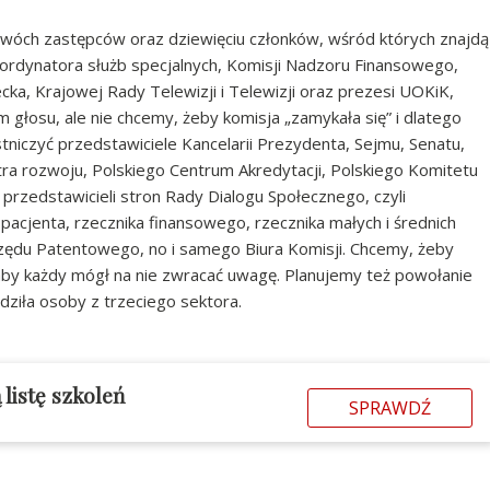
dwóch zastępców oraz dziewięciu członków, wśród których znajdą
 koordynatora służb specjalnych, Komisji Nadzoru Finansowego,
cka, Krajowej Rady Telewizji i Telewizji oraz prezesi UOKiK,
głosu, ale nie chcemy, żeby komisja „zamykała się” i dlatego
niczyć przedstawiciele Kancelarii Prezydenta, Sejmu, Senatu,
stra rozwoju, Polskiego Centrum Akredytacji, Polskiego Komitetu
przedstawicieli stron Rady Dialogu Społecznego, czyli
acjenta, rzecznika finansowego, rzecznika małych i średnich
zędu Patentowego, no i samego Biura Komisji. Chcemy, żeby
 aby każdy mógł na nie zwracać uwagę. Planujemy też powołanie
dziła osoby z trzeciego sektora.
listę szkoleń
SPRAWDŹ