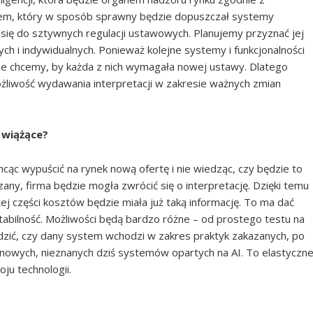
nem, który w sposób sprawny będzie dopuszczał systemy
 się do sztywnych regulacji ustawowych. Planujemy przyznać jej
h i indywidualnych. Ponieważ kolejne systemy i funkcjonalności
e chcemy, by każda z nich wymagała nowej ustawy. Dlatego
żliwość wydawania interpretacji w zakresie ważnych zmian
ą wiążące?
cąc wypuścić na rynek nową ofertę i nie wiedząc, czy będzie to
y, firma będzie mogła zwrócić się o interpretację. Dzięki temu
j części kosztów będzie miała już taką informację. To ma dać
tabilność. Możliwości będą bardzo różne – od prostego testu na
dzić, czy dany system wchodzi w zakres praktyk zakazanych, po
 nowych, nieznanych dziś systemów opartych na AI. To elastyczn
ju technologii.