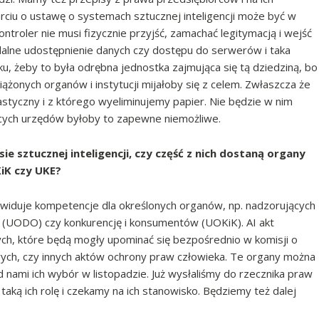
rciu o ustawę o systemach sztucznej inteligencji może być w
ontroler nie musi fizycznie przyjść, zamachać legitymacją i wejść
alne udostępnienie danych czy dostępu do serwerów i taka
ku, żeby to była odrębna jednostka zajmująca się tą dziedziną, bo
iążonych organów i instytucji mijałoby się z celem. Zwłaszcza że
styczny i z którego wyeliminujemy papier. Nie będzie w nim
ących urzędów byłoby to zapewne niemożliwe.
ie sztucznej inteligencji, czy część z nich dostaną organy
KiK czy UKE?
ewiduje kompetencje dla określonych organów, np. nadzorujących
 (UODO) czy konkurencję i konsumentów (UOKiK). AI akt
, które będą mogły upominać się bezpośrednio w komisji o
ych, czy innych aktów ochrony praw człowieka. Te organy można
 nami ich wybór w listopadzie. Już wysłaliśmy do rzecznika praw
 taką ich rolę i czekamy na ich stanowisko. Będziemy też dalej