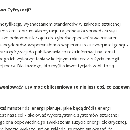
two Cyfryzacji?
ę notyfikacją, wyznaczaniem standardów w zakresie sztucznej
z Polskim Centrum Akredytacji. Ta jednostka sprawdziła się i
Jako pełnomocnik rządu ds. cyberbezpieczeństwa minister
a incydentów. Wspominałem o wspieraniu sztucznej inteligencji –
tra cyfryzacji do publikowania co roku informacji na temat
go ich wykorzystania w kolejnym roku oraz zużycia energii
j mocy. Dla każdego, kto myśli o inwestycjach w AI, to są
eniować? Czy moc obliczeniowa to nie jest coś, co zapewn
 minister ds. energii planuje, jakie będą źródła energii i
 jest nasz cel – skalować wykorzystanie systemów sztucznej
ga ona odpowiedniego zwiększenia zużycia energii elektrycznej.
cie będzie większe, niż on zakłada, to może się okazać, że