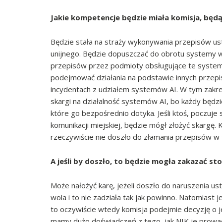
Jakie kompetencje będzie miała komisja, bę
Będzie stała na straży wykonywania przepisów ust
unijnego. Będzie dopuszczać do obrotu systemy w
przepisów przez podmioty obsługujące te systemy
podejmować działania na podstawie innych przepis
incydentach z udziałem systemów AI. W tym zakr
skargi na działalność systemów AI, bo każdy będzie
które go bezpośrednio dotyka. Jeśli ktoś, poczuje
komunikacji miejskiej, będzie mógł złożyć skargę.
rzeczywiście nie doszło do złamania przepisów w
A jeśli by doszło, to będzie mogła zakazać 
Może nałożyć karę, jeżeli doszło do naruszenia ust
wola i to nie zadziała tak jak powinno. Natomiast 
to oczywiście wtedy komisja podejmie decyzję o jeg
mamy dużo doświadczeń z tego, jak NIK je prowad