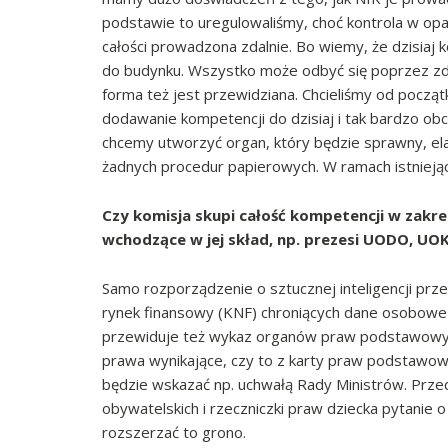
podstawie to uregulowaliśmy, choć kontrola w opa
całości prowadzona zdalnie. Bo wiemy, że dzisiaj k
do budynku. Wszystko może odbyć się poprzez zd
forma też jest przewidziana. Chcieliśmy od począt
dodawanie kompetencji do dzisiaj i tak bardzo obc
chcemy utworzyć organ, który będzie sprawny, ela
żadnych procedur papierowych. W ramach istniej
Czy komisja skupi całość kompetencji w zakres
wchodzące w jej skład, np. prezesi UODO, UO
Samo rozporządzenie o sztucznej inteligencji prz
rynek finansowy (KNF) chroniących dane osobowe
przewiduje też wykaz organów praw podstawowych
prawa wynikające, czy to z karty praw podstawow
będzie wskazać np. uchwałą Rady Ministrów. Przed
obywatelskich i rzeczniczki praw dziecka pytanie o
rozszerzać to grono.