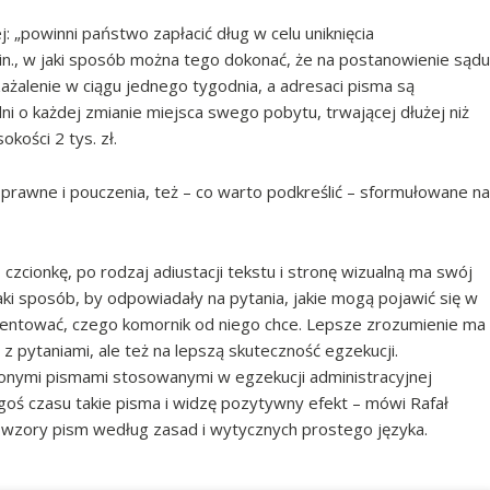
j: „powinni państwo zapłacić dług w celu uniknięcia
in., w jaki sposób można tego dokonać, że na postanowienie sądu
zażalenie w ciągu jednego tygodnia, a adresaci pisma są
i o każdej zmianie miejsca swego pobytu, trwającej dłużej niż
kości 2 tys. zł.
awne i pouczenia, też – co warto podkreślić – sformułowane na
czcionkę, po rodzaj adiustacji tekstu i stronę wizualną ma swój
ki sposób, by odpowiadały na pytania, jakie mogą pojawić się w
rientować, czego komornik od niego chce. Lepsze zrozumienie ma
 z pytaniami, ale też na lepszą skuteczność egzekucji.
onymi pismami stosowanymi w egzekucji administracyjnej
egoś czasu takie pisma i widzę pozytywny efekt – mówi Rafał
 wzory pism według zasad i wytycznych prostego języka.