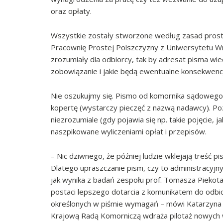
oraz opłaty.
Wszystkie zostały stworzone według zasad pros
Pracownię Prostej Polszczyzny z Uniwersytetu Wr
zrozumiały dla odbiorcy, tak by adresat pisma wie
zobowiązanie i jakie będą ewentualne konsekwencje,
Nie oszukujmy się. Pismo od komornika sądowego 
kopertę (wystarczy pieczęć z nazwą nadawcy). Poz
niezrozumiale (gdy pojawia się np. takie pojęcie, j
naszpikowane wyliczeniami opłat i przepisów.
– Nic dziwnego, że później ludzie wklejają treść pi
Dlatego upraszczanie pism, czy to administracyjn
jak wynika z badań zespołu prof. Tomasza Piekot
postaci lepszego dotarcia z komunikatem do odbior
określonych w piśmie wymagań – mówi Katarzyna 
Krajową Radą Komorniczą wdraża pilotaż nowych