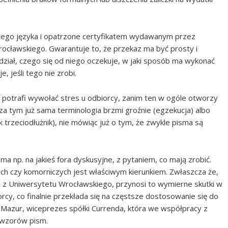
tego języka i opatrzone certyfikatem wydawanym przez
ocławskiego. Gwarantuje to, że przekaz ma być prosty i
dział, czego się od niego oczekuje, w jaki sposób ma wykonać
 jeśli tego nie zrobi.
potrafi wywołać stres u odbiorcy, zanim ten w ogóle otworzy
a tym już sama terminologia brzmi groźnie (egzekucja) albo
ak trzeciodłużnik), nie mówiąc już o tym, że zwykle pisma są
sma np. na jakieś fora dyskusyjne, z pytaniem, co mają zrobić.
ych czy komorniczych jest właściwym kierunkiem. Zwłaszcza że,
a z Uniwersytetu Wrocławskiego, przynosi to wymierne skutki w
cy, co finalnie przekłada się na częstsze dostosowanie się do
Mazur, wiceprezes spółki Currenda, która we współpracy z
 wzorów pism.