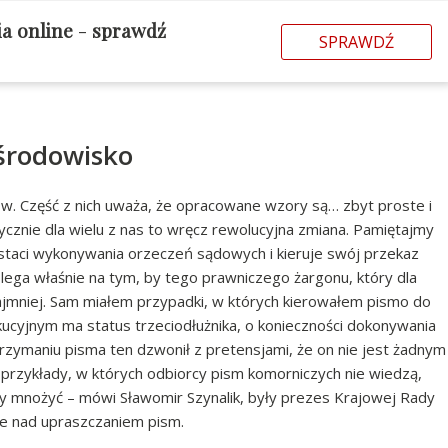
ia online
-
sprawdź
SPRAWDŹ
środowisko
. Część z nich uważa, że opracowane wzory są… zbyt proste i
tycznie dla wielu z nas to wręcz rewolucyjna zmiana. Pamiętajmy
staci wykonywania orzeczeń sądowych i kieruje swój przekaz
lega właśnie na tym, by tego prawniczego żargonu, który dla
najmniej. Sam miałem przypadki, w których kierowałem pismo do
ucyjnym ma status trzeciodłużnika, o konieczności dokonywania
zymaniu pisma ten dzwonił z pretensjami, że on nie jest żadnym
 przykłady, w których odbiorcy pism komorniczych nie wiedzą,
by mnożyć – mówi Sławomir Szynalik, były prezes Krajowej Rady
ce nad upraszczaniem pism.