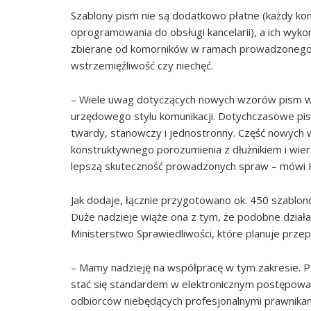
Szablony pism nie są dodatkowo płatne (każdy k
oprogramowania do obsługi kancelarii), a ich wyko
zbierane od komorników w ramach prowadzonego p
wstrzemięźliwość czy niechęć.
– Wiele uwag dotyczących nowych wzorów pism wy
urzędowego stylu komunikacji. Dotychczasowe pis
twardy, stanowczy i jednostronny. Część nowych
konstruktywnego porozumienia z dłużnikiem i wierz
lepszą skuteczność prowadzonych spraw – mówi 
Jak dodaje, łącznie przygotowano ok. 450 szablonów
Duże nadzieje wiąże ona z tym, że podobne działa
Ministerstwo Sprawiedliwości, które planuje prze
– Mamy nadzieję na współpracę w tym zakresie. Po
stać się standardem w elektronicznym postępowan
odbiorców niebędących profesjonalnymi prawnikam