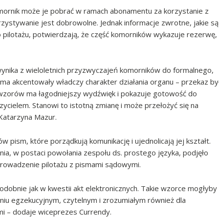
omornik może je pobrać w ramach abonamentu za korzystanie z
rzystywanie jest dobrowolne. Jednak informacje zwrotne, jakie są
ilotażu, potwierdzają, że część komorników wykazuje rezerwę,
nika z wieloletnich przyzwyczajeń komorników do formalnego,
ma akcentowały władczy charakter działania organu – przekaz by
 wzorów ma łagodniejszy wydźwięk i pokazuje gotowość do
ycielem. Stanowi to istotną zmianę i może przełożyć się na
Katarzyna Mazur.
 pism, które porządkują komunikację i ujednolicają jej kształt.
nia, w postaci powołania zespołu ds. prostego języka, podjęło
prowadzenie pilotażu z pismami sądowymi.
dobnie jak w kwestii akt elektronicznych. Takie wzorce mogłyby
iu egzekucyjnym, czytelnym i zrozumiałym również dla
i – dodaje wiceprezes Currendy.