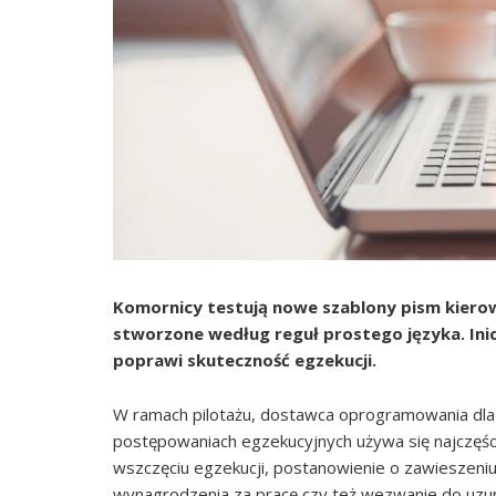
Komornicy testują nowe szablony pism kierow
stworzone według reguł prostego języka. Inicja
poprawi skuteczność egzekucji.
W ramach pilotażu, dostawca oprogramowania dla
postępowaniach egzekucyjnych używa się najczęśc
wszczęciu egzekucji, postanowienie o zawieszeniu
wynagrodzenia za pracę czy też wezwanie do uzupe