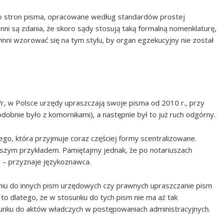
do stron pisma, opracowane według standardów prostej
nni są zdania, że skoro sądy stosują taką formalną nomenklaturę,
inni wzorować się na tym stylu, by organ egzekucyjny nie został
r, w Polsce urzędy upraszczają swoje pisma od 2010 r., przy
odobnie było z komornikami), a następnie był to już ruch odgórny.
ego, która przyjmuje coraz częściej formy scentralizowane.
szym przykładem. Pamiętajmy jednak, że po notariuszach
 – przyznaje językoznawca.
aniu do innych pism urzędowych czy prawnych upraszczanie pism
 to dlatego, że w stosunku do tych pism nie ma aż tak
unku do aktów władczych w postępowaniach administracyjnych.