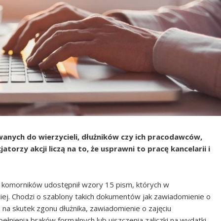
anych do wierzycieli, dłużników czy ich pracodawców,
torzy akcji liczą na to, że usprawni to pracę kancelarii i
 komorników udostępnił wzory 15 pism, których w
iej. Chodzi o szablony takich dokumentów jak zawiadomienie o
 na skutek zgonu dłużnika, zawiadomienie o zajęciu
łnienia braków formalnych lub uiszczenia zaliczki na wydatki