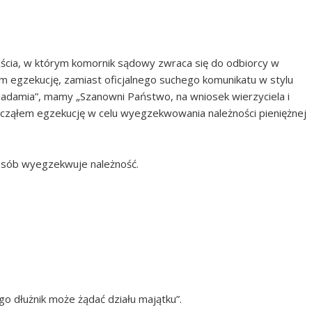
ścia, w którym komornik sądowy zwraca się do odbiorcy w
ym egzekucję, zamiast oficjalnego suchego komunikatu w stylu
damia”, mamy „Szanowni Państwo, na wniosek wierzyciela i
ząłem egzekucję w celu wyegzekwowania należności pieniężnej
posób wyegzekwuje należność.
o dłużnik może żądać działu majątku”.