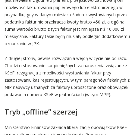
jest niewielka. Zgodnie z planem, przejściowo zachowają oni
możliwość fakturowania papierowego lub elektronicznego w
przypadku, gdy w danym miesiącu żadna z wystawianych przez
podatnika faktur nie przekracza kwoty brutto 450 zł, a ogólna
suma wartości brutto z tych faktur jest mniejsza niż 10.000 zł
miesięcznie. Faktury takie będą musiały podlegać dodatkowemu
oznaczaniu w JPK.
Z drugiej strony, pewne rozwiązania wejdą w życie nie od razu.
Chodzi o stosowanie kar pieniężnych za naruszenia związane z
KSeF, rezygnacja z możliwości wystawiania faktur przy
zastosowaniu kas rejestrujących, w tym paragonów fiskalnych z
NIP nabywcy uznanych za faktury uproszczone oraz obowiązek
podawania numeru KSeF w płatnościach (w tym MPP).
Tryb „offline” szerzej
Ministerstwo Finansów zakłada liberalizację obowiązków KSeF
w początkowym okresie jego wdrożenia. Proponuje