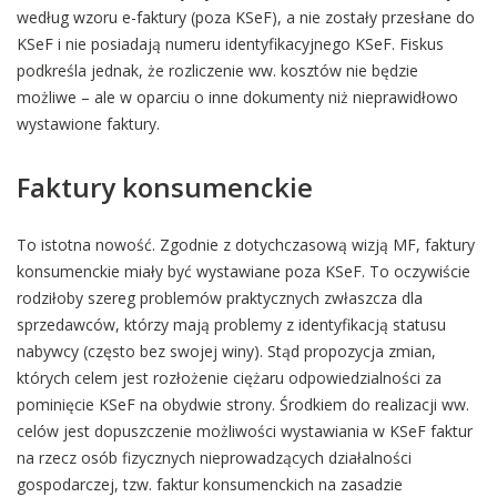
według wzoru e-faktury (poza KSeF), a nie zostały przesłane do
KSeF i nie posiadają numeru identyfikacyjnego KSeF. Fiskus
podkreśla jednak, że rozliczenie ww. kosztów nie będzie
możliwe – ale w oparciu o inne dokumenty niż nieprawidłowo
wystawione faktury.
Faktury konsumenckie
To istotna nowość. Zgodnie z dotychczasową wizją MF, faktury
konsumenckie miały być wystawiane poza KSeF. To oczywiście
rodziłoby szereg problemów praktycznych zwłaszcza dla
sprzedawców, którzy mają problemy z identyfikacją statusu
nabywcy (często bez swojej winy). Stąd propozycja zmian,
których celem jest rozłożenie ciężaru odpowiedzialności za
pominięcie KSeF na obydwie strony. Środkiem do realizacji ww.
celów jest dopuszczenie możliwości wystawiania w KSeF faktur
na rzecz osób fizycznych nieprowadzących działalności
gospodarczej, tzw. faktur konsumenckich na zasadzie