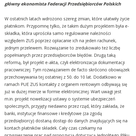
główny ekonomista Federacji Przedsiębiorców Polskich
W ostatnich latach wdrożono szereg zmian, które ułatwiły życie
płatnikom. Przypomnę tylko, że takim dużym projektem była e-
składka, która uprościła samo regulowanie należności
względem ZUS poprzez opłacanie ich na jeden rachunek,
jednym przelewem. Rozwiązanie to zredukowało też liczbę
popełnianych przez przedsiębiorców błędów. Drugą taką
reformą, był projekt e-akta, czyli elektronizacja dokumentacji
pracowniczej. Tym rozwiązaniem de facto skrócono obowiązek
przechowywania tej ostatniej z 50. do 10 lat. Dodatkowo w
ramach PUE ZUS kontakty z organem rentowym odbywają się
już w dużej mierze w formie elektronicznej. Wart uwagi jest
m.in. projekt nowelizacji ustawy o systemie ubezpieczeń
społecznych, przyjęty niedawno przez rząd, który zakłada, że
banki, instytucje finansowe i kredytowe (za zgodą
przedsiębiorcy) dostaną dostęp do danych znajdujących się na
kontach płatników składek. Cały czas czekamy na
przyspieszenie prac nad propozycją dotyczącą Jednolitego Pliku