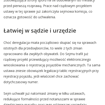
zobowiązująca strony sporu na tle budowlanym do mediacji
przed pierwszą rozprawą. Prace nad rządowym projektem
ustawy w tej sprawie już zakończyła sejmowa komisja, co
oznacza gotowość do uchwalenia.
Łatwiej w sądzie i urzędzie
Choć deregulacja miała początkowo skupiać się na sprawach
istotnych dla przedsiębiorców, to wiele z tych zmian
opracowano dla zwykłych obywateli. Do Sejmu trafił już
rządowy projekt przewidujący możliwość elektronicznego
wnioskowania o rejestrację pojazdów mechanicznych. Ta sama
ustawa zniesie obowiązek legalizacji tablic rejestracyjnych przy
rejestracji pojazdu, jeśli właściciel chce zachować
dotychczasowy numer.
Sejm uchwalił już natomiast zmiany w kilku ustawach,
redukujące formalności przed notariuszami w sprawie
dziedziczenia majątku oraz jego późniejszej sprzedaży.