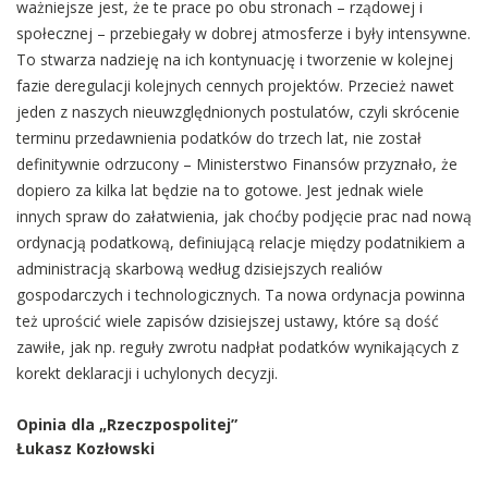
ważniejsze jest, że te prace po obu stronach – rządowej i
społecznej – przebiegały w dobrej atmosferze i były intensywne.
To stwarza nadzieję na ich kontynuację i tworzenie w kolejnej
fazie deregulacji kolejnych cennych projektów. Przecież nawet
jeden z naszych nieuwzględnionych postulatów, czyli skrócenie
terminu przedawnienia podatków do trzech lat, nie został
definitywnie odrzucony – Ministerstwo Finansów przyznało, że
dopiero za kilka lat będzie na to gotowe. Jest jednak wiele
innych spraw do załatwienia, jak choćby podjęcie prac nad nową
ordynacją podatkową, definiującą relacje między podatnikiem a
administracją skarbową według dzisiejszych realiów
gospodarczych i technologicznych. Ta nowa ordynacja powinna
też uprościć wiele zapisów dzisiejszej ustawy, które są dość
zawiłe, jak np. reguły zwrotu nadpłat podatków wynikających z
korekt deklaracji i uchylonych decyzji.
Opinia dla „Rzeczpospolitej”
Łukasz Kozłowski