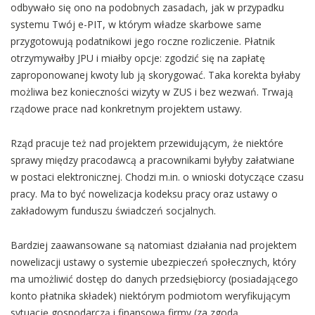
odbywało się ono na podobnych zasadach, jak w przypadku
systemu Twój e-PIT, w którym władze skarbowe same
przygotowują podatnikowi jego roczne rozliczenie. Płatnik
otrzymywałby JPU i miałby opcje: zgodzić się na zapłatę
zaproponowanej kwoty lub ją skorygować. Taka korekta byłaby
możliwa bez konieczności wizyty w ZUS i bez wezwań. Trwają
rządowe prace nad konkretnym projektem ustawy.
Rząd pracuje też nad projektem przewidującym, że niektóre
sprawy między pracodawcą a pracownikami byłyby załatwiane
w postaci elektronicznej. Chodzi m.in. o wnioski dotyczące czasu
pracy. Ma to być nowelizacja kodeksu pracy oraz ustawy o
zakładowym funduszu świadczeń socjalnych.
Bardziej zaawansowane są natomiast działania nad projektem
nowelizacji ustawy o systemie ubezpieczeń społecznych, który
ma umożliwić dostęp do danych przedsiębiorcy (posiadającego
konto płatnika składek) niektórym podmiotom weryfikującym
sytuację gospodarczą i finansową firmy (za zgodą