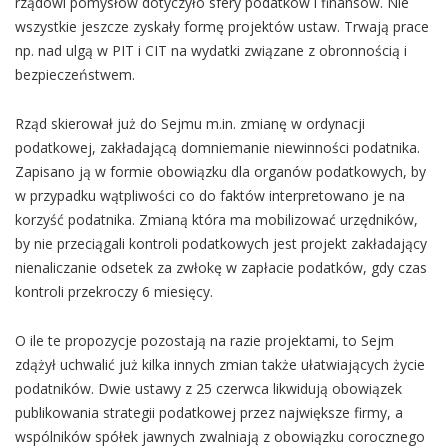
rządowi pomysłów dotyczyło sfery podatków i finansów. Nie
wszystkie jeszcze zyskały formę projektów ustaw. Trwają prace
np. nad ulgą w PIT i CIT na wydatki związane z obronnością i
bezpieczeństwem.
Rząd skierował już do Sejmu m.in. zmianę w ordynacji
podatkowej, zakładającą domniemanie niewinności podatnika.
Zapisano ją w formie obowiązku dla organów podatkowych, by
w przypadku wątpliwości co do faktów interpretowano je na
korzyść podatnika. Zmianą która ma mobilizować urzędników,
by nie przeciągali kontroli podatkowych jest projekt zakładający
nienaliczanie odsetek za zwłokę w zapłacie podatków, gdy czas
kontroli przekroczy 6 miesięcy.
O ile te propozycje pozostają na razie projektami, to Sejm
zdążył uchwalić już kilka innych zmian także ułatwiających życie
podatników. Dwie ustawy z 25 czerwca likwidują obowiązek
publikowania strategii podatkowej przez największe firmy, a
wspólników spółek jawnych zwalniają z obowiązku corocznego