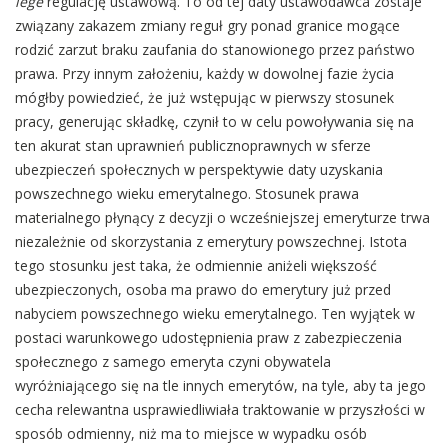
lege
regulację ustawową. To od tej daty ustawodawca zostaje
związany zakazem zmiany reguł gry ponad granice mogące
rodzić zarzut braku zaufania do stanowionego przez państwo
prawa. Przy innym założeniu, każdy w dowolnej fazie życia
mógłby powiedzieć, że już wstępując w pierwszy stosunek
pracy, generując składkę, czynił to w celu powoływania się na
ten akurat stan uprawnień publicznoprawnych w sferze
ubezpieczeń społecznych w perspektywie daty uzyskania
powszechnego wieku emerytalnego. Stosunek prawa
materialnego płynący z decyzji o wcześniejszej emeryturze trwa
niezależnie od skorzystania z emerytury powszechnej. Istota
tego stosunku jest taka, że odmiennie aniżeli większość
ubezpieczonych, osoba ma prawo do emerytury już przed
nabyciem powszechnego wieku emerytalnego. Ten wyjątek w
postaci warunkowego udostępnienia praw z zabezpieczenia
społecznego z samego emeryta czyni obywatela
wyróżniającego się na tle innych emerytów, na tyle, aby ta jego
cecha relewantna usprawiedliwiała traktowanie w przyszłości w
sposób odmienny, niż ma to miejsce w wypadku osób