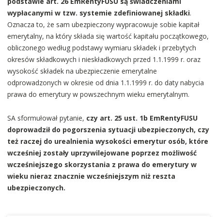
podstawie art. 26 EmRentyFUSU są świadczeniami
wypłacanymi w tzw. systemie zdefiniowanej składki
.
Oznacza to, że sam ubezpieczony wypracowuje sobie kapitał
emerytalny, na który składa się wartość kapitału początkowego,
obliczonego według podstawy wymiaru składek i przebytych
okresów składkowych i nieskładkowych przed 1.1.1999 r. oraz
wysokość składek na ubezpieczenie emerytalne
odprowadzonych w okresie od dnia 1.1.1999 r. do daty nabycia
prawa do emerytury w powszechnym wieku emerytalnym.
SA sformułował pytanie,
czy
art. 25 ust. 1b EmRentyFUSU
doprowadził do pogorszenia sytuacji ubezpieczonych, czy
też raczej do urealnienia wysokości emerytur osób, które
wcześniej zostały uprzywilejowane poprzez możliwość
wcześniejszego skorzystania z prawa do emerytury w
wieku nieraz znacznie wcześniejszym niż reszta
ubezpieczonych.