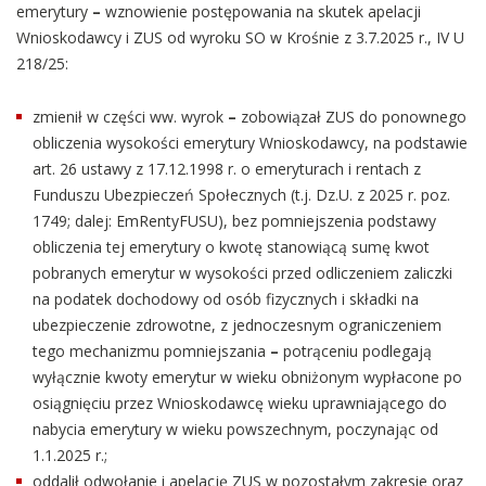
emerytury
–
wznowienie postępowania na skutek apelacji
Wnioskodawcy i ZUS od wyroku SO w Krośnie z 3.7.2025 r., IV U
218/25:
zmienił w części ww. wyrok
–
zobowiązał ZUS do ponownego
obliczenia wysokości emerytury Wnioskodawcy, na podstawie
art. 26 ustawy z 17.12.1998 r. o emeryturach i rentach z
Funduszu Ubezpieczeń Społecznych (t.j. Dz.U. z 2025 r. poz.
1749; dalej: EmRentyFUSU), bez pomniejszenia podstawy
obliczenia tej emerytury o kwotę stanowiącą sumę kwot
pobranych emerytur w wysokości przed odliczeniem zaliczki
na podatek dochodowy od osób fizycznych i składki na
ubezpieczenie zdrowotne, z jednoczesnym ograniczeniem
tego mechanizmu pomniejszania
–
potrąceniu podlegają
wyłącznie kwoty emerytur w wieku obniżonym wypłacone po
osiągnięciu przez Wnioskodawcę wieku uprawniającego do
nabycia emerytury w wieku powszechnym, poczynając od
1.1.2025 r.;
oddalił odwołanie i apelację ZUS w pozostałym zakresie oraz