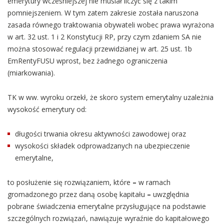
emerytury wcześniejszej nie musiał liczyć się z takim
pomniejszeniem. W tym zatem zakresie została naruszona
zasada równego traktowania obywateli wobec prawa wyrażona
w art. 32 ust. 1 i 2 Konstytucji RP, przy czym zdaniem SA nie
można stosować regulacji przewidzianej w art. 25 ust. 1b
EmRentyFUSU wprost, bez żadnego ograniczenia
(miarkowania).
TK w ww. wyroku orzekł, że skoro system emerytalny uzależnia
wysokość emerytury od:
długości trwania okresu aktywności zawodowej oraz
wysokości składek odprowadzanych na ubezpieczenie
emerytalne,
to posłużenie się rozwiązaniem, które
–
w ramach
gromadzonego przez daną osobę kapitału
–
uwzględnia
pobrane świadczenia emerytalne przysługujące na podstawie
szczególnych rozwiązań, nawiązuje wyraźnie do kapitałowego