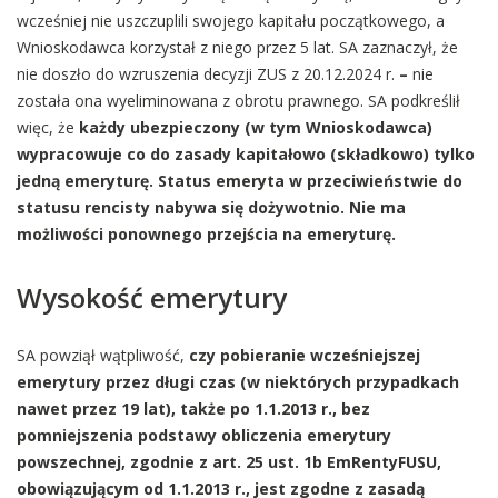
wcześniej nie uszczuplili swojego kapitału początkowego, a
Wnioskodawca korzystał z niego przez 5 lat. SA zaznaczył, że
nie doszło do wzruszenia decyzji ZUS z 20.12.2024 r.
–
nie
została ona wyeliminowana z obrotu prawnego. SA podkreślił
więc, że
każdy ubezpieczony (w tym Wnioskodawca)
wypracowuje co do zasady kapitałowo (składkowo) tylko
jedną emeryturę. Status emeryta w przeciwieństwie do
statusu rencisty nabywa się dożywotnio. Nie ma
możliwości ponownego przejścia na emeryturę.
Wysokość emerytury
SA powziął wątpliwość,
czy pobieranie wcześniejszej
emerytury przez długi czas (w niektórych przypadkach
nawet przez 19 lat), także po 1.1.2013 r., bez
pomniejszenia podstawy obliczenia emerytury
powszechnej, zgodnie z art. 25 ust. 1b EmRentyFUSU,
obowiązującym od 1.1.2013 r., jest zgodne z zasadą