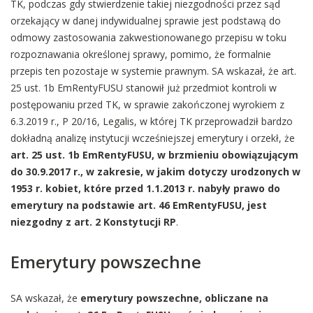
TK, podczas gdy stwierdzenie takiej niezgodności przez sąd
orzekający w danej indywidualnej sprawie jest podstawą do
odmowy zastosowania zakwestionowanego przepisu w toku
rozpoznawania określonej sprawy, pomimo, że formalnie
przepis ten pozostaje w systemie prawnym. SA wskazał, że art.
25 ust. 1b EmRentyFUSU stanowił już przedmiot kontroli w
postępowaniu przed TK, w sprawie zakończonej wyrokiem z
6.3.2019 r., P 20/16, Legalis, w której TK przeprowadził bardzo
dokładną analizę instytucji wcześniejszej emerytury i orzekł, że
art. 25 ust. 1b EmRentyFUSU, w brzmieniu obowiązującym
do 30.9.2017 r., w zakresie, w jakim dotyczy urodzonych w
1953 r. kobiet, które przed 1.1.2013 r. nabyły prawo do
emerytury na podstawie art. 46 EmRentyFUSU, jest
niezgodny z art. 2 Konstytucji RP
.
Emerytury powszechne
SA wskazał, że
emerytury powszechne, obliczane na