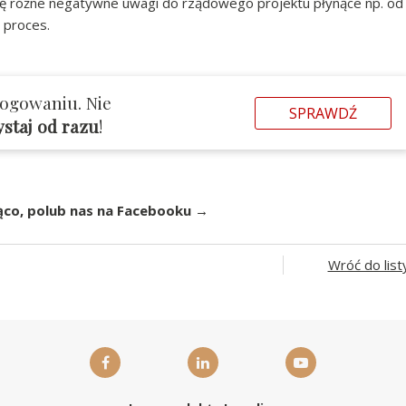
gę różne negatywne uwagi do rządowego projektu płynące np. od
 proces.
logowaniu. Nie
SPRAWDŹ
ystaj od razu
!
ąco, polub nas na Facebooku →
Wróć do list