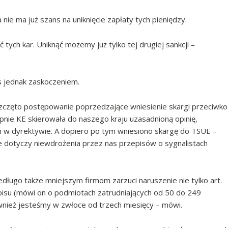
nie ma już szans na uniknięcie zapłaty tych pieniędzy.
 tych kar. Uniknąć możemy już tylko tej drugiej sankcji –
as jednak zaskoczeniem.
zczęto postępowanie poprzedzające wniesienie skargi przeciwko
pnie KE skierowała do naszego kraju uzasadnioną opinię,
 w dyrektywie. A dopiero po tym wniesiono skargę do TSUE –
 dotyczy niewdrożenia przez nas przepisów o sygnalistach
długo także mniejszym firmom zarzuci naruszenie nie tylko art.
zepisu (mówi on o podmiotach zatrudniających od 50 do 249
wnież jesteśmy w zwłoce od trzech miesięcy – mówi.