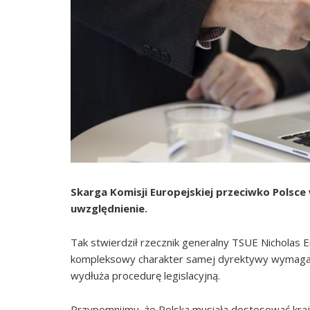
Skarga Komisji Europejskiej przeciwko Polsce
uwzględnienie.
Tak stwierdził rzecznik generalny TSUE Nicholas E
kompleksowy charakter samej dyrektywy wymaga p
wydłuża procedurę legislacyjną.
Przypomnijmy, że Polska musiała dostosować kra