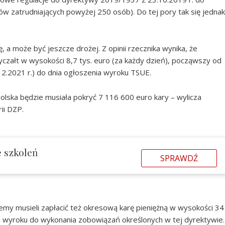
ów zatrudniających powyżej 250 osób). Do tej pory tak się jednak
 a może być jeszcze drożej. Z opinii rzecznika wynika, że
yczałt w wysokości 8,7 tys. euro (za każdy dzień), począwszy od
12.2021 r.) do dnia ogłoszenia wyroku TSUE.
Polska będzie musiała pokryć 7 116 600 euro kary – wylicza
ii DZP.
ę szkoleń
SPRAWDŹ
iemy musieli zapłacić też okresową karę pieniężną w wysokości 34
a wyroku do wykonania zobowiązań określonych w tej dyrektywie.