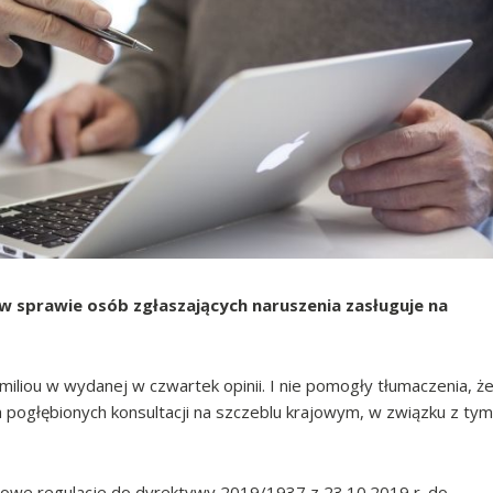
 w sprawie osób zgłaszających naruszenia zasługuje na
miliou w wydanej w czwartek opinii. I nie pomogły tłumaczenia, ż
ogłębionych konsultacji na szczeblu krajowym, w związku z tym
jowe regulacje do dyrektywy 2019/1937 z 23.10.2019 r. do