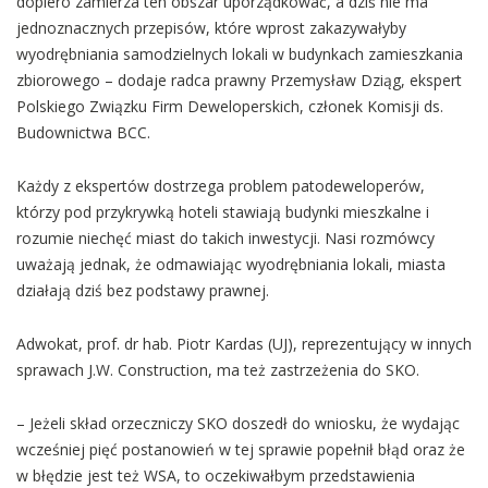
dopiero zamierza ten obszar uporządkować, a dziś nie ma
jednoznacznych przepisów, które wprost zakazywałyby
wyodrębniania samodzielnych lokali w budynkach zamieszkania
zbiorowego – dodaje radca prawny Przemysław Dziąg, ekspert
Polskiego Związku Firm Deweloperskich, członek Komisji ds.
Budownictwa BCC.
Każdy z ekspertów dostrzega problem patodeweloperów,
którzy pod przykrywką hoteli stawiają budynki mieszkalne i
rozumie niechęć miast do takich inwestycji. Nasi rozmówcy
uważają jednak, że odmawiając wyodrębniania lokali, miasta
działają dziś bez podstawy prawnej.
Adwokat, prof. dr hab. Piotr Kardas (UJ), reprezentujący w innych
sprawach J.W. Construction, ma też zastrzeżenia do SKO.
– Jeżeli skład orzeczniczy SKO doszedł do wniosku, że wydając
wcześniej pięć postanowień w tej sprawie popełnił błąd oraz że
w błędzie jest też WSA, to oczekiwałbym przedstawienia