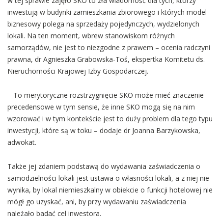
w tej sprawie zajęło SKO to zła wiadomość dla tych, którzy
inwestują w budynki zamieszkania zbiorowego i których model
biznesowy polega na sprzedaży pojedynczych, wydzielonych
lokali. Na ten moment, wbrew stanowiskom różnych
samorządów, nie jest to niezgodne z prawem – ocenia radczyni
prawna, dr Agnieszka Grabowska-Toś, ekspertka Komitetu ds.
Nieruchomości Krajowej Izby Gospodarczej.
– To merytoryczne rozstrzygnięcie SKO może mieć znaczenie
precedensowe w tym sensie, że inne SKO mogą się na nim
wzorować i w tym kontekście jest to duży problem dla tego typu
inwestycji, które są w toku – dodaje dr Joanna Barzykowska,
adwokat.
Także jej zdaniem podstawą do wydawania zaświadczenia o
samodzielności lokali jest ustawa o własności lokali, a z niej nie
wynika, by lokal niemieszkalny w obiekcie o funkcji hotelowej nie
mógł go uzyskać, ani, by przy wydawaniu zaświadczenia
należało badać cel inwestora.