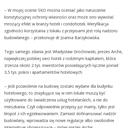
– W mojej ocenie SKO można oceniać jako naruszenie
konstytucyjnej ochrony własności oraz może ono wywołać
mrożący efekt w branży hoteli i condohoteli. Weryfikacja
zgodności korzystania z lokalu z przepisami jest rolą nadzoru
budowlanego – przekonuje dr Joanna Barzykowska.
Tego samego zdania jest Władysław Grochowski, prezes Arche,
największej polskiej sieci hoteli z rodzimym kapitałem, która
zrzesza około 2 tys. inwestorów posiadających łącznie ponad
3,5 tys. pokoi i apartamentów hotelowych.
– Jeśli pozwolenie na budowę zostało wydane dla budynku
hotelowego, to znajdujące się w nim lokale muszą być
użytkowane do świadczenia usług hotelarskich, a nie do
mieszkania. Czyli odpowiednie przepisy już mamy, tylko jest
kłopot z ich egzekwowaniem. Zamiast dofinansować nadzór
budowlany, wprowadza się nowe regulacje albo swobodnie
interpretuje obowiązujące – mówi prezes Arche.