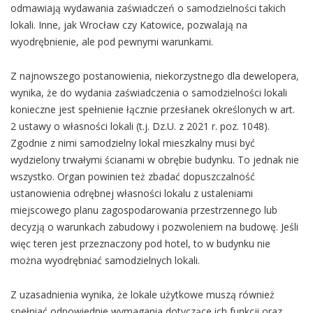
odmawiają wydawania zaświadczeń o samodzielności takich
lokali. Inne, jak Wrocław czy Katowice, pozwalają na
wyodrębnienie, ale pod pewnymi warunkami.
Z najnowszego postanowienia, niekorzystnego dla dewelopera,
wynika, że do wydania zaświadczenia o samodzielności lokali
konieczne jest spełnienie łącznie przesłanek określonych w art.
2 ustawy o własności lokali (t.j. Dz.U. z 2021 r. poz. 1048).
Zgodnie z nimi samodzielny lokal mieszkalny musi być
wydzielony trwałymi ścianami w obrębie budynku. To jednak nie
wszystko. Organ powinien też zbadać dopuszczalność
ustanowienia odrębnej własności lokalu z ustaleniami
miejscowego planu zagospodarowania przestrzennego lub
decyzją o warunkach zabudowy i pozwoleniem na budowę. Jeśli
więc teren jest przeznaczony pod hotel, to w budynku nie
można wyodrębniać samodzielnych lokali.
Z uzasadnienia wynika, że lokale użytkowe muszą również
spełniać odpowiednie wymagania dotyczące ich funkcji oraz