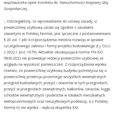
współautorka opinii Komitetu ds. Nieruchomości Krajowej Izby
Gospodarczej.
– Ostrzegaliśmy, że wprowadzenie do ustawy zasady, iż
powierzchnię użytkową ustala się zgodnie z zasadami
zawartymi w Polskiej Normie, jest sprzeczne z postanowieniami
§ 20 ust. 1 pkt 4 rozporządzenia ministra rozwoju w sprawie
szczegółowego zakresu i formy projektu budowlanego (t.j. Dz.U.
z 2022 r. poz. 1679). Aktualnie obowiązująca norma PN-ISO
9836:2022 nie przewiduje redukcji powierzchni użytkowej ze
względu na wysokość pomieszczeń. Z rozporządzenia wynika
również, że powierzchnię użytkową budynku pomniejsza się o
powierzchnię przekroju poziomego wszystkich wewnętrznych
przegród budowlanych, przejść i otworów w tych przegrodach,
przejść w przegrodach zewnętrznych, balkonów, tarasów, loggii,
schodów wewnętrznych i podestów w lokalach mieszkalnych
wielopoziomowych oraz nieużytkowych poddaszy, a z Polskiej
Normy to nie wynika – wylicza ekspertka KIG.