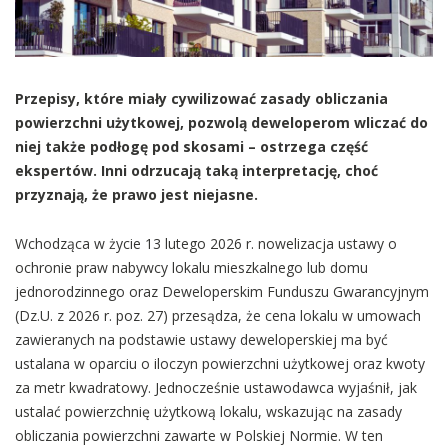
Przepisy, które miały cywilizować zasady obliczania
powierzchni użytkowej, pozwolą deweloperom wliczać do
niej także podłogę pod skosami – ostrzega część
ekspertów. Inni odrzucają taką interpretację, choć
przyznają, że prawo jest niejasne.
Wchodząca w życie 13 lutego 2026 r. nowelizacja ustawy o
ochronie praw nabywcy lokalu mieszkalnego lub domu
jednorodzinnego oraz Deweloperskim Funduszu Gwarancyjnym
(Dz.U. z 2026 r. poz. 27) przesądza, że cena lokalu w umowach
zawieranych na podstawie ustawy deweloperskiej ma być
ustalana w oparciu o iloczyn powierzchni użytkowej oraz kwoty
za metr kwadratowy. Jednocześnie ustawodawca wyjaśnił, jak
ustalać powierzchnię użytkową lokalu, wskazując na zasady
obliczania powierzchni zawarte w Polskiej Normie. W ten