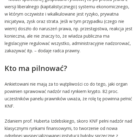
wersji liberalnego (kapitalistycznego) systemu ekonomicznego,
w którym oczywiste i wkalkulowane jest ryzyko, prywatna
inicjatywa, zysk oraz strata. Jeśli w tym przypadku (czego nie
wiem) doszło do naruszeń prawa, np. przestępstwa, reakcja jest
konieczna, ale nie znaczy to, że władza publiczna ma
legislacyjnie regulować wszystko, administracyjnie nadzorować,
zakazywać itp. – dodaje radca prawny.
Kto ma pilnować?
Ankietowani nie mają za to wątpliwości co do tego, jaki organ
powinien sprawować nadzór nad rynkiem krypto. 82 proc.
uczestników panelu prawników uważa, że rolę tę powinna pełnić
KNF.
Zdaniem prof. Huberta Izdebskiego, skoro KNF pełni nadzór nad
klasycznymi rynkami finansowymi, to tworzenie od nowa
odrębnej wyspecjalizowanej instytucji byłoby sprzeczne z