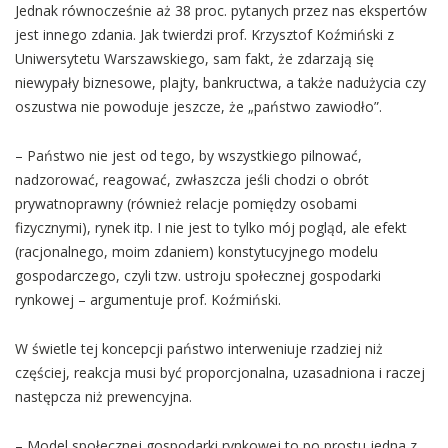
Jednak równocześnie aż 38 proc. pytanych przez nas ekspertów
jest innego zdania. Jak twierdzi prof. Krzysztof Koźmiński z
Uniwersytetu Warszawskiego, sam fakt, że zdarzają się
niewypały biznesowe, plajty, bankructwa, a także nadużycia czy
oszustwa nie powoduje jeszcze, że „państwo zawiodło”.
– Państwo nie jest od tego, by wszystkiego pilnować,
nadzorować, reagować, zwłaszcza jeśli chodzi o obrót
prywatnoprawny (również relacje pomiędzy osobami
fizycznymi), rynek itp. I nie jest to tylko mój pogląd, ale efekt
(racjonalnego, moim zdaniem) konstytucyjnego modelu
gospodarczego, czyli tzw. ustroju społecznej gospodarki
rynkowej – argumentuje prof. Koźmiński.
W świetle tej koncepcji państwo interweniuje rzadziej niż
częściej, reakcja musi być proporcjonalna, uzasadniona i raczej
następcza niż prewencyjna.
– Model społecznej gospodarki rynkowej to po prostu jedna z