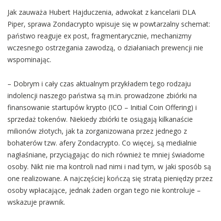
Jak zauważa Hubert Hajduczenia, adwokat z kancelarii DLA
Piper, sprawa Zondacrypto wpisuje się w powtarzalny schemat:
państwo reaguje ex post, fragmentarycznie, mechanizmy
wczesnego ostrzegania zawodzą, o działaniach prewencji nie
wspominając.
– Dobrym i cały czas aktualnym przykładem tego rodzaju
indolencji naszego państwa są m.in. prowadzone zbiórki na
finansowanie startupów krypto (ICO – Initial Coin Offering) i
sprzedaż tokenów. Niekiedy zbiórki te osiągają kilkanaście
milionów złotych, jak ta zorganizowana przez jednego z
bohaterów tzw. afery Zondacrypto. Co więcej, są medialnie
nagłaśniane, przyciągając do nich również te mniej świadome
osoby. Nikt nie ma kontroli nad nimi i nad tym, w jaki sposób są
one realizowane. A najczęściej kończą się stratą pieniędzy przez
osoby wpłacające, jednak żaden organ tego nie kontroluje –
wskazuje prawnik.