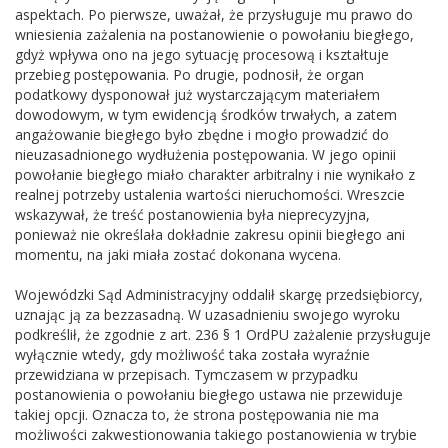
aspektach. Po pierwsze, uważał, że przysługuje mu prawo do
wniesienia zażalenia na postanowienie o powołaniu biegłego,
gdyż wpływa ono na jego sytuację procesową i kształtuje
przebieg postępowania. Po drugie, podnosił, że organ
podatkowy dysponował już wystarczającym materiałem
dowodowym, w tym ewidencją środków trwałych, a zatem
angażowanie biegłego było zbędne i mogło prowadzić do
nieuzasadnionego wydłużenia postępowania. W jego opinii
powołanie biegłego miało charakter arbitralny i nie wynikało z
realnej potrzeby ustalenia wartości nieruchomości. Wreszcie
wskazywał, że treść postanowienia była nieprecyzyjna,
ponieważ nie określała dokładnie zakresu opinii biegłego ani
momentu, na jaki miała zostać dokonana wycena.
Wojewódzki Sąd Administracyjny oddalił skargę przedsiębiorcy,
uznając ją za bezzasadną. W uzasadnieniu swojego wyroku
podkreślił, że zgodnie z
art. 236 § 1
OrdPU zażalenie przysługuje
wyłącznie wtedy, gdy możliwość taka została wyraźnie
przewidziana w przepisach. Tymczasem w przypadku
postanowienia o powołaniu biegłego ustawa nie przewiduje
takiej opcji. Oznacza to, że strona postępowania nie ma
możliwości zakwestionowania takiego postanowienia w trybie