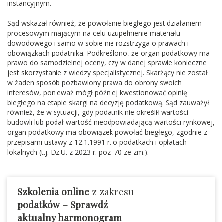
instancyjnym.
Sąd wskazał również, że powołanie biegłego jest działaniem
procesowym mającym na celu uzupełnienie materiału
dowodowego i samo w sobie nie rozstrzyga o prawach i
obowiązkach podatnika. Podkreślono, że organ podatkowy ma
prawo do samodzielnej oceny, czy w danej sprawie konieczne
jest skorzystanie z wiedzy specjalistycznej. Skarżący nie został
w żaden sposób pozbawiony prawa do obrony swoich
interesów, ponieważ mógł później kwestionować opinię
biegłego na etapie skargi na decyzję podatkową. Sąd zauważył
również, że w sytuacji, gdy podatnik nie określił wartości
budowli lub podał wartość nieodpowiadającą wartości rynkowej,
organ podatkowy ma obowiązek powołać biegłego, zgodnie z
przepisami ustawy z 12.1.1991 r. o podatkach i opłatach
lokalnych (t.j. Dz.U. z 2023 r.
poz. 70
ze zm.).
Szkolenia online
z zakresu
podatków – Sprawdź
aktualny harmonogram