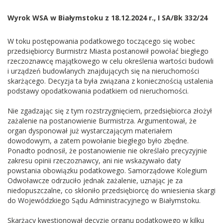
Wyrok WSA w Białymstoku z 18.12.2024 r.,
I SA/Bk 332/24
W toku postępowania podatkowego toczącego się wobec
przedsiębiorcy Burmistrz Miasta postanowił powołać biegłego
rzeczoznawcę majątkowego w celu określenia wartości budowli
i urządzeń budowlanych znajdujących się na nieruchomości
skarżącego. Decyzja ta była związana z koniecznością ustalenia
podstawy opodatkowania podatkiem od nieruchomości.
Nie zgadzając się z tym rozstrzygnięciem, przedsiębiorca złożył
zażalenie na postanowienie Burmistrza. Argumentował, że
organ dysponował już wystarczającym materiałem
dowodowym, a zatem powołanie biegłego było zbędne.
Ponadto podnosił, że postanowienie nie określało precyzyjnie
zakresu opinii rzeczoznawcy, ani nie wskazywało daty
powstania obowiązku podatkowego. Samorządowe Kolegium
Odwoławcze odrzuciło jednak zażalenie, uznając je za
niedopuszczalne, co skłoniło przedsiębiorcę do wniesienia skargi
do Wojewódzkiego Sądu Administracyjnego w Białymstoku.
Skarżący kwestionował decyzję organu podatkowego w kilku