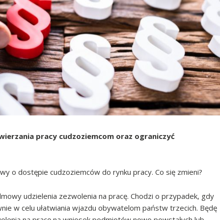
owierzania pracy cudzoziemcom oraz ograniczyć
wy o dostępie cudzoziemców do rynku pracy. Co się zmieni?
dmowy udzielenia zezwolenia na pracę. Chodzi o przypadek, gdy
wnie w celu ułatwiania wjazdu obywatelom państw trzecich. Będę
wolenia na pracę na wniosek podmiotów nowo powstałych lub