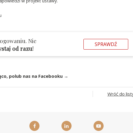
zapowiedzi w projekt ustawy.
u
logowaniu. Nie
SPRAWDŹ
ystaj od razu
!
ąco, polub nas na Facebooku →
Wróć do list