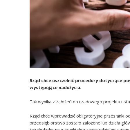
Rząd chce uszczelnić procedury dotyczące p
występujące nadużycia.
Tak wynika z założeń do rządowego projektu usta
Rząd chce wprowadzić obligatoryjne przesłanki o
przedsiębiorstwo zostało założone lub działa głó
też dodatkowe warunki dotyczące udzielenia zez