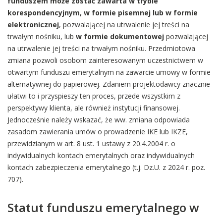
funduszem może zostać zawarta w trybie
korespondencyjnym, w formie pisemnej lub w formie
elektronicznej
, pozwalającej na utrwalenie jej treści na
trwałym nośniku, lub
w formie dokumentowej
pozwalającej
na utrwalenie jej treści na trwałym nośniku. Przedmiotowa
zmiana pozwoli osobom zainteresowanym uczestnictwem w
otwartym funduszu emerytalnym na zawarcie umowy w formie
alternatywnej do papierowej. Zdaniem projektodawcy znacznie
ułatwi to i przyspieszy ten proces, przede wszystkim z
perspektywy klienta, ale również instytucji finansowej.
Jednocześnie należy wskazać, że ww. zmiana odpowiada
zasadom zawierania umów o prowadzenie IKE lub IKZE,
przewidzianym w art. 8 ust. 1 ustawy z 20.4.2004 r. o
indywidualnych kontach emerytalnych oraz indywidualnych
kontach zabezpieczenia emerytalnego (t.j. Dz.U. z 2024 r. poz.
707).
Statut funduszu emerytalnego w