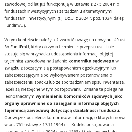
zawodowej od lat już funkcjonują w ustawie z 27.5.2004 r. o
funduszach inwestycyjnych i zarządzaniu alternatywnymi
funduszami inwestycyjnymi (t.j. Dz.U. z 2024 r. poz. 1034; dalej:
FundInwU).
W tym kontekście należy też zwrócić uwagę na nowy art. 49 ust.
3b FundEmU, który otrzyma brzmienie: przepisu ust. 1 nie
stosuje się w przypadku udostępnienia informacji objętej
tajemnicą zawodową na żądanie
komornika sądowego
w
związku z toczącym się postępowaniem egzekucyjnym lub
zabezpieczającym albo wykonywaniem postanowienia o
zabezpieczeniu spadku lub ze sporządzaniem spisu inwentarza,
jeżeli są niezbędne w tym postępowaniu. Zmiana ta polega na
jednoznacznym
wymienieniu komorników sądowych jako
organy uprawnione do zasięgania informacji objętych
tajemnicą zawodową dotyczącą działalności funduszu
.
Obowiązek udzielenia komornikowi informacji, o których mowa
w art. 761 ustawy z 17.11.1964 r. – Kodeks postępowania
cywilnego (t.j. Dz.U. z 2024 r. poz. 1568), tj. niezbędnych do