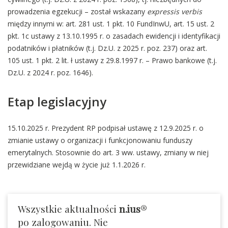
prowadzenia egzekucji – został wskazany
expressis verbis
między innymi w: art. 281 ust. 1 pkt. 10 FundInwU, art. 15 ust. 2
pkt. 1c ustawy z 13.10.1995 r. o zasadach ewidencji i identyfikacji
podatników i płatników (t.j. Dz.U. z 2025 r. poz. 237) oraz art.
105 ust. 1 pkt. 2 lit. ł ustawy z 29.8.1997 r. – Prawo bankowe (t.j.
Dz.U. z 2024 r. poz. 1646).
Etap legislacyjny
15.10.2025 r. Prezydent RP podpisał ustawę z 12.9.2025 r. o
zmianie ustawy o organizacji i funkcjonowaniu funduszy
emerytalnych. Stosownie do art. 3 ww. ustawy, zmiany w niej
przewidziane wejdą w życie już 1.1.2026 r.
Wszystkie aktualności
n.ius
®
po zalogowaniu. Nie