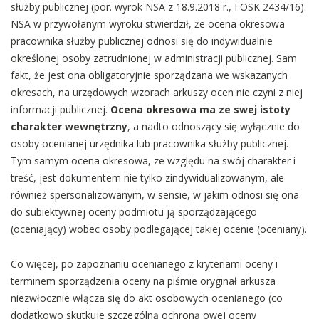
służby publicznej (por. wyrok NSA z 18.9.2018 r., I OSK 2434/16).
NSA w przywołanym wyroku stwierdził, że ocena okresowa
pracownika służby publicznej odnosi się do indywidualnie
określonej osoby zatrudnionej w administracji publicznej. Sam
fakt, że jest ona obligatoryjnie sporządzana we wskazanych
okresach, na urzędowych wzorach arkuszy ocen nie czyni z niej
informacji publicznej.
Ocena okresowa ma ze swej istoty
charakter wewnętrzny
, a nadto odnoszący się wyłącznie do
osoby ocenianej urzędnika lub pracownika służby publicznej.
Tym samym ocena okresowa, ze względu na swój charakter i
treść, jest dokumentem nie tylko zindywidualizowanym, ale
również spersonalizowanym, w sensie, w jakim odnosi się ona
do subiektywnej oceny podmiotu ją sporządzającego
(oceniający) wobec osoby podlegającej takiej ocenie (oceniany).
Co więcej, po zapoznaniu ocenianego z kryteriami oceny i
terminem sporządzenia oceny na piśmie oryginał arkusza
niezwłocznie włącza się do akt osobowych ocenianego (co
dodatkowo skutkuje szczególną ochroną owej oceny