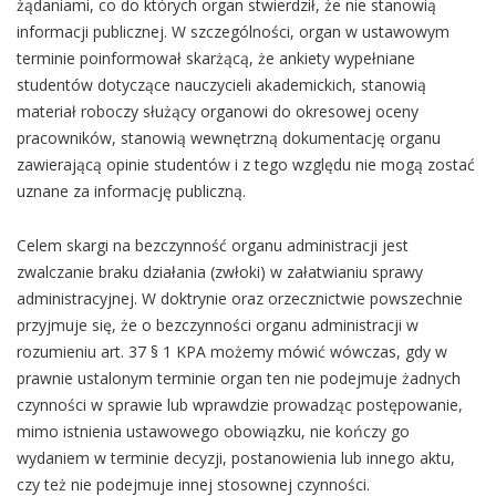
żądaniami, co do których organ stwierdził, że nie stanowią
informacji publicznej. W szczególności, organ w ustawowym
terminie poinformował skarżącą, że ankiety wypełniane
studentów dotyczące nauczycieli akademickich, stanowią
materiał roboczy służący organowi do okresowej oceny
pracowników, stanowią wewnętrzną dokumentację organu
zawierającą opinie studentów i z tego względu nie mogą zostać
uznane za informację publiczną.
Celem skargi na bezczynność organu administracji jest
zwalczanie braku działania (zwłoki) w załatwianiu sprawy
administracyjnej. W doktrynie oraz orzecznictwie powszechnie
przyjmuje się, że o bezczynności organu administracji w
rozumieniu art. 37 § 1 KPA możemy mówić wówczas, gdy w
prawnie ustalonym terminie organ ten nie podejmuje żadnych
czynności w sprawie lub wprawdzie prowadząc postępowanie,
mimo istnienia ustawowego obowiązku, nie kończy go
wydaniem w terminie decyzji, postanowienia lub innego aktu,
czy też nie podejmuje innej stosownej czynności.