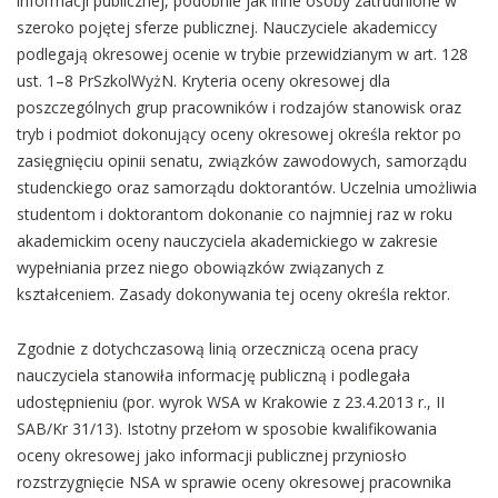
informacji publicznej, podobnie jak inne osoby zatrudnione w
szeroko pojętej sferze publicznej. Nauczyciele akademiccy
podlegają okresowej ocenie w trybie przewidzianym w art. 128
ust. 1–8 PrSzkolWyżN. Kryteria oceny okresowej dla
poszczególnych grup pracowników i rodzajów stanowisk oraz
tryb i podmiot dokonujący oceny okresowej określa rektor po
zasięgnięciu opinii senatu, związków zawodowych, samorządu
studenckiego oraz samorządu doktorantów. Uczelnia umożliwia
studentom i doktorantom dokonanie co najmniej raz w roku
akademickim oceny nauczyciela akademickiego w zakresie
wypełniania przez niego obowiązków związanych z
kształceniem. Zasady dokonywania tej oceny określa rektor.
Zgodnie z dotychczasową linią orzeczniczą ocena pracy
nauczyciela stanowiła informację publiczną i podlegała
udostępnieniu (por. wyrok WSA w Krakowie z 23.4.2013 r., II
SAB/Kr 31/13). Istotny przełom w sposobie kwalifikowania
oceny okresowej jako informacji publicznej przyniosło
rozstrzygnięcie NSA w sprawie oceny okresowej pracownika