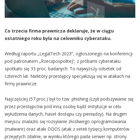
Co trzecia firma prawnicza deklaruje, że w ciągu
ostatniego roku była na celowniku cyberataku.
Według raportu „LegalTech 2023”, ogłoszonego na konferencji
pod patronatem „Rzeczpospolitej”, z próbami cyberataku
spotkało się 33 proc. badanych. To najwyższy odsetek od
czterech lat. Niektóry przestępcy specjalizują się w atakach na
firmy prawnicze.
Najczęściej (57 proc.) był to tzw. phishing (czyli podszywanie się
przez przestępców pod inną osobę bądź instytucje w celu
wyłudzenia danych, haseł dostępu czy pieniędzy). Na drugim
miejscu znalazło się rozsyłanie złośliwego oprogramowania
(malware) oraz ataki DDOS (atak z setek tysięcy komputerów
przejętych zdalnie, w wyniku którego pada serwer np. strony