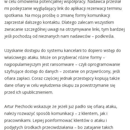
w celu omówienia potencjalnej współpracy. Nadawca przesłał
mi podejrzanie wyglądający link do aplikacji rezerwacji terminu
spotkania. Na moją prośbę o zmianę formy komunikacji
zaprzestał dalszego kontaktu. Dlatego zalecam wszystkim
zwracanie szczególnej uwagi na otrzymywane linki, tym bardziej
jeśli pochodzą od nieznanych nam nadawców – podkreśla.
Uzyskanie dostępu do systemu kancelarii to dopiero wstęp do
właściwego ataku. Może on przybierać różne formy –
najpopularniejszym jest ransomware – czyli oprogramowanie
szyfrujące dostęp do danych – zostanie on przywrócony, jeśli
ofiara zapłaci. Coraz częściej jednak przestępcy kopiują także
dane ofiary w celu wyłudzenia okupu za powstrzymanie się
przed ich upublicznieniem.
Artur Piechocki wskazuje że jeżeli już padło się ofiarą ataku,
należy rozważyć sposób komunikacji – z klientem, jak i
pracownikami. Lepiej poinformować klientów o ataku i
podjętych środkach przeciwdziałania – bo zatajanie takich