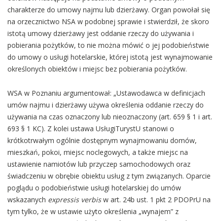
charakterze do umowy najmu lub dzierżawy. Organ powołał się
na orzecznictwo NSA w podobnej sprawie i stwierdził, że skoro
istotą umowy dzierżawy jest oddanie rzeczy do używania i
pobierania pożytków, to nie można mówić o jej podobieństwie
do umowy o usługi hotelarskie, której istotą jest wynajmowanie
określonych obiektów i miejsc bez pobierania pożytków.
WSA w Poznaniu argumentował: „Ustawodawca w definicjach
umów najmu i dzierżawy używa określenia oddanie rzeczy do
używania na czas oznaczony lub nieoznaczony (art. 659 § 1 i art.
693 § 1 KC). Z kolei ustawa UsługiTurystU stanowi o
krótkotrwałym ogólnie dostępnym wynajmowaniu domów,
mieszkań, pokoi, miejsc noclegowych, a także miejsc na
ustawienie namiotów lub przyczep samochodowych oraz
świadczeniu w obrębie obiektu usług z tym związanych. Oparcie
poglądu o podobieństwie usługi hotelarskiej do umów
wskazanych
expressis verbis
w art. 24b ust. 1 pkt 2 PDOPrU na
tym tylko, że w ustawie użyto określenia „wynajem” z