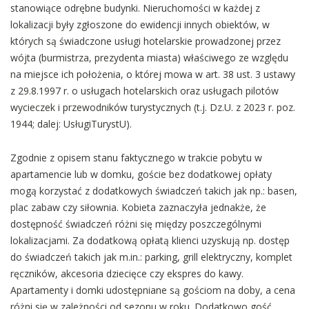
stanowiące odrębne budynki. Nieruchomości w każdej z
lokalizacji były zgłoszone do ewidencji innych obiektów, w
których są świadczone usługi hotelarskie prowadzonej przez
wójta (burmistrza, prezydenta miasta) właściwego ze względu
na miejsce ich położenia, o której mowa w art. 38 ust. 3 ustawy
z 29.8.1997 r. o usługach hotelarskich oraz usługach pilotów
wycieczek i przewodników turystycznych (t.j. Dz.U. z 2023 r. poz.
1944; dalej: UsługiTurystU).
Zgodnie z opisem stanu faktycznego w trakcie pobytu w
apartamencie lub w domku, goście bez dodatkowej opłaty
mogą korzystać z dodatkowych świadczeń takich jak np.: basen,
plac zabaw czy siłownia. Kobieta zaznaczyła jednakże, że
dostępność świadczeń różni się między poszczególnymi
lokalizacjami. Za dodatkową opłatą klienci uzyskują np. dostęp
do świadczeń takich jak m.in.: parking, grill elektryczny, komplet
ręczników, akcesoria dziecięce czy ekspres do kawy.
Apartamenty i domki udostępniane są gościom na doby, a cena
różni się w zależności od sezonu w roku. Dodatkowo gość