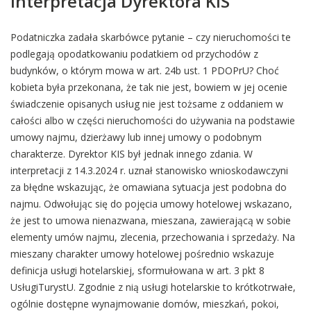
Interpretacja Dyrektora KIS
Podatniczka zadała skarbówce pytanie – czy nieruchomości te
podlegają opodatkowaniu podatkiem od przychodów z
budynków, o którym mowa w art. 24b ust. 1 PDOPrU? Choć
kobieta była przekonana, że tak nie jest, bowiem w jej ocenie
świadczenie opisanych usług nie jest tożsame z oddaniem w
całości albo w części nieruchomości do używania na podstawie
umowy najmu, dzierżawy lub innej umowy o podobnym
charakterze. Dyrektor KIS był jednak innego zdania. W
interpretacji z 14.3.2024 r. uznał stanowisko wnioskodawczyni
za błędne wskazując, że omawiana sytuacja jest podobna do
najmu. Odwołując się do pojęcia umowy hotelowej wskazano,
że jest to umowa nienazwana, mieszana, zawierającą w sobie
elementy umów najmu, zlecenia, przechowania i sprzedaży. Na
mieszany charakter umowy hotelowej pośrednio wskazuje
definicja usługi hotelarskiej, sformułowana w art. 3 pkt 8
UsługiTurystU. Zgodnie z nią usługi hotelarskie to krótkotrwałe,
ogólnie dostępne wynajmowanie domów, mieszkań, pokoi,