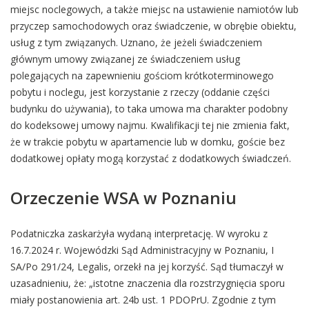
miejsc noclegowych, a także miejsc na ustawienie namiotów lub
przyczep samochodowych oraz świadczenie, w obrębie obiektu,
usług z tym związanych. Uznano, że jeżeli świadczeniem
głównym umowy związanej ze świadczeniem usług
polegających na zapewnieniu gościom krótkoterminowego
pobytu i noclegu, jest korzystanie z rzeczy (oddanie części
budynku do używania), to taka umowa ma charakter podobny
do kodeksowej umowy najmu. Kwalifikacji tej nie zmienia fakt,
że w trakcie pobytu w apartamencie lub w domku, goście bez
dodatkowej opłaty mogą korzystać z dodatkowych świadczeń.
Orzeczenie WSA w Poznaniu
Podatniczka zaskarżyła wydaną interpretację. W wyroku z
16.7.2024 r. Wojewódzki Sąd Administracyjny w Poznaniu, I
SA/Po 291/24, Legalis, orzekł na jej korzyść. Sąd tłumaczył w
uzasadnieniu, że: „istotne znaczenia dla rozstrzygnięcia sporu
miały postanowienia art. 24b ust. 1 PDOPrU. Zgodnie z tym