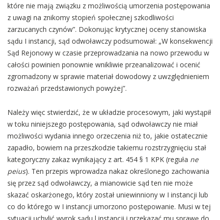
które nie mają związku z możliwością umorzenia postępowania
z uwagi na znikomy stopień społecznej szkodliwości
zarzucanych czynów”. Dokonując krytycznej oceny stanowiska
sądu I instancji, sąd odwoławczy podsumował: „W konsekwencji
Sąd Rejonowy w czasie przeprowadzania na nowo przewodu w
całości powinien ponownie wnikliwie przeanalizować i ocenić
zgromadzony w sprawie materiał dowodowy z uwzględnieniem
rozważań przedstawionych powyżej”.
Należy więc stwierdzić, że w układzie procesowym, jaki wystąpił
w toku niniejszego postępowania, sąd odwoławczy nie miał
możliwości wydania innego orzeczenia niż to, jakie ostatecznie
zapadło, bowiem na przeszkodzie takiemu rozstrzygnięciu stał
kategoryczny zakaz wynikający z art. 454 § 1 KPK (reguła
ne
peius
). Ten przepis wprowadza nakaz określonego zachowania
się przez sąd odwoławczy, a mianowicie sąd ten nie może
skazać oskarżonego, który został uniewinniony w I instancji lub
co do którego w I instancji umorzono postępowanie. Musi w tej
sytuacji uchylić wyrok sądu l instancji i przekazać mu sprawę do