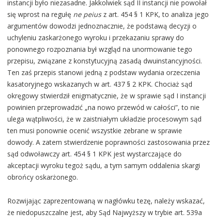
instancji było niezasadne. Jakkolwiek sąd II instancji nie powołał
się wprost na regułę
ne peius
z art. 454 § 1 KPK, to analiza jego
argumentów dowodzi jednoznacznie, że podstawą decyzji o
uchyleniu zaskarżonego wyroku i przekazaniu sprawy do
ponownego rozpoznania był wzgląd na unormowanie tego
przepisu, związane z konstytucyjną zasadą dwuinstancyjności.
Ten zaś przepis stanowi jedną z podstaw wydania orzeczenia
kasatoryjnego wskazanych w art. 437 § 2 KPK. Chociaż sąd
okręgowy stwierdził enigmatycznie, że w sprawie sąd I instancji
powinien przeprowadzić „na nowo przewód w całości”, to nie
ulega wątpliwości, że w zaistniałym układzie procesowym sąd
ten musi ponownie ocenić wszystkie zebrane w sprawie
dowody. A zatem stwierdzenie poprawności zastosowania przez
sąd odwoławczy art. 454 § 1 KPK jest wystarczające do
akceptacji wyroku tegoż sądu, a tym samym oddalenia skargi
obrońcy oskarżonego.
Rozwijając zaprezentowaną w nagłówku tezę, należy wskazać,
że niedopuszczalne jest, aby Sąd Najwyższy w trybie art. 539a