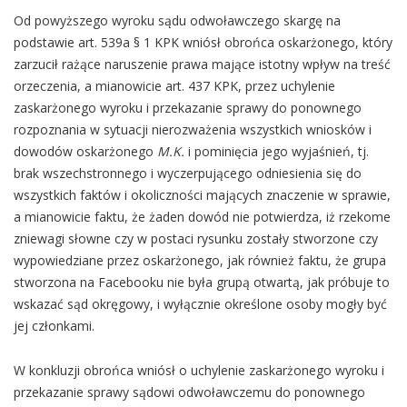
Od powyższego wyroku sądu odwoławczego skargę na
podstawie art. 539a § 1 KPK wniósł obrońca oskarżonego, który
zarzucił rażące naruszenie prawa mające istotny wpływ na treść
orzeczenia, a mianowicie art. 437 KPK, przez uchylenie
zaskarżonego wyroku i przekazanie sprawy do ponownego
rozpoznania w sytuacji nierozważenia wszystkich wniosków i
dowodów oskarżonego
M.K.
i pominięcia jego wyjaśnień, tj.
brak wszechstronnego i wyczerpującego odniesienia się do
wszystkich faktów i okoliczności mających znaczenie w sprawie,
a mianowicie faktu, że żaden dowód nie potwierdza, iż rzekome
zniewagi słowne czy w postaci rysunku zostały stworzone czy
wypowiedziane przez oskarżonego, jak również faktu, że grupa
stworzona na Facebooku nie była grupą otwartą, jak próbuje to
wskazać sąd okręgowy, i wyłącznie określone osoby mogły być
jej członkami.
W konkluzji obrońca wniósł o uchylenie zaskarżonego wyroku i
przekazanie sprawy sądowi odwoławczemu do ponownego