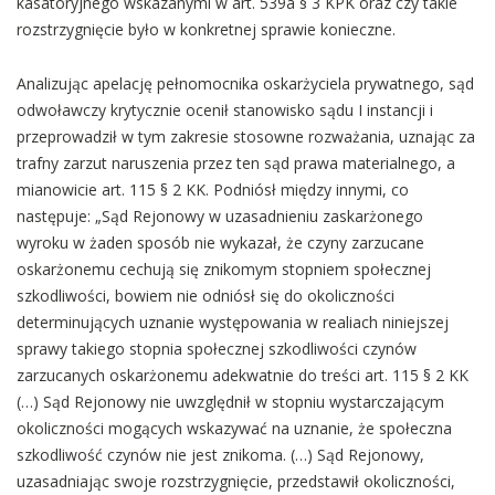
kasatoryjnego wskazanymi w art. 539a § 3 KPK oraz czy takie
rozstrzygnięcie było w konkretnej sprawie konieczne.
Analizując apelację pełnomocnika oskarżyciela prywatnego, sąd
odwoławczy krytycznie ocenił stanowisko sądu I instancji i
przeprowadził w tym zakresie stosowne rozważania, uznając za
trafny zarzut naruszenia przez ten sąd prawa materialnego, a
mianowicie art. 115 § 2 KK. Podniósł między innymi, co
następuje: „Sąd Rejonowy w uzasadnieniu zaskarżonego
wyroku w żaden sposób nie wykazał, że czyny zarzucane
oskarżonemu cechują się znikomym stopniem społecznej
szkodliwości, bowiem nie odniósł się do okoliczności
determinujących uznanie występowania w realiach niniejszej
sprawy takiego stopnia społecznej szkodliwości czynów
zarzucanych oskarżonemu adekwatnie do treści art. 115 § 2 KK
(…) Sąd Rejonowy nie uwzględnił w stopniu wystarczającym
okoliczności mogących wskazywać na uznanie, że społeczna
szkodliwość czynów nie jest znikoma. (…) Sąd Rejonowy,
uzasadniając swoje rozstrzygnięcie, przedstawił okoliczności,