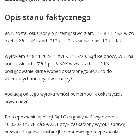
Opis stanu faktycznego
M.K.
został oskarżony o przestępstwo z art. 216 § 1 i 2 KK w zw.
z art. 12 § 1 KK i z art. 212 § 1 i 2 KK w zw. z art. 12 § 1 KK.
Wyrokiem z 18.11.2022 r., XVI K 1117/20, Sąd Rejonowy w C. na
podstawie art. 17 § 1 pkt 3 KPK w zw. z art. 1 § 2 KK
postępowanie karne wobec oskarżonego
M.K.
co do
zarzucanych mu czynów umorzył.
Apelację od tego wyroku wniósł pełnomocnik oskarżyciela
prywatnego.
Po rozpoznaniu apelacji Sąd Okręgowy w C. wyrokiem z
10.3.2023 r., VII Ka 89/23, uchylił zaskarżony wyrok i sprawę
przekazał sądowi I instancji do ponownego rozpoznania.