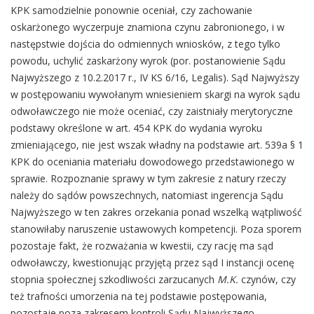
KPK samodzielnie ponownie oceniał, czy zachowanie
oskarżonego wyczerpuje znamiona czynu zabronionego, i w
następstwie dojścia do odmiennych wniosków, z tego tylko
powodu, uchylić zaskarżony wyrok (por. postanowienie Sądu
Najwyższego z 10.2.2017 r., IV KS 6/16, Legalis). Sąd Najwyższy
w postępowaniu wywołanym wniesieniem skargi na wyrok sądu
odwoławczego nie może oceniać, czy zaistniały merytoryczne
podstawy określone w art. 454 KPK do wydania wyroku
zmieniającego, nie jest wszak władny na podstawie art. 539a § 1
KPK do oceniania materiału dowodowego przedstawionego w
sprawie. Rozpoznanie sprawy w tym zakresie z natury rzeczy
należy do sądów powszechnych, natomiast ingerencja Sądu
Najwyższego w ten zakres orzekania ponad wszelką wątpliwość
stanowiłaby naruszenie ustawowych kompetencji. Poza sporem
pozostaje fakt, że rozważania w kwestii, czy rację ma sąd
odwoławczy, kwestionując przyjętą przez sąd I instancji ocenę
stopnia społecznej szkodliwości zarzucanych
M.K.
czynów, czy
też trafności umorzenia na tej podstawie postępowania,
pozostaje poza zakresem kontroli Sądu Najwyższego