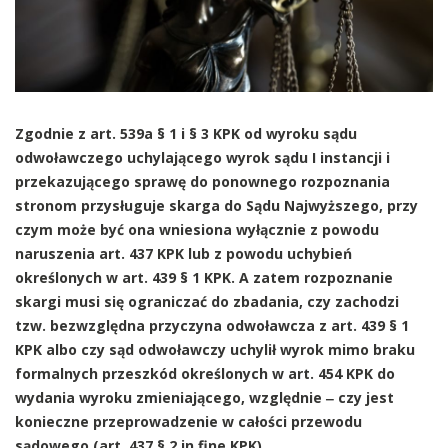
Zgodnie z art. 539a § 1 i § 3 KPK od wyroku sądu
odwoławczego uchylającego wyrok sądu I instancji i
przekazującego sprawę do ponownego rozpoznania
stronom przysługuje skarga do Sądu Najwyższego, przy
czym może być ona wniesiona wyłącznie z powodu
naruszenia art. 437 KPK lub z powodu uchybień
określonych w art. 439 § 1 KPK. A zatem rozpoznanie
skargi musi się ograniczać do zbadania, czy zachodzi
tzw. bezwzględna przyczyna odwoławcza z art. 439 § 1
KPK albo czy sąd odwoławczy uchylił wyrok mimo braku
formalnych przeszkód określonych w art. 454 KPK do
wydania wyroku zmieniającego, względnie ‒ czy jest
konieczne przeprowadzenie w całości przewodu
sądowego (art. 437 § 2 in fine KPK).