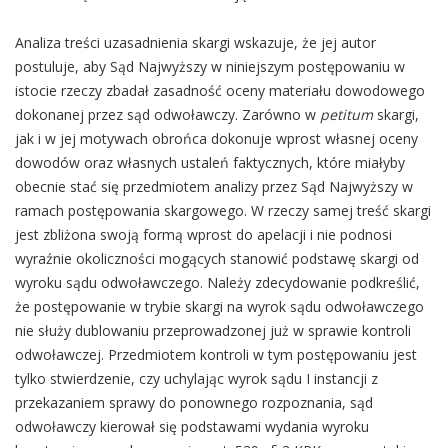
Analiza treści uzasadnienia skargi wskazuje, że jej autor
postuluje, aby Sąd Najwyższy w niniejszym postępowaniu w
istocie rzeczy zbadał zasadność oceny materiału dowodowego
dokonanej przez sąd odwoławczy. Zarówno w
petitum
skargi,
jak i w jej motywach obrońca dokonuje wprost własnej oceny
dowodów oraz własnych ustaleń faktycznych, które miałyby
obecnie stać się przedmiotem analizy przez Sąd Najwyższy w
ramach postępowania skargowego. W rzeczy samej treść skargi
jest zbliżona swoją formą wprost do apelacji i nie podnosi
wyraźnie okoliczności mogących stanowić podstawę skargi od
wyroku sądu odwoławczego. Należy zdecydowanie podkreślić,
że postępowanie w trybie skargi na wyrok sądu odwoławczego
nie służy dublowaniu przeprowadzonej już w sprawie kontroli
odwoławczej. Przedmiotem kontroli w tym postępowaniu jest
tylko stwierdzenie, czy uchylając wyrok sądu I instancji z
przekazaniem sprawy do ponownego rozpoznania, sąd
odwoławczy kierował się podstawami wydania wyroku