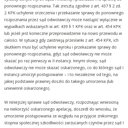
ponownego rozpoznania. Tak zresztą zgodnie z art. 437 § 2 zd.
2 KPK uchylenie orzeczenia i przekazanie sprawy do ponownego
rozpoznania przez sąd odwoławczy może nastąpić wyłącznie w
wypadkach wskazanych w art. 439 § 1 KPK oraz w art. 454 KPK
lub jeżeli jest konieczne przeprowadzenie na nowo przewodu w
całości. W sytuacji gdy zaistnieją przesłanki z art. 454 KPK, ich
skutkiem musi być uchylenie wyroku i przekazanie sprawy do
ponownego rozpoznania, gdyż sąd odwoławczy nie może
skazać po raz pierwszy w II instancji. Innymi słowy, sąd
odwoławczy nie może skazać oskarżonego, co do którego sąd I
instancji umorzył postępowanie – i to niezależnie od tego, na
jakiej podstawie prawnej doszło do takiego umorzenia (lub
uniewinnił oskarżonego).
W niniejszej sprawie sąd odwoławczy, rozpoznając wniesioną
na niekorzyść oskarżonego apelację, doszedł do wniosku, że
umorzenie postępowania ze względu na przyjęcie znikomego
stopnia społecznej szkodliwości zarzucanych czynów przez sąd I