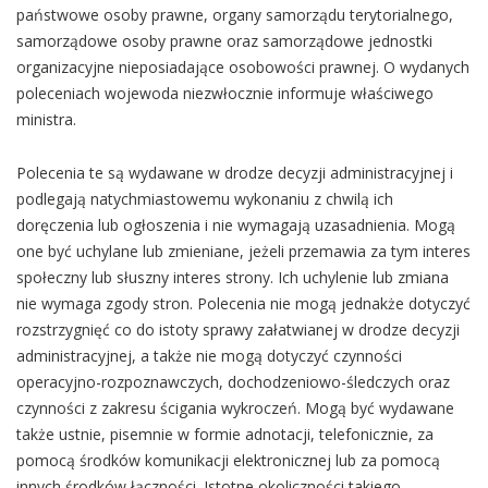
państwowe osoby prawne, organy samorządu terytorialnego,
samorządowe osoby prawne oraz samorządowe jednostki
organizacyjne nieposiadające osobowości prawnej. O wydanych
poleceniach wojewoda niezwłocznie informuje właściwego
ministra.
Polecenia te są wydawane w drodze decyzji administracyjnej i
podlegają natychmiastowemu wykonaniu z chwilą ich
doręczenia lub ogłoszenia i nie wymagają uzasadnienia. Mogą
one być uchylane lub zmieniane, jeżeli przemawia za tym interes
społeczny lub słuszny interes strony. Ich uchylenie lub zmiana
nie wymaga zgody stron. Polecenia nie mogą jednakże dotyczyć
rozstrzygnięć co do istoty sprawy załatwianej w drodze decyzji
administracyjnej, a także nie mogą dotyczyć czynności
operacyjno-rozpoznawczych, dochodzeniowo-śledczych oraz
czynności z zakresu ścigania wykroczeń. Mogą być wydawane
także ustnie, pisemnie w formie adnotacji, telefonicznie, za
pomocą środków komunikacji elektronicznej lub za pomocą
innych środków łączności. Istotne okoliczności takiego