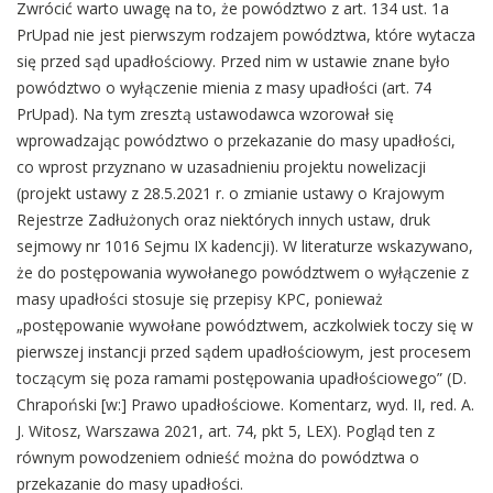
Zwrócić warto uwagę na to, że powództwo z art. 134 ust. 1a
PrUpad nie jest pierwszym rodzajem powództwa, które wytacza
się przed sąd upadłościowy. Przed nim w ustawie znane było
powództwo o wyłączenie mienia z masy upadłości (art. 74
PrUpad). Na tym zresztą ustawodawca wzorował się
wprowadzając powództwo o przekazanie do masy upadłości,
co wprost przyznano w uzasadnieniu projektu nowelizacji
(projekt ustawy z 28.5.2021 r. o zmianie ustawy o Krajowym
Rejestrze Zadłużonych oraz niektórych innych ustaw, druk
sejmowy nr 1016 Sejmu IX kadencji). W literaturze wskazywano,
że do postępowania wywołanego powództwem o wyłączenie z
masy upadłości stosuje się przepisy KPC, ponieważ
„postępowanie wywołane powództwem, aczkolwiek toczy się w
pierwszej instancji przed sądem upadłościowym, jest procesem
toczącym się poza ramami postępowania upadłościowego” (D.
Chrapoński [w:] Prawo upadłościowe. Komentarz, wyd. II, red. A.
J. Witosz, Warszawa 2021, art. 74, pkt 5, LEX). Pogląd ten z
równym powodzeniem odnieść można do powództwa o
przekazanie do masy upadłości.