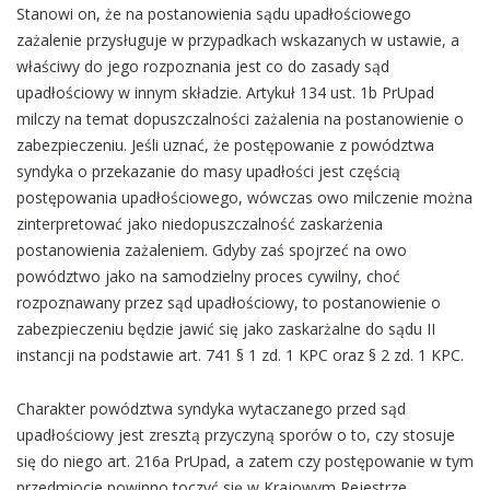
Stanowi on, że na postanowienia sądu upadłościowego
zażalenie przysługuje w przypadkach wskazanych w ustawie, a
właściwy do jego rozpoznania jest co do zasady sąd
upadłościowy w innym składzie. Artykuł 134 ust. 1b PrUpad
milczy na temat dopuszczalności zażalenia na postanowienie o
zabezpieczeniu. Jeśli uznać, że postępowanie z powództwa
syndyka o przekazanie do masy upadłości jest częścią
postępowania upadłościowego, wówczas owo milczenie można
zinterpretować jako niedopuszczalność zaskarżenia
postanowienia zażaleniem. Gdyby zaś spojrzeć na owo
powództwo jako na samodzielny proces cywilny, choć
rozpoznawany przez sąd upadłościowy, to postanowienie o
zabezpieczeniu będzie jawić się jako zaskarżalne do sądu II
instancji na podstawie art. 741 § 1 zd. 1 KPC oraz § 2 zd. 1 KPC.
Charakter powództwa syndyka wytaczanego przed sąd
upadłościowy jest zresztą przyczyną sporów o to, czy stosuje
się do niego art. 216a PrUpad, a zatem czy postępowanie w tym
przedmiocie powinno toczyć się w Krajowym Rejestrze