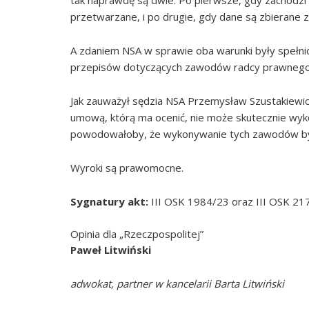
tak naprawdę są dwie. Po pierwsze, gdy zachodzi
przetwarzane, i po drugie, gdy dane są zbierane z
A zdaniem NSA w sprawie oba warunki były spełnion
przepisów dotyczących zawodów radcy prawnego 
Jak zauważył sędzia NSA Przemysław Szustakiewi
umową, którą ma ocenić, nie może skutecznie wyk
powodowałoby, że wykonywanie tych zawodów było
Wyroki są prawomocne.
Sygnatury akt:
III OSK 1984/23 oraz III OSK 21
Opinia dla „Rzeczpospolitej”
Paweł Litwiński
adwokat, partner w kancelarii Barta Litwiński