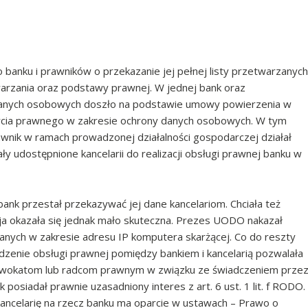
banku i prawników o przekazanie jej pełnej listy przetwarzanych
arzania oraz podstawy prawnej. W jednej bank oraz
ej danych osobowych doszło na podstawie umowy powierzenia w
parcia prawnego w zakresie ochrony danych osobowych. W tym
wnik w ramach prowadzonej działalności gospodarczej działał
ły udostępnione kancelarii do realizacji obsługi prawnej banku w
bank przestał przekazywać jej dane kancelariom. Chciała też
cja okazała się jednak mało skuteczna. Prezes UODO nakazał
anych w zakresie adresu IP komputera skarżącej. Co do reszty
dzenie obsługi prawnej pomiędzy bankiem i kancelarią pozwalała
 adwokatom lub radcom prawnym w związku ze świadczeniem prze
posiadał prawnie uzasadniony interes z art. 6 ust. 1 lit. f RODO.
ancelarię na rzecz banku ma oparcie w ustawach – Prawo o