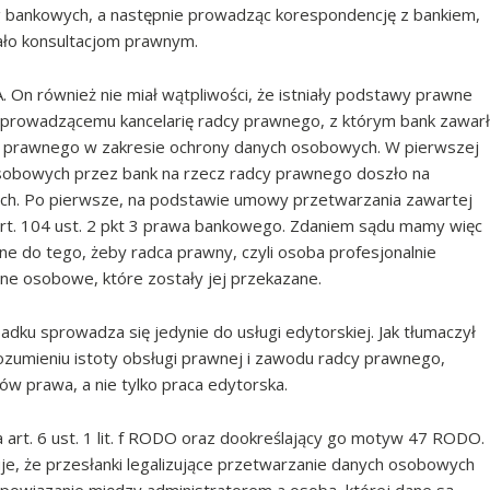
ug bankowych, a następnie prowadząc korespondencję z bankiem,
gało konsultacjom prawnym.
. On również nie miał wątpliwości, że istniały podstawy prawne
 prowadzącemu kancelarię radcy prawnego, z którym bank zawarł
a prawnego w zakresie ochrony danych osobowych. W pierwszej
osobowych przez bank na rzecz radcy prawnego doszło na
ch. Po pierwsze, na podstawie umowy przetwarzania zawartej
 art. 104 ust. 2 pkt 3 prawa bankowego. Zdaniem sądu mamy więc
ne do tego, żeby radca prawny, czyli osoba profesjonalnie
e osobowe, które zostały jej przekazane.
dku sprowadza się jedynie do usługi edytorskiej. Jak tłumaczył
rozumieniu istoty obsługi prawnej i zawodu radcy prawnego,
ów prawa, a nie tylko praca edytorska.
 art. 6 ust. 1 lit. f RODO oraz dookreślający go motyw 47 RODO.
je, że przesłanki legalizujące przetwarzanie danych osobowych