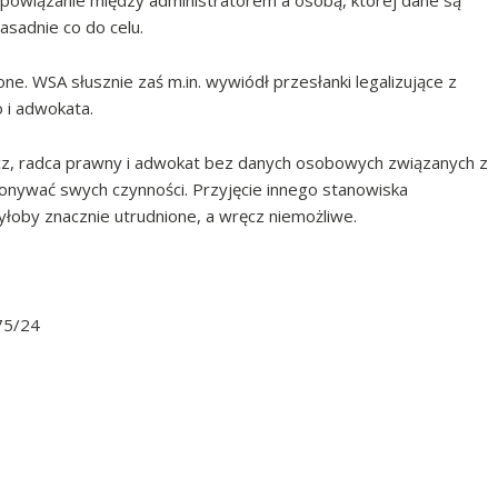
 powiązanie między administratorem a osobą, której dane są
asadnie co do celu.
e. WSA słusznie zaś m.in. wywiódł przesłanki legalizujące z
i adwokata.
cz, radca prawny i adwokat bez danych osobowych związanych z
onywać swych czynności. Przyjęcie innego stanowiska
by znacznie utrudnione, a wręcz niemożliwe.
75/24