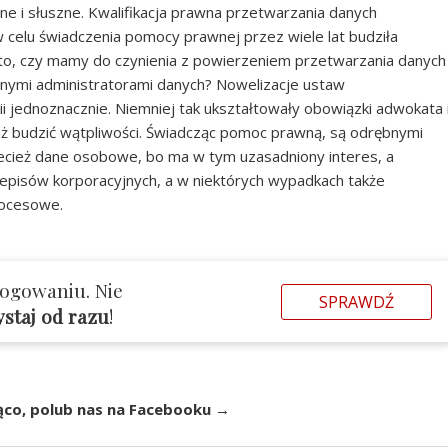
 i słuszne. Kwalifikacja prawna przetwarzania danych
celu świadczenia pomocy prawnej przez wiele lat budziła
 to, czy mamy do czynienia z powierzeniem przetwarzania danych
nymi administratorami danych? Nowelizacje ustaw
tii jednoznacznie. Niemniej tak ukształtowały obowiązki adwokata 
już budzić wątpliwości. Świadcząc pomoc prawną, są odrębnymi
zecież dane osobowe, bo ma w tym uzasadniony interes, a
zepisów korporacyjnych, a w niektórych wypadkach także
rocesowe.
logowaniu. Nie
SPRAWDŹ
ystaj od razu
!
ąco, polub nas na Facebooku →