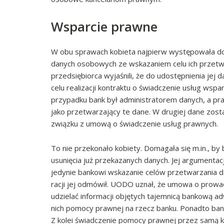
Wsparcie prawne
W obu sprawach kobieta najpierw występowała do 
danych osobowych ze wskazaniem celu ich przetw
przedsiębiorca wyjaśnili, że do udostępnienia j
celu realizacji kontraktu o świadczenie usług ws
przypadku bank był administratorem danych, a pra
jako przetwarzający te dane. W drugiej dane zosta
związku z umową o świadczenie usług prawnych.
To nie przekonało kobiety. Domagała się m.in., by 
usunięcia już przekazanych danych. Jej argumenta
jedynie bankowi wskazanie celów przetwarzania d
racji jej odmówił. UODO uznał, że umowa o prowa
udzielać informacji objętych tajemnicą bankową
nich pomocy prawnej na rzecz banku. Ponadto bank 
Z kolei świadczenie pomocy prawnej przez samą k