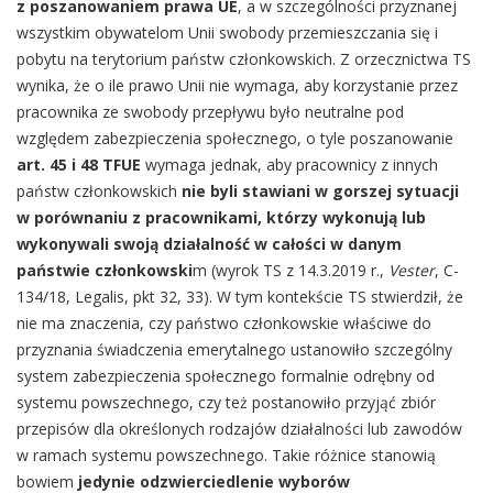
z poszanowaniem prawa UE
, a w szczególności przyznanej
wszystkim obywatelom Unii swobody przemieszczania się i
pobytu na terytorium państw członkowskich. Z orzecznictwa TS
wynika, że o ile prawo Unii nie wymaga, aby korzystanie przez
pracownika ze swobody przepływu było neutralne pod
względem zabezpieczenia społecznego, o tyle poszanowanie
art. 45 i 48 TFUE
wymaga jednak, aby pracownicy z innych
państw członkowskich
nie byli stawiani w gorszej sytuacji
w porównaniu z pracownikami, którzy wykonują lub
wykonywali swoją działalność w całości w danym
państwie członkowski
m (wyrok TS z 14.3.2019 r.,
Vester
, C-
134/18, Legalis, pkt 32, 33). W tym kontekście TS stwierdził, że
nie ma znaczenia, czy państwo członkowskie właściwe do
przyznania świadczenia emerytalnego ustanowiło szczególny
system zabezpieczenia społecznego formalnie odrębny od
systemu powszechnego, czy też postanowiło przyjąć zbiór
przepisów dla określonych rodzajów działalności lub zawodów
w ramach systemu powszechnego. Takie różnice stanowią
bowiem
jedynie odzwierciedlenie wyborów