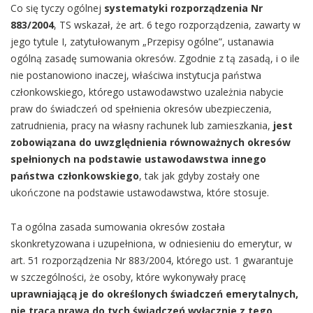
Co się tyczy ogólnej
systematyki rozporządzenia Nr
883/2004
, TS wskazał, że art. 6 tego rozporządzenia, zawarty w
jego tytule I, zatytułowanym „Przepisy ogólne”, ustanawia
ogólną zasadę sumowania okresów. Zgodnie z tą zasadą, i o ile
nie postanowiono inaczej, właściwa instytucja państwa
członkowskiego, którego ustawodawstwo uzależnia nabycie
praw do świadczeń od spełnienia okresów ubezpieczenia,
zatrudnienia, pracy na własny rachunek lub zamieszkania,
jest
zobowiązana do uwzględnienia równoważnych okresów
spełnionych na podstawie ustawodawstwa innego
państwa członkowskiego
, tak jak gdyby zostały one
ukończone na podstawie ustawodawstwa, które stosuje.
Ta ogólna zasada sumowania okresów została
skonkretyzowana i uzupełniona, w odniesieniu do emerytur, w
art. 51 rozporządzenia Nr 883/2004, którego ust. 1 gwarantuje
w szczególności, że osoby, które wykonywały pracę
uprawniającą je do określonych świadczeń emerytalnych,
nie tracą prawa do tych świadczeń wyłącznie z tego