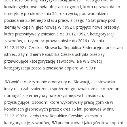
kopalni głębinowej była objęta kategorią I, która uprawniała do
emerytury po ukończeniu 55. roku życia, pod warunkiem
posiadania 25-letniego stażu pracy, z czego 15 lat pracy pod
ziemią w kopalni głębinowej. W 1992 r. przyjęto nowe przepisy,
które przewidywały zniesienie od 31.12.1992 r. kategoryzacji
zawodów, utrzymując prawa nabyte do 2016 r. W dniu
31.12.1992 r. Czeska i Słowacka Republika Federacyjna przestała
istnieć, z tym dniem Republika Czeska uchyliła przepisy
przewidujące kategoryzację zawodów, ale w Słowacji
kategoryzacja została zniesiona dopiero w 1999 r.
BD
wniósł o przyznanie emerytury na Słowacji, ale słowacka
instytucja zabezpieczenia społecznego
uznała, że nie może on
domagać się emerytury na korzystniejszych zasadach,
przysługującej osobom, które wykonywały pracę górnika w
kopalniach głębinowych przez okres 15 lat, ponieważ w dniu
31.12.1992 r., kiedy to w Republice Czeskiej zniesiono
kategoryzację zawodów,
BD
przepracował jako górnik w kopalni