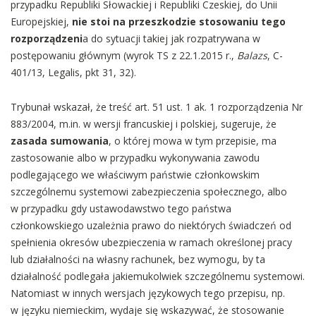
przypadku Republiki Słowackiej i Republiki Czeskiej, do Unii
Europejskiej,
nie stoi na przeszkodzie stosowaniu tego
rozporządzeni
a do sytuacji takiej jak rozpatrywana w
postępowaniu głównym (wyrok TS z 22.1.2015 r.,
Balazs
, C-
401/13, Legalis, pkt 31, 32).
Trybunał wskazał, że treść art. 51 ust. 1 ak. 1 rozporządzenia Nr
883/2004, m.in. w wersji francuskiej i polskiej, sugeruje, że
zasada sumowania
, o której mowa w tym przepisie, ma
zastosowanie albo w przypadku wykonywania zawodu
podlegającego we właściwym państwie członkowskim
szczególnemu systemowi zabezpieczenia społecznego, albo
w przypadku gdy ustawodawstwo tego państwa
członkowskiego uzależnia prawo do niektórych świadczeń od
spełnienia okresów ubezpieczenia w ramach określonej pracy
lub działalności na własny rachunek, bez wymogu, by ta
działalność podlegała jakiemukolwiek szczególnemu systemowi.
Natomiast w innych wersjach językowych tego przepisu, np.
w języku niemieckim, wydaje się wskazywać, że stosowanie