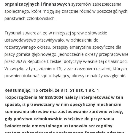
organizacyjnych i finansowych
systemów zabezpieczenia
społecznego, które mogą się znacznie różnić w poszczególnych
państwach członkowskich.
Trybunał stwierdził, że w niniejszej sprawie słowackie
ustawodawstwo przewidywało, w odniesieniu do
rozpatrywanego okresu, przepisy emerytalne specyficzne dla
pracy górnika głębinowego. Jednocześnie okresy przepracowane
przez
BD
w Republice Czeskiej dotyczyły właśnie tej działalności.
W związku z tym, zdaniem TS, z zastrzeżeniem ustaleń, których
powinien dokonać sąd odsyłający, okresy te należy uwzględnić.
Reasumując, TS orzekł, że art. 51 ust. 1 ak. 1
rozporządzenia Nr 883/2004 należy interpretować w ten
sposób, iż przewidziany w nim specyficzny mechanizm
sumowania okresów ma zastosowanie zarówno wtedy,
gdy państwo członkowskie właściwe do przyznania
świadczenia emerytalnego ustanowiło szczególny
system zabezpieczenia społecznego formalnie odrębny