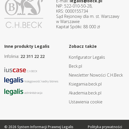
E-mail:
legalis@beck.pl
NIP: 522-010-50-28,
KRS: 0000155734
Sąd Rejonowy dla m. st. Warszawy
w Warszawie
Kapitał Spółki: 88 000 zł
Inne produkty Legalis
Zobacz także
Infolinia:
22 311 22 22
Konfigurator Legalis
Beck.pl
Newsletter Nowości C.H.Beck
Ksiegarnia.beck.pl
Akademia.beck.pl
Ustawienia cookie
© 2026 System Informacji Prawnej Legalis
Polityka prywatności