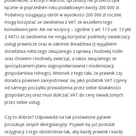
podatników, u których wartość sprzedaży nie przekroczyła
łącznie w poprzednim roku podatkowym kwoty 200 000 zł.
Podatnicy osiągający obrót w wysokości 200 000 zł rocznie
mogą korzystać ze zwolnienia z VAT ze wszelkimi tego
konsekwencjami. Ale nie wszyscy – zgodnie z art. 113 ust. 13 pkt
2 VATU ze zwolnienia nie mogą korzystać podmioty świadczący
usługi prawnicze oraz w zakresie doradztwa (z wyjątkiem
doradztwa rolniczego związanego z uprawą i hodowlą roślin
oraz chowem i hodowlą zwierząt, a także związanego ze
sporządzaniem planu zagospodarowania i modernizacji
gospodarstwa rolnego). Wniosek z tego taki, że prawnik czy
doradca powinien zarejestrować się jako podatnik VAT czynny
od samego początku prowadzenia przez siebie działalności
gospodarczej oraz musi doliczać VAT do ceny świadczonych
przez siebie usług.
Czy to dobrze? Odpowiedzi na tak postawione pytanie
poszukuje zespół deregulacyjny. Pojawił się już postulat
rezygnacji z tego obostrzenia tak, aby każdy prawnik i każdy