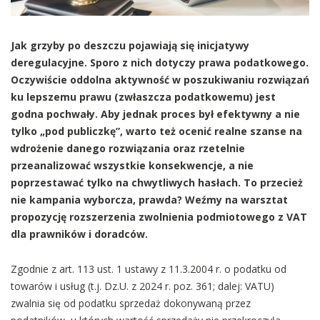
Jak grzyby po deszczu pojawiają się inicjatywy
deregulacyjne. Sporo z nich dotyczy prawa podatkowego.
Oczywiście oddolna aktywność w poszukiwaniu rozwiązań
ku lepszemu prawu (zwłaszcza podatkowemu) jest
godna pochwały. Aby jednak proces był efektywny a nie
tylko „pod publiczkę”, warto też ocenić realne szanse na
wdrożenie danego rozwiązania oraz rzetelnie
przeanalizować wszystkie konsekwencje, a nie
poprzestawać tylko na chwytliwych hasłach. To przecież
nie kampania wyborcza, prawda? Weźmy na warsztat
propozycję rozszerzenia zwolnienia podmiotowego z VAT
dla prawników i doradców.
Zgodnie z art. 113 ust. 1 ustawy z 11.3.2004 r. o podatku od
towarów i usług (t.j. Dz.U. z 2024 r. poz. 361; dalej: VATU)
zwalnia się od podatku sprzedaż dokonywaną przez