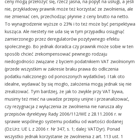
ceny mogą przełożyć się, rzecz jasna, na popyt na usługi, a jeśli
nie, przykładowy prawnik może też korzystać ze zwolnienia, ale
nie zmieniać cen, przechodząc płynnie z ceny brutto na netto.
To wynagrodzenie wyższe o 23% i to też może być perspektywa
kusząca. Ale niestety nie uda się w tym przypadku osiągnąć
zamierzonego przez deregulatorów pozytywnego efektu
społecznego. Bo jednak doradca czy prawnik może sobie w ten
sposób chcieć zrekompensować pewnego rodzaju
niedogodności związane z byciem podatnikiem VAT zwolnionym
(przede wszystkim w zakresie braku prawa do odliczenia
podatku naliczonego od ponoszonych wydatków). I tak oto
idealne, wydawać by się mogło, założenia mogą jednak się nie
zrealizować. Tym bardziej, że jak to zwykle przy VAT bywa,
musimy też mieć na uwadze przepisy unijne i przeanalizować,
czy rezygnacja z wyłączenia ze zwolnienia nie narusza aby
przepisów dyrektywy Rady 2006/112/WE z 28.11.2006 r. w
sprawie wspólnego systemu podatku od wartości dodanej
(Dz.Urz. UE L z 2006 r. Nr 347, s. 1; dalej: VATDyr). Ponad
wszystko jednak korzystanie ze zwolnienia z art. 113 ust. 1