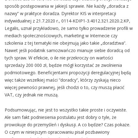
sposób postępowania w jakiejś sprawie. Nie każdy „doradca z
nazwy” w praktyce doradza. Dyrektor KIS w interpretacji
indywidualnej z 21.7.2020 r., 0114-KDIP1-3.4012.321.2020.2.KP,
Legalis, uznał przykładowo, że samo tylko prowadzenie profili w
mediach społecznościowych, marketing w Internecie czy
szkolenia z tej tematyki nie obejmują jako takie „doradztwa”.
Nawet jeśli podatnik samozwańczo mianuje siebie doradcą od
tych spraw. W efekcie, o ile nie przekroczy on wartości
sprzedaży 200 000 zł, będzie mógł korzystać ze zwolnienia
podmiotowego. Beneficjentami propozycji deregulacyjnej będą
więc także wszelkiej maści ”doradcy”, którzy zyskają nieco
więcej pewności prawnej, jeśli chodzi o to, czy muszą płacić
VAT, czy jednak nie muszą.
Podsumowując, nie jest to wszystko takie proste i oczywiste.
Ale sam fakt podniesienia postulatu jest dobry o tyle, że
prowokuje do przemyśleń i dyskusji. A co będzie? Czas pokaże.
O czym w niniejszym opracowaniu pisał pozbawiony