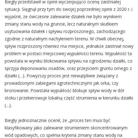
Biegły przedstawił w opinii wyczerpująco ocenę zaistniałej
sytuacji. Sięgnął przy tym do swojej poprzedniej opinii z 2020 r. i
wyjaśnił, że ówczesne zalewanie działek nie było wynikiem
zmiany stanu wody na gruncie, lecz naturalnym skutkiem
usytuowania działek i spływu rozproszonego, zachodzącego
zgodnie z naturalnym nachyleniem terenu. W chwili obecnej,
spływ rozproszony również ma miejsce, jednakże zaistniał nowy
problem w postaci miejscowej wypukłości terenu. Wypukłość ta
powstała w wyniku blokowania spływu na ogrodzeniu działki, co
sprzyja deponowaniu osadów, oraz przejściem gruntu ornego z
działki (…). Powyższy proces jest niewątpliwie związany z
prowadzonymi zabiegami agrotechnicznymi jak orka, czy
bronowanie. Powstała wypukłość blokuje spływ wody w dół
stoku i przekierowuje lokalną część strumienia w kierunku działki
(…).
Biegły jednoznacznie ocenił, że „proces ten musi być
klasyfikowany jako zalewanie strumieniem skoncentrowanym
wód opadowych, co spełnia kryteria zmiany stanu wody na