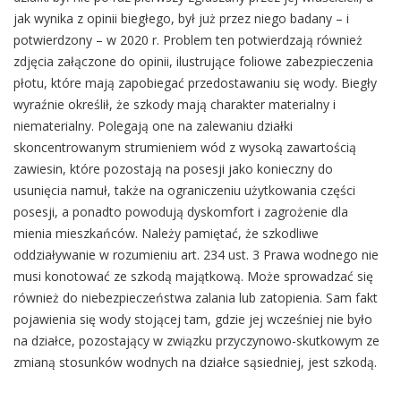
jak wynika z opinii biegłego, był już przez niego badany – i
potwierdzony – w 2020 r. Problem ten potwierdzają również
zdjęcia załączone do opinii, ilustrujące foliowe zabezpieczenia
płotu, które mają zapobiegać przedostawaniu się wody. Biegły
wyraźnie określił, że szkody mają charakter materialny i
niematerialny. Polegają one na zalewaniu działki
skoncentrowanym strumieniem wód z wysoką zawartością
zawiesin, które pozostają na posesji jako konieczny do
usunięcia namuł, także na ograniczeniu użytkowania części
posesji, a ponadto powodują dyskomfort i zagrożenie dla
mienia mieszkańców. Należy pamiętać, że szkodliwe
oddziaływanie w rozumieniu art. 234 ust. 3 Prawa wodnego nie
musi konotować ze szkodą majątkową. Może sprowadzać się
również do niebezpieczeństwa zalania lub zatopienia. Sam fakt
pojawienia się wody stojącej tam, gdzie jej wcześniej nie było
na działce, pozostający w związku przyczynowo-skutkowym ze
zmianą stosunków wodnych na działce sąsiedniej, jest szkodą.