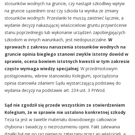
stosunków wodnych na gruncie, czy nastąpił szkodliwy wpływ
na gruncie sąsiednim oraz czy szkoda ta wynika ze zmiany
stosunków wodnych. Przesłanki te muszą zaistnieć łącznie, a
wydanie decyzji nakazującej właścicielowi gruntu przywrócenie
stanu poprzedniego lub wykonanie urządzeń zapobiegających
szkodom w innych warunkach, jest niedopuszczalne.
W
sprawach z zakresu naruszenia stosunków wodnych na
gruncie opinia biegłego stanowi zwykle istotny dowód w
sprawie, ocena bowiem istotnych kwestii w tym zakresie
często wymaga wiedzy specjalnej
. W przedmiotowym
postępowaniu, wbrew stanowisku Kolegium, sporządzona
opinia stanowiła zdaniem Sądu wystarczającą podstawę do
wydania decyzji na podstawie art. 234 ust. 3 PrWod.
Sąd nie zgodził się przede wszystkim ze stwierdzeniem
Kolegium, że w sprawie nie ustalono konkretnej szkody
.
Teza ta jest w świetle materiału dowodowego całkowicie
chybiona i świadczy o niezrozumieniu opinii. Fakt zalewania
działki był nie po raz pierwszy zgłaszany przez jej właścicieli, a