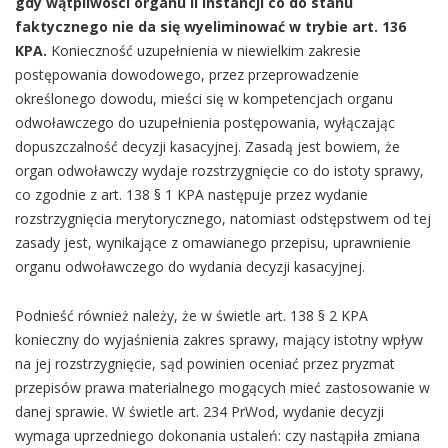
gdy wątpliwości organu II instancji co do stanu
faktycznego nie da się wyeliminować w trybie art. 136
KPA.
Konieczność uzupełnienia w niewielkim zakresie
postępowania dowodowego, przez przeprowadzenie
określonego dowodu, mieści się w kompetencjach organu
odwoławczego do uzupełnienia postępowania, wyłączając
dopuszczalność decyzji kasacyjnej. Zasadą jest bowiem, że
organ odwoławczy wydaje rozstrzygnięcie co do istoty sprawy,
co zgodnie z art. 138 § 1 KPA następuje przez wydanie
rozstrzygnięcia merytorycznego, natomiast odstępstwem od tej
zasady jest, wynikające z omawianego przepisu, uprawnienie
organu odwoławczego do wydania decyzji kasacyjnej.
Podnieść również należy, że w świetle art. 138 § 2 KPA
konieczny do wyjaśnienia zakres sprawy, mający istotny wpływ
na jej rozstrzygnięcie, sąd powinien oceniać przez pryzmat
przepisów prawa materialnego mogących mieć zastosowanie w
danej sprawie. W świetle art. 234 PrWod, wydanie decyzji
wymaga uprzedniego dokonania ustaleń: czy nastąpiła zmiana