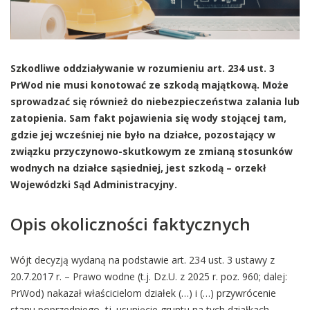
Szkodliwe oddziaływanie w rozumieniu art. 234 ust. 3
PrWod nie musi konotować ze szkodą majątkową. Może
sprowadzać się również do niebezpieczeństwa zalania lub
zatopienia. Sam fakt pojawienia się wody stojącej tam,
gdzie jej wcześniej nie było na działce, pozostający w
związku przyczynowo-skutkowym ze zmianą stosunków
wodnych na działce sąsiedniej, jest szkodą – orzekł
Wojewódzki Sąd Administracyjny.
Opis okoliczności faktycznych
Wójt decyzją wydaną na podstawie art. 234 ust. 3 ustawy z
20.7.2017 r. – Prawo wodne (t.j. Dz.U. z 2025 r. poz. 960; dalej:
PrWod) nakazał właścicielom działek (…) i (…) przywrócenie
stanu poprzedniego, tj. usunięcie gruntu na tych działkach