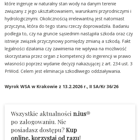
które ingeruje w naturalny stan wody na danym terenie
związany z jego ukształtowaniem, warunkami przyrodniczymi i
hydrologicznymi. Okolicznością irrelewantną jest natomiast
przyczyna, która do tego stanu rzeczy doprowadziła. Badaniu
podlega to, czy na gruncie sąsiednim nastąpiła szkoda oraz czy
istnieje związek przyczynowy pomiędzy zmianą a szkodą. Fakt
legalności działania czy zawinienia nie wpływa na możliwość
skorzystania przez organ z kompetencji do ingerencji w prawo
własności poprzez wydanie decyzji nakazującej z art. 234 ust. 3
PrWod. Celem jest eliminacja szkodliwego oddziaływania.
Wyrok WSA w Krakowie z 13.2.2026 r., II SA/Kr 36/26
Wszystkie aktualności
n.ius
®
po zalogowaniu. Nie
posiadasz dostępu?
Kup
online, korzystaj od razu
!