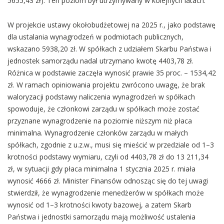
5655,43 zł). Ten poziom był utrzymywany w kolejnych latach.
W projekcie ustawy okołobudżetowej na 2025 r., jako podstawę
dla ustalania wynagrodzeń w podmiotach publicznych,
wskazano 5938,20 zł. W spółkach z udziałem Skarbu Państwa i
jednostek samorządu nadal utrzymano kwotę 4403,78 zł.
Różnica w podstawie zaczęła wynosić prawie 35 proc. – 1534,42
zł. W ramach opiniowania projektu zwrócono uwagę, że brak
waloryzacji podstawy naliczenia wynagrodzeń w spółkach
spowoduje, że członkowi zarządu w spółkach może zostać
przyznane wynagrodzenie na poziomie niższym niż płaca
minimalna. Wynagrodzenie członków zarządu w małych
spółkach, zgodnie z u.z.w., musi się mieścić w przedziale od 1–3
krotności podstawy wymiaru, czyli od 4403,78 zł do 13 211,34
zł, w sytuacji gdy płaca minimalna 1 stycznia 2025 r. miała
wynosić 4666 zł. Minister Finansów odnosząc się do tej uwagi
stwierdził, że wynagrodzenie menedżerów w spółkach może
wynosić od 1–3 krotności kwoty bazowej, a zatem Skarb
Państwa i jednostki samorządu mają możliwość ustalenia