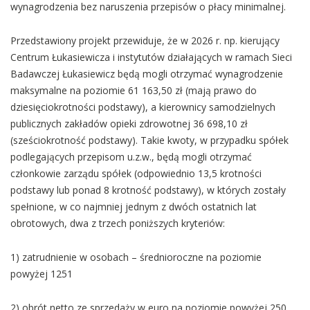
wynagrodzenia bez naruszenia przepisów o płacy minimalnej.
Przedstawiony projekt przewiduje, że w 2026 r. np. kierujący
Centrum Łukasiewicza i instytutów działających w ramach Sieci
Badawczej Łukasiewicz będą mogli otrzymać wynagrodzenie
maksymalne na poziomie 61 163,50 zł (mają prawo do
dziesięciokrotności podstawy), a kierownicy samodzielnych
publicznych zakładów opieki zdrowotnej 36 698,10 zł
(sześciokrotność podstawy). Takie kwoty, w przypadku spółek
podlegających przepisom u.z.w., będą mogli otrzymać
członkowie zarządu spółek (odpowiednio 13,5 krotności
podstawy lub ponad 8 krotność podstawy), w których zostały
spełnione, w co najmniej jednym z dwóch ostatnich lat
obrotowych, dwa z trzech poniższych kryteriów:
1) zatrudnienie w osobach – średnioroczne na poziomie
powyżej 1251
2) obrót netto ze sprzedaży w euro na poziomie powyżej 250