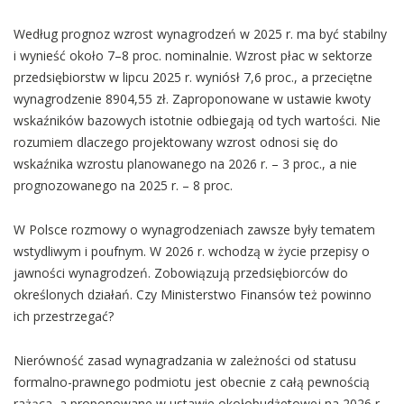
Według prognoz wzrost wynagrodzeń w 2025 r. ma być stabilny
i wynieść około 7–8 proc. nominalnie. Wzrost płac w sektorze
przedsiębiorstw w lipcu 2025 r. wyniósł 7,6 proc., a przeciętne
wynagrodzenie 8904,55 zł. Zaproponowane w ustawie kwoty
wskaźników bazowych istotnie odbiegają od tych wartości. Nie
rozumiem dlaczego projektowany wzrost odnosi się do
wskaźnika wzrostu planowanego na 2026 r. – 3 proc., a nie
prognozowanego na 2025 r. – 8 proc.
W Polsce rozmowy o wynagrodzeniach zawsze były tematem
wstydliwym i poufnym. W 2026 r. wchodzą w życie przepisy o
jawności wynagrodzeń. Zobowiązują przedsiębiorców do
określonych działań. Czy Ministerstwo Finansów też powinno
ich przestrzegać?
Nierówność zasad wynagradzania w zależności od statusu
formalno-prawnego podmiotu jest obecnie z całą pewnością
rażąca, a proponowane w ustawie okołobudżetowej na 2026 r.