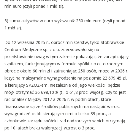
mln euro (czyli ponad 1 mld zł),
3) suma aktywów w euro wyższa niż 250 mln euro (czyli ponad
1 mld zł).
Do 12 września 2025 r., oprócz ministerstw, tylko Stobrawskie
Centrum Medyczne sp. z o.o. zdecydowało się na
przedstawienie uwag w tym zakresie pokazując, że zarządzający
szpitalem, funkcjonującym w formule spółki z o.o., o rocznym
obrocie około 60 mln zł i zatrudniając 250 osób, może w 2026 r.
liczyć na maksymalne wynagrodzenie na poziomie 22 679,45 zł,
a kierujący SPZOZ-em, niezależnie od jego wielkości, będzie
mógł otrzymać 36 698,10 zł (tj. o 61,8 proc. więcej). Czy to jest
racjonalne? Między 2017 a 2026 r. w podmiotach, które
finansowane są ze środków publicznych ma nastąpić wzrost
wynagrodzeń osób kierujących nimi o blisko 39 proc., a
członkowie zarządu spółek i rad nadzorczych w nich otrzymają
po 10 latach braku waloryzacji wzrost o 3 proc.