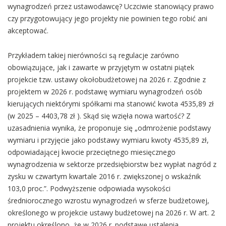
wynagrodzeń przez ustawodawcę? Uczciwie stanowiący prawo
czy przygotowujący jego projekty nie powinien tego robić ani
akceptować.
Przykładem takiej nierówności są regulacje zarówno
obowiązujące, jak i zawarte w przyjętym w ostatni piątek
projekcie tzw. ustawy okołobudżetowej na 2026 r. Zgodnie z
projektem w 2026 r. podstawę wymiaru wynagrodzeń osób
kierujących niektórymi spółkami ma stanowić kwota 4535,89 zł
(w 2025 – 4403,78 zł ). Skąd się wzięła nowa wartość? Z
uzasadnienia wynika, że proponuje się „odmrożenie podstawy
wymiaru i przyjęcie jako podstawy wymiaru kwoty 4535,89 zł,
odpowiadającej kwocie przeciętnego miesięcznego
wynagrodzenia w sektorze przedsiębiorstw bez wypłat nagród z
zysku w czwartym kwartale 2016 r. zwiększonej o wskaźnik
103,0 proc.”. Podwyższenie odpowiada wysokości
średniorocznego wzrostu wynagrodzeń w sferze budżetowej,
określonego w projekcie ustawy budżetowej na 2026 r. W art. 2
projektu określono, że w 2026 r. podstawę ustalenia