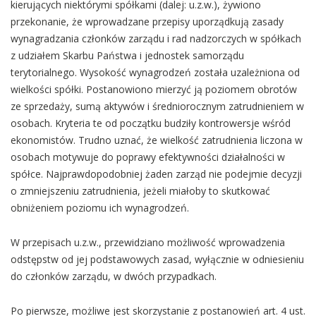
kierujących niektórymi spółkami (dalej: u.z.w.), żywiono
przekonanie, że wprowadzane przepisy uporządkują zasady
wynagradzania członków zarządu i rad nadzorczych w spółkach
z udziałem Skarbu Państwa i jednostek samorządu
terytorialnego. Wysokość wynagrodzeń została uzależniona od
wielkości spółki. Postanowiono mierzyć ją poziomem obrotów
ze sprzedaży, sumą aktywów i średniorocznym zatrudnieniem w
osobach. Kryteria te od początku budziły kontrowersje wśród
ekonomistów. Trudno uznać, że wielkość zatrudnienia liczona w
osobach motywuje do poprawy efektywności działalności w
spółce. Najprawdopodobniej żaden zarząd nie podejmie decyzji
o zmniejszeniu zatrudnienia, jeżeli miałoby to skutkować
obniżeniem poziomu ich wynagrodzeń.
W przepisach u.z.w., przewidziano możliwość wprowadzenia
odstępstw od jej podstawowych zasad, wyłącznie w odniesieniu
do członków zarządu, w dwóch przypadkach.
Po pierwsze, możliwe jest skorzystanie z postanowień art. 4 ust.