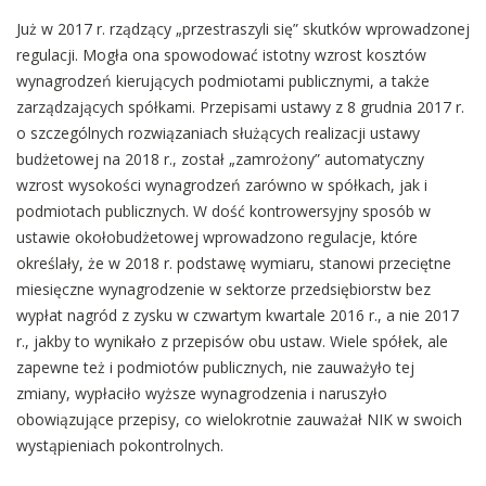
Już w 2017 r. rządzący „przestraszyli się” skutków wprowadzonej
regulacji. Mogła ona spowodować istotny wzrost kosztów
wynagrodzeń kierujących podmiotami publicznymi, a także
zarządzających spółkami. Przepisami ustawy z 8 grudnia 2017 r.
o szczególnych rozwiązaniach służących realizacji ustawy
budżetowej na 2018 r., został „zamrożony” automatyczny
wzrost wysokości wynagrodzeń zarówno w spółkach, jak i
podmiotach publicznych. W dość kontrowersyjny sposób w
ustawie okołobudżetowej wprowadzono regulacje, które
określały, że w 2018 r. podstawę wymiaru, stanowi przeciętne
miesięczne wynagrodzenie w sektorze przedsiębiorstw bez
wypłat nagród z zysku w czwartym kwartale 2016 r., a nie 2017
r., jakby to wynikało z przepisów obu ustaw. Wiele spółek, ale
zapewne też i podmiotów publicznych, nie zauważyło tej
zmiany, wypłaciło wyższe wynagrodzenia i naruszyło
obowiązujące przepisy, co wielokrotnie zauważał NIK w swoich
wystąpieniach pokontrolnych.