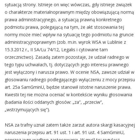
sytuacją strony. Istnieje on więc wówczas, gdy istnieje związek
o charakterze materialnoprawnym między obowiązującą normą
prawa administracyjnego, a sytuacją prawną konkretnego
podmiotu prawa, polegającą na tym, że akt stosowania tej
normy może mieć wpływ na sytuację tego podmiotu na gruncie
administracyjnoprawnym (zob. m.in. wyrok WSA w Lublinie z
15.3.2012 r., II SA/Lu 74/12, Legalis i cytowane tam
orzecznictwo). Zasadą zatem pozostaje, że udział radnego w
tego typu uchwałach, tj. dotyczących jego interesu prawnego
jest wyłączony i narusza prawo. W ocenie NSA, zawsze udział w
głosowaniu radnego podlegającego wyłączeniu z mocy przepisu
art. 25a SamGminU, będzie stanowił istotne naruszenie prawa.
Kwestii tej nie można oceniać w kontekście wyniku głosowania
(badania ilości oddanych głosów: „za”, „przeciw”,
„wstrzymujących się”).
NSA za trafny uznał zatem także zarzut autora skargi kasacyjnej
naruszenia przepisu art. 91 ust. 1 i art. 91 ust. 4 SamGminU,
poprzez jego wadliwe zastosowanie. W myśl tej regulacji