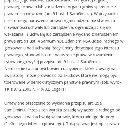
prawnej, uchwała lub zarządzenie organu gminy sprzeczne z
prawem są nieważne (art. 91 ust. 1 SamGminU). W przypadku
nieistotnego naruszenia prawa organ nadzoru nie stwierdza
nieważności uchwały lub zarządzenia, ograniczając się do
wskazania, iż uchwałę lub zarządzenie wydano z naruszeniem
prawa art. 91 ust. 4 SamGminU). Zdaniem NSA udział radnego w
głosowaniu nad uchwałą Rady Gminy dotyczącą jego interesu
prawnego, stanowi istotne naruszenie prawa w rozumieniu
cytowanego wyżej przepisu art. 91 ust. 4 SamGminU.
Naruszenie to stanowi bowiem uchybienie, które z uwagi na
swą istotę, może prowadzić do skutków, które nie mogą być
tolerowane w demokratycznym państwie prawnym (zob. wyrok
TK z 9.12.2003 r., P 9/02, Legalis).
Omawiane orzeczenie to wykładnia przepisu art. 25a
SamGminU. Przepis ten wyraża zasadę wyłączenia radnego od
głosowania nad uchwałą w sprawie, która radnego dotyczy
(ściślej: jego interesu prawnego). Taką sprawą jest np. sprawa