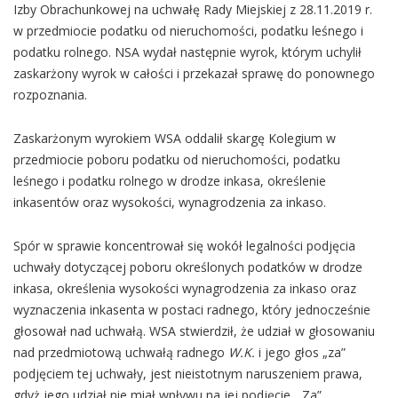
Izby Obrachunkowej na uchwałę Rady Miejskiej z 28.11.2019 r.
w przedmiocie podatku od nieruchomości, podatku leśnego i
podatku rolnego. NSA wydał następnie wyrok, którym uchylił
zaskarżony wyrok w całości i przekazał sprawę do ponownego
rozpoznania.
Zaskarżonym wyrokiem WSA oddalił skargę Kolegium w
przedmiocie poboru podatku od nieruchomości, podatku
leśnego i podatku rolnego w drodze inkasa, określenie
inkasentów oraz wysokości, wynagrodzenia za inkaso.
Spór w sprawie koncentrował się wokół legalności podjęcia
uchwały dotyczącej poboru określonych podatków w drodze
inkasa, określenia wysokości wynagrodzenia za inkaso oraz
wyznaczenia inkasenta w postaci radnego, który jednocześnie
głosował nad uchwałą. WSA stwierdził, że udział w głosowaniu
nad przedmiotową uchwałą radnego
W.K.
i jego głos „za”
podjęciem tej uchwały, jest nieistotnym naruszeniem prawa,
gdyż jego udział nie miał wpływu na jej podjęcie. „Za”