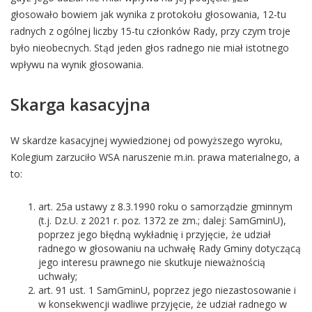
głosowało bowiem jak wynika z protokołu głosowania, 12-tu
radnych z ogólnej liczby 15-tu członków Rady, przy czym troje
było nieobecnych. Stąd jeden głos radnego nie miał istotnego
wpływu na wynik głosowania.
Skarga kasacyjna
W skardze kasacyjnej wywiedzionej od powyższego wyroku,
Kolegium zarzuciło WSA naruszenie m.in. prawa materialnego, a
to:
art. 25a ustawy z 8.3.1990 roku o samorządzie gminnym
(t.j. Dz.U. z 2021 r. poz. 1372 ze zm.; dalej: SamGminU),
poprzez jego błędną wykładnię i przyjęcie, że udział
radnego w głosowaniu na uchwałę Rady Gminy dotyczącą
jego interesu prawnego nie skutkuje nieważnością
uchwały;
art. 91 ust. 1 SamGminU, poprzez jego niezastosowanie i
w konsekwencji wadliwe przyjęcie, że udział radnego w