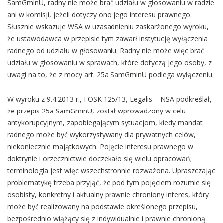
SamGminU, radny nie może brać udziału w głosowaniu w radzie
ani w komisji, jeżeli dotyczy ono jego interesu prawnego.
Słusznie wskazuje WSA w uzasadnieniu zaskarżonego wyroku,
że ustawodawca w przepisie tym zawarł instytucję wyłączenia
radnego od udziału w głosowaniu. Radny nie może więc brać
udziału w głosowaniu w sprawach, które dotyczą jego osoby, z
uwagi na to, że z mocy art. 25a SamGminU podlega wyłączeniu.
W wyroku z 9.4.2013 r., I OSK 125/13, Legalis – NSA podkreślał,
że przepis 25a SamGminU, został wprowadzony w celu
antykorupcyjnym, zapobiegającym sytuacjom, kiedy mandat
radnego może być wykorzystywany dla prywatnych celów,
niekoniecznie majątkowych. Pojęcie interesu prawnego w
doktrynie i orzecznictwie doczekało się wielu opracowań;
terminologia jest więc wszechstronnie rozważona. Upraszczając
problematykę trzeba przyjąć, że pod tym pojęciem rozumie się
osobisty, konkretny i aktualny prawnie chroniony interes, który
może być realizowany na podstawie określonego przepisu,
bezpośrednio wiążący się z indywidualnie i prawnie chronioną