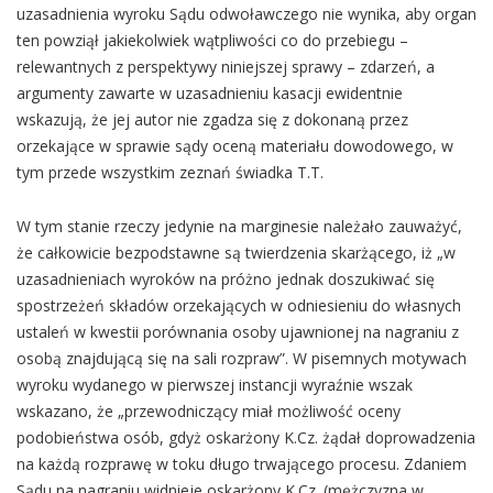
uzasadnienia wyroku Sądu odwoławczego nie wynika, aby organ
ten powziął jakiekolwiek wątpliwości co do przebiegu –
relewantnych z perspektywy niniejszej sprawy – zdarzeń, a
argumenty zawarte w uzasadnieniu kasacji ewidentnie
wskazują, że jej autor nie zgadza się z dokonaną przez
orzekające w sprawie sądy oceną materiału dowodowego, w
tym przede wszystkim zeznań świadka T.T.
W tym stanie rzeczy jedynie na marginesie należało zauważyć,
że całkowicie bezpodstawne są twierdzenia skarżącego, iż „w
uzasadnieniach wyroków na próżno jednak doszukiwać się
spostrzeżeń składów orzekających w odniesieniu do własnych
ustaleń w kwestii porównania osoby ujawnionej na nagraniu z
osobą znajdującą się na sali rozpraw”. W pisemnych motywach
wyroku wydanego w pierwszej instancji wyraźnie wszak
wskazano, że „przewodniczący miał możliwość oceny
podobieństwa osób, gdyż oskarżony K.Cz. żądał doprowadzenia
na każdą rozprawę w toku długo trwającego procesu. Zdaniem
Sądu na nagraniu widnieje oskarżony K.Cz. (mężczyzna w