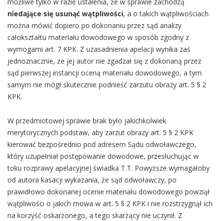
możliwe tylko w razie ustalenia, że w sprawie zachodzą
niedające się usunąć wątpliwości
, a o takich wątpliwościach
można mówić dopiero po dokonaniu przez sąd analizy
całokształtu materiału dowodowego w sposób zgodny z
wymogami art. 7 KPK. Z uzasadnienia apelacji wynika zaś
jednoznacznie, że jej autor nie zgadzał się z dokonaną przez
sąd pierwszej instancji oceną materiału dowodowego, a tym
samym nie mógł skutecznie podnieść zarzutu obrazy art. 5 § 2
KPK.
W przedmiotowej sprawie brak było jakichkolwiek
merytorycznych podstaw, aby zarzut obrazy art. 5 § 2 KPK
kierować bezpośrednio pod adresem Sądu odwoławczego,
który uzupełniał postępowanie dowodowe, przesłuchując w
toku rozprawy apelacyjnej świadka T.T. Powyższe wymagałoby
od autora kasacji wykazania, że sąd odwoławczy, po
prawidłowo dokonanej ocenie materiału dowodowego powziął
wątpliwości o jakich mowa w art. 5 § 2 KPK i nie rozstrzygnął ich
na korzyść oskarżonego, a tego skarżący nie uczynił. Z