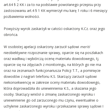
art.64 § 2 KK i za to na podstawie powołanego przepisu przy
zastosowaniu art.4 § 1 KK wymierzył mu karę 1 roku i 6 miesięcy
pozbawienia wolności.
Powyższy wyrok zaskarżyli w całości oskarżony K.Cz. oraz jego
obrońca.
W osobistej apelacji oskarżony zarzucił sądowi
meriti
nieobiektywne rozpoznanie sprawy, oparcie się na poszlakach
oraz wadliwą i wybiórczą ocenę materiału dowodowego, tj.
oparcie się na zdjęciach z monitoringu, na których go nie ma
oraz na zeznaniach funkcjonariusza Policji T.T., a pominięcie
dowodów z nagrań telefonu K.S. Skarżący zarzucił sądowi
niekonsekwencję w zakresie oceny materiału dowodowego,
która doprowadziła do uniewinnienia K.S., a skazania jego
osoby. Skarżący wniósł o zmianę zaskarżonego wyroku i
uniewinnienie go od zarzuconego mu czynu, ewentualnie o
uchylenie zaskarżonego wyroku i przekazanie sprawy sądowi I