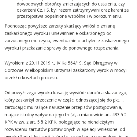
dowodowych obrońcy zmierzających do ustalenia, czy
oskarżeni Cz, i S. byli razem zatrzymywani oraz karani za
przestępstwa popełnione wspólnie i w porozumieniu.
Podnosząc powyższe zarzuty skarżący wniósł o zmianę
zaskarżonego wyroku i uniewinnienie oskarżonego od
zarzucanego mu czynu, ewentualnie o uchylenie zaskarżonego
wyroku i przekazanie sprawy do ponownego rozpoznania.
Wyrokiem z 29.11.2019 r., IV Ka 564/19, Sąd Okręgowy w
Gorzowie Wielkopolskim utrzymał zaskarżony wyrok w mocy i
orzekł o kosztach procesu.
Od powyższego wyroku kasację wywiódł obrońca skazanego,
który zaskarżył orzeczenie w części odnoszącej się do pkt. I,
zarzucając mu rażące naruszenie przepisów postępowania,
mające istotny wpływ na jego treść, a mianowicie art. 433 § 2
KPK w zw. z art. 5 § 2 KPK, polegające na nienależytym
rozważeniu zarzutów postawionych w apelacji wniesionej od
wyroku Sądu I Instancji, które to zaniechanie spowodowało, że