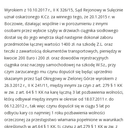
Wyrokiem z 10.10.2017 r., II K 326/15, Sąd Rejonowy w Sulęcinie
uznał oskarżonego K.Cz. za winnego tego, że 20.1.2015 r. w
Boczowie, działając wspólnie i w porozumieniu z innymi
osobami przez wybicie szyby w drzwiach ciągnika siodłowego
dostał się do jego wnętrza skąd następnie dokonał zaboru
przedmiotów łącznej wartości 1400 zł. na szkodę Z.L. oraz
teczki z zawartością dokumentów transportowych, pieniędzy w
kwocie 200 Euro i 200 zł. oraz dowodów rejestracyjnych
ciągnika oraz naczepy samochodowej na szkodę W.Sz., przy
czym zarzucanego mu czynu dopuścił się będąc uprzednio
skazanym przez Sąd Okręgowy w Zielonej Górze wyrokiem z
26.3.2012 r., II K 241/11, między innymi za czyn z art. 279 § 1 KK
w zw. z art. 64 § 1 KK na karę łączną 3 lat pozbawienia wolności,
którą odbywał między innymi w okresie od 18.07.2011 r. do
06.12.2012 r., tak więc czynu dopuścił się w ciągu 5 lat po
odbyciu kary co najmniej 1 roku pozbawienia wolności
orzeczonej za przestępstwo włamania popełnione w warunkach
określonych w art.64 § 1 KK, tj. czynu z art.279 § 1 KK w zw. z