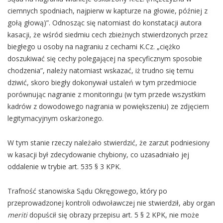
ciemnych spodniach, najpierw w kapturze na głowie, później z
gołą głową)”. Odnosząc się natomiast do konstatacji autora
kasacji, że wśród siedmiu cech zbieżnych stwierdzonych przez
biegłego u osoby na nagraniu z cechami K.Cz. „ciężko
doszukiwać się cechy polegającej na specyficznym sposobie
chodzenia”, należy natomiast wskazać, iż trudno się temu
dziwić, skoro biegły dokonywał ustaleń w tym przedmiocie
porównując nagranie z monitoringu (w tym przede wszystkim
kadrów z dowodowego nagrania w powiększeniu) ze zdjęciem
legitymacyjnym oskarżonego.
W tym stanie rzeczy należało stwierdzić, że zarzut podniesiony
w kasacji był zdecydowanie chybiony, co uzasadniało jej
oddalenie w trybie art. 535 § 3 KPK.
Trafność stanowiska Sądu Okręgowego, który po
przeprowadzonej kontroli odwoławczej nie stwierdził, aby organ
meriti
dopuścił się obrazy przepisu art. 5 § 2 KPK, nie może