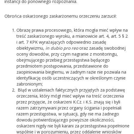
instancji do ponownego rozpoznania.
Obrońca oskarżonego zaskarżonemu orzeczeniu zarzucił:
Obrazę prawa procesowego, która mogła mieć wpływ na
treść zaskarżonego wyroku, a mianowicie art. 4, art. 5 § 2
i art. 7 KPK wyrażających odpowiednio zasadę
obiektywizmu,
in dubio pro reo
oraz zasadę swobodnej
oceny dowodów, przy czym nagranie z monitoringu,
obejmującego przebieg przestępstwa będącego
przedmiotem postępowania, przedstawione do
zaopiniowania biegłemu, w żadnym razie nie pozwala na
identyfikację osób uczestniczących w określonym czynie
zabronionym;
Błąd w ustaleniach faktycznych przyjętych za podstawę
orzeczenia, który mógł mieć wpływ na treść orzeczenia
przez przyjęcie, że oskarżeni K.Cz. i K.S. znają się i byli
razem zatrzymywani przez organy ścigania i popełniali
razem przestępstwa, w sytuacji, gdy nie ma żadnego
dowodu potwierdzającego powyższe okoliczności,
oskarżeni nigdy nie byli karani za przestępstwa popełnione
wspólnie i w porozumieniu, przez oddalenie wniosków