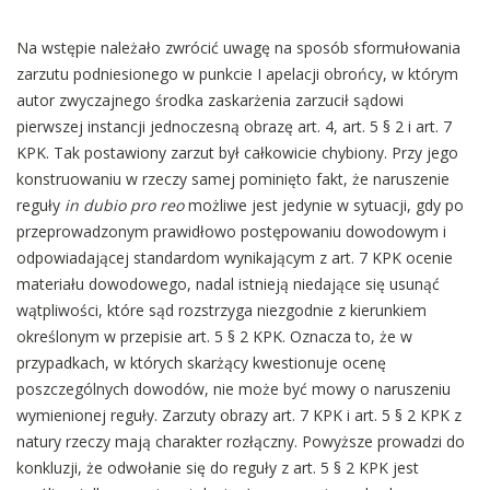
Na wstępie należało zwrócić uwagę na sposób sformułowania
zarzutu podniesionego w punkcie I apelacji obrońcy, w którym
autor zwyczajnego środka zaskarżenia zarzucił sądowi
pierwszej instancji jednoczesną obrazę art. 4, art. 5 § 2 i art. 7
KPK. Tak postawiony zarzut był całkowicie chybiony. Przy jego
konstruowaniu w rzeczy samej pominięto fakt, że naruszenie
reguły
in dubio pro reo
możliwe jest jedynie w sytuacji, gdy po
przeprowadzonym prawidłowo postępowaniu dowodowym i
odpowiadającej standardom wynikającym z art. 7 KPK ocenie
materiału dowodowego, nadal istnieją niedające się usunąć
wątpliwości, które sąd rozstrzyga niezgodnie z kierunkiem
określonym w przepisie art. 5 § 2 KPK. Oznacza to, że w
przypadkach, w których skarżący kwestionuje ocenę
poszczególnych dowodów, nie może być mowy o naruszeniu
wymienionej reguły. Zarzuty obrazy art. 7 KPK i art. 5 § 2 KPK z
natury rzeczy mają charakter rozłączny. Powyższe prowadzi do
konkluzji, że odwołanie się do reguły z art. 5 § 2 KPK jest