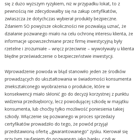
się z dużo wyższym ryzykiem, niż w przypadku lokat, to z
pewnością nie zdecydowałby się na zakup certyfikatów,
zwłaszcza że dotychczas wybierał produkty bezpieczne.
Zdaniem SO powyższe okoliczności nie pozwalają uznać, że
działanie pozwanego miało na celu ochronę interesu klienta, że
informacje upowszechniane przez firmę inwestycyjną były
rzetelne i zrozumiałe – wręcz przeciwnie – wywoływały u klienta
błędne przeświadczenie o bezpieczeństwie inwestycji.
Wprowadzenie powoda w błąd stanowiło jeden ze środków
prowadzących do ukształtowania w świadomości konsumenta
zniekształconego wyobrażenia o produkcie, które w
konsekwencji miało skłonić go do decyzji korzystnej z punktu
widzenia przedsiębiorcy, lecz powodującej szkodę w majątku
konsumenta, lub choćby tylko możliwość poniesienia takiej
szkody. Włączenie się pozwanego w proces sprzedaży
certyfikatów prowadziło do tego, że powód przyjął
przedstawioną ofertę „gwarantowanego” zysku. Kierował się
przy tym zaufaniem do pozwanego jako banku, czyli w