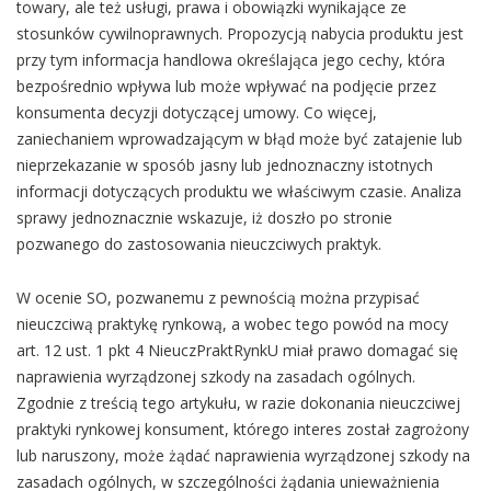
towary, ale też usługi, prawa i obowiązki wynikające ze
stosunków cywilnoprawnych. Propozycją nabycia produktu jest
przy tym informacja handlowa określająca jego cechy, która
bezpośrednio wpływa lub może wpływać na podjęcie przez
konsumenta decyzji dotyczącej umowy. Co więcej,
zaniechaniem wprowadzającym w błąd może być zatajenie lub
nieprzekazanie w sposób jasny lub jednoznaczny istotnych
informacji dotyczących produktu we właściwym czasie. Analiza
sprawy jednoznacznie wskazuje, iż doszło po stronie
pozwanego do zastosowania nieuczciwych praktyk.
W ocenie SO, pozwanemu z pewnością można przypisać
nieuczciwą praktykę rynkową, a wobec tego powód na mocy
art. 12 ust. 1 pkt 4 NieuczPraktRynkU miał prawo domagać się
naprawienia wyrządzonej szkody na zasadach ogólnych.
Zgodnie z treścią tego artykułu, w razie dokonania nieuczciwej
praktyki rynkowej konsument, którego interes został zagrożony
lub naruszony, może żądać naprawienia wyrządzonej szkody na
zasadach ogólnych, w szczególności żądania unieważnienia