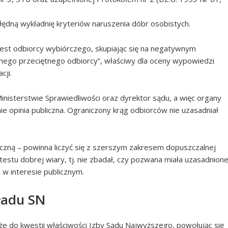
błędną wykładnię kryteriów naruszenia dóbr osobistych.
test odbiorcy wybiórczego, skupiając się na negatywnym
lnego przeciętnego odbiorcy”, właściwy dla oceny wypowiedzi
cji.
nisterstwie Sprawiedliwości oraz dyrektor sądu, a więc organy
 opinia publiczna. Ograniczony krąg odbiorców nie uzasadniał
liczną – powinna liczyć się z szerszym zakresem dopuszczalnej
testu dobrej wiary, tj. nie zbadał, czy pozwana miała uzasadnion
 w interesie publicznym.
kładu SN
że do kwestii właściwości Izby Sądu Najwyższego, powołując się