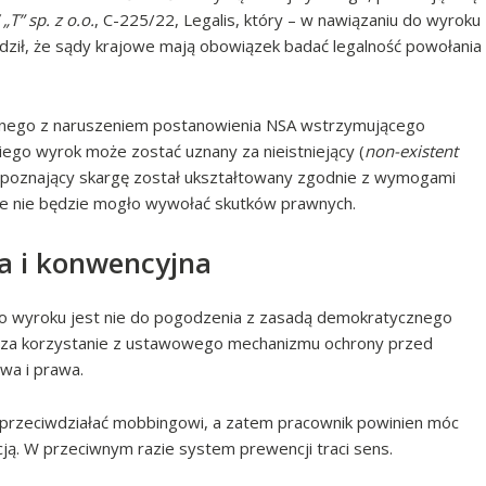
„T” sp. z o.o.
, C-225/22, Legalis, który – w nawiązaniu do wyroku
rdził, że sądy krajowe mają obowiązek badać legalność powołania
łanego z naruszeniem postanowienia NSA wstrzymującego
ego wyrok może zostać uznany za nieistniejący (
non-existent
rozpoznający skargę został ukształtowany zgodnie z wymogami
nie nie będzie mogło wywołać skutków prawnych.
a i konwencyjna
o wyroku jest nie do pogodzenia z zasadą demokratycznego
” za korzystanie z ustawowego mechanizmu ochrony przed
wa i prawa.
rzeciwdziałać mobbingowi, a zatem pracownik powinien móc
ją. W przeciwnym razie system prewencji traci sens.