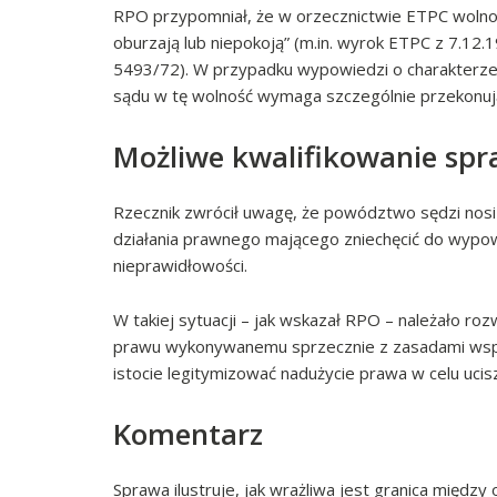
RPO przypomniał, że w orzecznictwie ETPC wolno
oburzają lub niepokoją” (m.in. wyrok ETPC z 7.12.1
5493/72). W przypadku wypowiedzi o charakterze
sądu w tę wolność wymaga szczególnie przekonuj
Możliwe kwalifikowanie spr
Rzecznik zwrócił uwagę, że powództwo sędzi nosi
działania prawnego mającego zniechęcić do wypowi
nieprawidłowości.
W takiej sytuacji – jak wskazał RPO – należało r
prawu wykonywanemu sprzecznie z zasadami współ
istocie legitymizować nadużycie prawa w celu ucisz
Komentarz
Sprawa ilustruje, jak wrażliwa jest granica międz