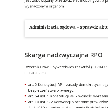
jest zobowiązany przeciwdziałać mobbingowi, a p
wyznaczonym organom.
Administracja sądowa
-
sprawdź aktu
Skarga nadzwyczajna RPO
Rzecznik Praw Obywatelskich zaskarżył (III.7043.
na naruszenie:
art. 2 Konstytucji RP – zasady demokratyczne
bezpieczeństwa prawnego;
art. 54 ust. 1 Konstytucji RP – wolności wyrażan
art. 10 ust. 1-2 Konwencji o ochronie praw cz
4.11.1950 r., zmienionej następnie Protokołami 