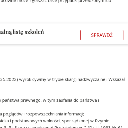
racownik może zgłaszać takie przypadki przełożonym lub
alną listę szkoleń
SPRAWDŹ
135.2022) wyrok cywilny w trybie skargi nadzwyczajnej. Wskazał
go państwa prawnego, w tym zaufania do państwa i
ia poglądów i rozpowszechniania informacji;
łowieka i podstawowych wolności, sporządzonej w Rzymie
nr 3, 5 i 8 oraz uzupełnionej Protokołem nr 2 (Dz.U. 1993 Nr 61,