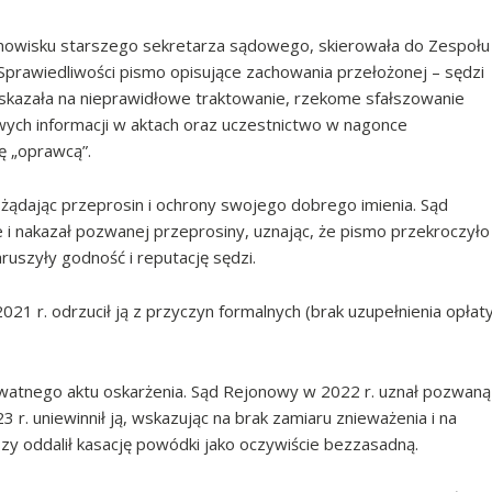
nowisku starszego sekretarza sądowego, skierowała do Zespołu
Sprawiedliwości pismo opisujące zachowania przełożonej – sędzi
skazała na nieprawidłowe traktowanie, rzekome sfałszowanie
ch informacji w aktach oraz uczestnictwo w nagonce
ę „oprawcą”.
żądając przeprosin i ochrony swojego dobrego imienia. Sąd
 nakazał pozwanej przeprosiny, uznając, że pismo przekroczyło
aruszyły godność i reputację sędzi.
021 r. odrzucił ją z przyczyn formalnych (brak uzupełnienia opłat
watnego aktu oskarżenia. Sąd Rejonowy w 2022 r. uznał pozwaną
r. uniewinnił ją, wskazując na brak zamiaru znieważenia i na
y oddalił kasację powódki jako oczywiście bezzasadną.