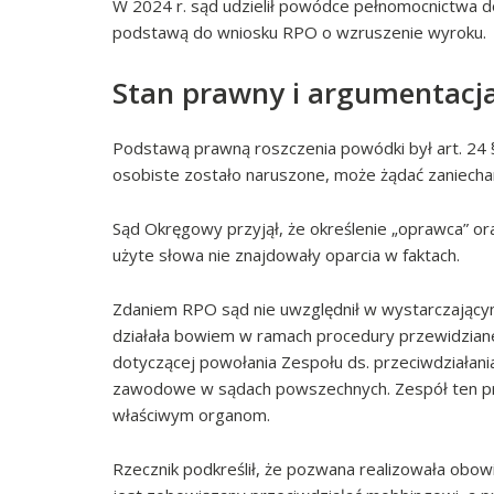
W 2024 r. sąd udzielił powódce pełnomocnictwa do
podstawą do wniosku RPO o wzruszenie wyroku.
Stan prawny i argumentacj
Podstawą prawną roszczenia powódki był art. 24 § 
osobiste zostało naruszone, może żądać zaniechani
Sąd Okręgowy przyjął, że określenie „oprawca” ora
użyte słowa nie znajdowały oparcia w faktach.
Zdaniem RPO sąd nie uwzględnił w wystarczającym
działała bowiem w ramach procedury przewidzianej
dotyczącej powołania Zespołu ds. przeciwdziałan
zawodowe w sądach powszechnych. Zespół ten pr
właściwym organom.
Rzecznik podkreślił, że pozwana realizowała obo