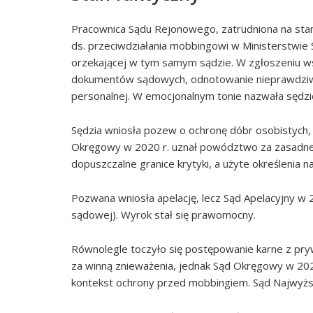
Pracownica Sądu Rejonowego, zatrudniona na sta
ds. przeciwdziałania mobbingowi w Ministerstwie 
orzekającej w tym samym sądzie. W zgłoszeniu w
dokumentów sądowych, odnotowanie nieprawdziwy
personalnej. W emocjonalnym tonie nazwała sędzi
Sędzia wniosła pozew o ochronę dóbr osobistych, 
Okręgowy w 2020 r. uznał powództwo za zasadne i
dopuszczalne granice krytyki, a użyte określenia n
Pozwana wniosła apelację, lecz Sąd Apelacyjny w 2
sądowej). Wyrok stał się prawomocny.
Równolegle toczyło się postępowanie karne z pry
za winną znieważenia, jednak Sąd Okręgowy w 2023 
kontekst ochrony przed mobbingiem. Sąd Najwyższ