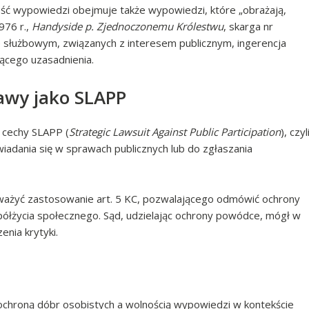
ść wypowiedzi obejmuje także wypowiedzi, które „obrażają,
976 r.,
Handyside p. Zjednoczonemu Królestwu
, skarga nr
 służbowym, związanych z interesem publicznym, ingerencja
ącego uzasadnienia.
awy jako SLAPP
 cechy SLAPP (
Strategic Lawsuit Against Public Participation
), czyl
adania się w sprawach publicznych lub do zgłaszania
ozważyć zastosowanie art. 5 KC, pozwalającego odmówić ochrony
życia społecznego. Sąd, udzielając ochrony powódce, mógł w
enia krytyki.
y ochroną dóbr osobistych a wolnością wypowiedzi w kontekście