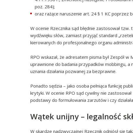
poz. 284);
oraz rażące naruszenie art. 24 § 1 KC poprzez 
W ocenie Rzecznika sąd błędnie zastosował tzw. 
wydźwięku słów, zamiast przyjąć standard „rzete
kierowanych do profesjonalnego organu administra
RPO wskazał, że adresatem pisma był Zespół w Mi
uprawnione do badania przypadków mobbingu, a nie
uznania działania pozwanej za bezprawne.
Ponadto sędzia – jako osoba pełniąca funkcję pub
krytyki. W ocenie RPO sąd cywilny nie zastosował 
podstawy do formułowania zarzutów i czy działała
Wątek unijny – legalność s
W skardze nadzwyczajnej Rzecznik odniósł się tak