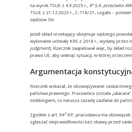
na wyrok TSUE z 4.9.2025 r.,
R” S.A. przeciwko AW 
TSUE z 21.12.2023 r., C-718/21, Legalis – potwie
sędziów SN.
Jeżeli skład orzekający obejmuje sędziego powo
wykonanie uchwały KRS z 2018 r., wydany przez ni
judgment
). Rzecznik zaapelował więc, by skład 
prawa UE, aby uniknąć sytuacji, w której orzecze
Argumentacja konstytucyjn
Rzecznik wskazał, że obowiązywanie zaskarżoneg
państwa prawnego. Pracownica została „ukarana
mobbingiem, co narusza zasadę zaufania do państ
3
Zgodnie z art. 94
KP, pracodawca ma obowiązek p
zgłaszać nieprawidłowości bez obawy przed sankc