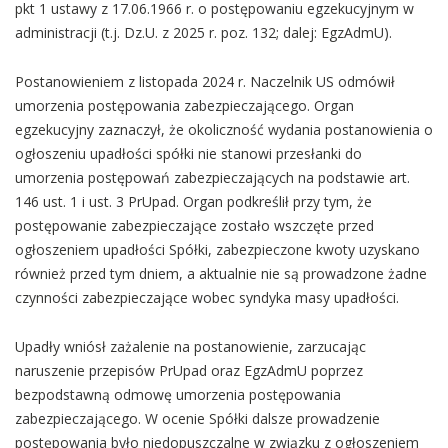
pkt 1 ustawy z 17.06.1966 r. o postępowaniu egzekucyjnym w
administracji (t.j. Dz.U. z 2025 r. poz. 132; dalej: EgzAdmU).
Postanowieniem z listopada 2024 r. Naczelnik US odmówił
umorzenia postępowania zabezpieczającego. Organ
egzekucyjny zaznaczył, że okoliczność wydania postanowienia o
ogłoszeniu upadłości spółki nie stanowi przesłanki do
umorzenia postępowań zabezpieczających na podstawie art.
146 ust. 1 i ust. 3 PrUpad. Organ podkreślił przy tym, że
postępowanie zabezpieczające zostało wszczęte przed
ogłoszeniem upadłości Spółki, zabezpieczone kwoty uzyskano
również przed tym dniem, a aktualnie nie są prowadzone żadne
czynności zabezpieczające wobec syndyka masy upadłości.
Upadły wniósł zażalenie na postanowienie, zarzucając
naruszenie przepisów PrUpad oraz EgzAdmU poprzez
bezpodstawną odmowę umorzenia postępowania
zabezpieczającego. W ocenie Spółki dalsze prowadzenie
postępowania było niedopuszczalne w związku z ogłoszeniem