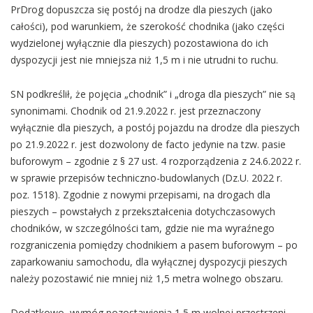
PrDrog dopuszcza się postój na drodze dla pieszych (jako
całości), pod warunkiem, że szerokość chodnika (jako części
wydzielonej wyłącznie dla pieszych) pozostawiona do ich
dyspozycji jest nie mniejsza niż 1,5 m i nie utrudni to ruchu.
SN podkreślił, że pojęcia „chodnik” i „droga dla pieszych” nie są
synonimami. Chodnik od 21.9.2022 r. jest przeznaczony
wyłącznie dla pieszych, a postój pojazdu na drodze dla pieszych
po 21.9.2022 r. jest dozwolony de facto jedynie na tzw. pasie
buforowym – zgodnie z § 27 ust. 4 rozporządzenia z 24.6.2022 r.
w sprawie przepisów techniczno-budowlanych (Dz.U. 2022 r.
poz. 1518). Zgodnie z nowymi przepisami, na drogach dla
pieszych – powstałych z przekształcenia dotychczasowych
chodników, w szczególności tam, gdzie nie ma wyraźnego
rozgraniczenia pomiędzy chodnikiem a pasem buforowym – po
zaparkowaniu samochodu, dla wyłącznej dyspozycji pieszych
należy pozostawić nie mniej niż 1,5 metra wolnego obszaru.
Dodatkowo, wymóg pozostawienia 1,5 m wolnej przestrzeni