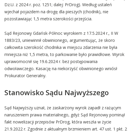
Dz.U. z 2024 r. poz. 1251; dalej: PrDrog). Według ustaleń
wjechał pojazdem na drogę dla pieszych (chodnik), nie
pozostawiając 1,5 metra szerokości przejścia.
Sąd Rejonowy Gdańsk-Północ wyrokiem z 17.5.2024 r., II W
1883/23, uniewinnił obwinionego, argumentując, że skoro
całkowita szerokość chodnika w miejscu zdarzenia nie była
mniejsza niż 1,5 metra, to parkowanie było prawidłowe. Wyrok
uprawomocnił się 19.6.2024 r. bez postępowania
odwoławczego. Kasację na niekorzyść obwinionego wniósł
Prokurator Generalny.
Stanowisko Sądu Najwyższego
Sąd Najwyższy uznał, że zaskarżony wyrok zapadł z rażącym
naruszeniem prawa materialnego, gdyż Sąd Rejonowy pominął
fakt nowelizacji przepisów PrDrog, która weszła w życie
21.9.2022 r. Zgodnie z aktualnym brzmieniem art. 47 ust. 1 pkt. 2