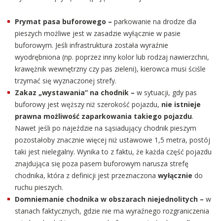
Prymat pasa buforowego –
parkowanie na drodze dla
pieszych możliwe jest w zasadzie wyłącznie w pasie
buforowym. Jeśli infrastruktura została wyraźnie
wyodrębniona (np. poprzez inny kolor lub rodzaj nawierzchni,
krawężnik wewnętrzny czy pas zieleni), kierowca musi ściśle
trzymać się wyznaczonej strefy.
Zakaz „wystawania” na chodnik –
w sytuacji, gdy pas
buforowy jest węższy niż szerokość pojazdu,
nie istnieje
prawna możliwość zaparkowania takiego pojazdu
.
Nawet jeśli po najeździe na sąsiadujący chodnik pieszym
pozostałoby znacznie więcej niż ustawowe 1,5 metra, postój
taki jest nielegalny. Wynika to z faktu, że każda część pojazdu
znajdująca się poza pasem buforowym narusza strefę
chodnika, która z definicji jest przeznaczona
wyłącznie
do
ruchu pieszych.
Domniemanie chodnika w obszarach niejednolitych –
w
stanach faktycznych, gdzie nie ma wyraźnego rozgraniczenia