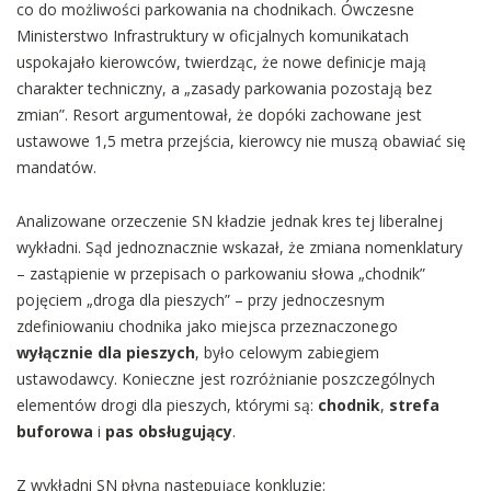
co do możliwości parkowania na chodnikach. Ówczesne
Ministerstwo Infrastruktury w oficjalnych komunikatach
uspokajało kierowców, twierdząc, że nowe definicje mają
charakter techniczny, a „zasady parkowania pozostają bez
zmian”. Resort argumentował, że dopóki zachowane jest
ustawowe 1,5 metra przejścia, kierowcy nie muszą obawiać się
mandatów.
Analizowane orzeczenie SN kładzie jednak kres tej liberalnej
wykładni. Sąd jednoznacznie wskazał, że zmiana nomenklatury
– zastąpienie w przepisach o parkowaniu słowa „chodnik”
pojęciem „droga dla pieszych” – przy jednoczesnym
zdefiniowaniu chodnika jako miejsca przeznaczonego
wyłącznie dla pieszych
, było celowym zabiegiem
ustawodawcy. Konieczne jest rozróżnianie poszczególnych
elementów drogi dla pieszych, którymi są:
chodnik
,
strefa
buforowa
i
pas obsługujący
.
Z wykładni SN płyną następujące konkluzje: