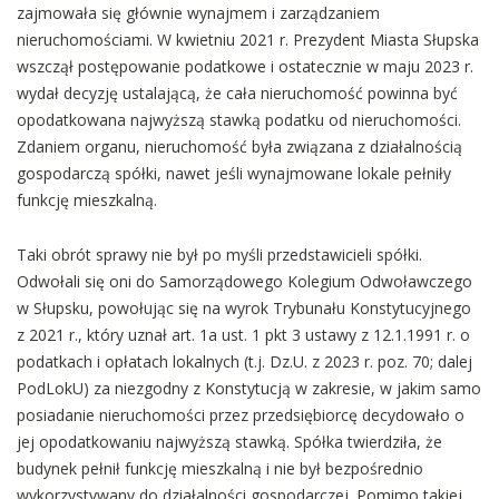
zajmowała się głównie wynajmem i zarządzaniem
nieruchomościami. W kwietniu 2021 r. Prezydent Miasta Słupska
wszczął postępowanie podatkowe i ostatecznie w maju 2023 r.
wydał decyzję ustalającą, że cała nieruchomość powinna być
opodatkowana najwyższą stawką podatku od nieruchomości.
Zdaniem organu, nieruchomość była związana z działalnością
gospodarczą spółki, nawet jeśli wynajmowane lokale pełniły
funkcję mieszkalną.
Taki obrót sprawy nie był po myśli przedstawicieli spółki.
Odwołali się oni do Samorządowego Kolegium Odwoławczego
w Słupsku, powołując się na wyrok Trybunału Konstytucyjnego
z 2021 r., który uznał art. 1a ust. 1 pkt 3 ustawy z 12.1.1991 r. o
podatkach i opłatach lokalnych (t.j. Dz.U. z 2023 r. poz. 70; dalej
PodLokU) za niezgodny z Konstytucją w zakresie, w jakim samo
posiadanie nieruchomości przez przedsiębiorcę decydowało o
jej opodatkowaniu najwyższą stawką. Spółka twierdziła, że
budynek pełnił funkcję mieszkalną i nie był bezpośrednio
wykorzystywany do działalności gospodarczej. Pomimo takiej