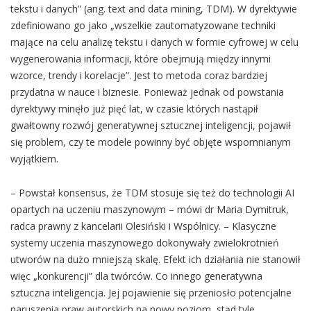
tekstu i danych” (ang. text and data mining, TDM). W dyrektywie
zdefiniowano go jako „wszelkie zautomatyzowane techniki
mające na celu analizę tekstu i danych w formie cyfrowej w celu
wygenerowania informacji, które obejmują między innymi
wzorce, trendy i korelacje”. Jest to metoda coraz bardziej
przydatna w nauce i biznesie. Ponieważ jednak od powstania
dyrektywy minęło już pięć lat, w czasie których nastąpił
gwałtowny rozwój generatywnej sztucznej inteligencji, pojawił
się problem, czy te modele powinny być objęte wspomnianym
wyjątkiem.
– Powstał konsensus, że TDM stosuje się też do technologii AI
opartych na uczeniu maszynowym – mówi dr Maria Dymitruk,
radca prawny z kancelarii Olesiński i Wspólnicy. – Klasyczne
systemy uczenia maszynowego dokonywały zwielokrotnień
utworów na dużo mniejszą skalę. Efekt ich działania nie stanowił
więc „konkurencji” dla twórców. Co innego generatywna
sztuczna inteligencja. Jej pojawienie się przeniosło potencjalne
naruszenia praw autorskich na nowy poziom, stąd tyle