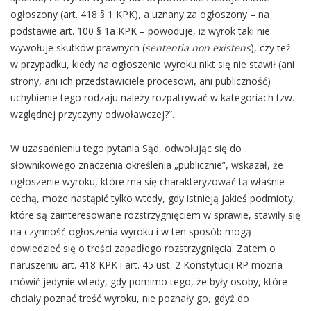
ogłoszony (art. 418 § 1 KPK), a uznany za ogłoszony – na
podstawie art. 100 § 1a KPK – powoduje, iż wyrok taki nie
wywołuje skutków prawnych (
sententia non existens
), czy też
w przypadku, kiedy na ogłoszenie wyroku nikt się nie stawił (ani
strony, ani ich przedstawiciele procesowi, ani publiczność)
uchybienie tego rodzaju należy rozpatrywać w kategoriach tzw.
względnej przyczyny odwoławczej?”.
W uzasadnieniu tego pytania Sąd, odwołując się do
słownikowego znaczenia określenia „publicznie”, wskazał, że
ogłoszenie wyroku, które ma się charakteryzować tą właśnie
cechą, może nastąpić tylko wtedy, gdy istnieją jakieś podmioty,
które są zainteresowane rozstrzygnięciem w sprawie, stawiły się
na czynność ogłoszenia wyroku i w ten sposób mogą
dowiedzieć się o treści zapadłego rozstrzygnięcia. Zatem o
naruszeniu art. 418 KPK i art. 45 ust. 2 Konstytucji RP można
mówić jedynie wtedy, gdy pomimo tego, że były osoby, które
chciały poznać treść wyroku, nie poznały go, gdyż do