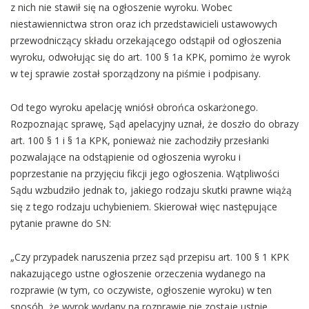
z nich nie stawił się na ogłoszenie wyroku. Wobec
niestawiennictwa stron oraz ich przedstawicieli ustawowych
przewodniczący składu orzekającego odstąpił od ogłoszenia
wyroku, odwołując się do art. 100 § 1a KPK, pomimo że wyrok
w tej sprawie został sporządzony na piśmie i podpisany.
Od tego wyroku apelację wniósł obrońca oskarżonego.
Rozpoznając sprawę, Sąd apelacyjny uznał, że doszło do obrazy
art. 100 § 1 i § 1a KPK, ponieważ nie zachodziły przesłanki
pozwalające na odstąpienie od ogłoszenia wyroku i
poprzestanie na przyjęciu fikcji jego ogłoszenia. Wątpliwości
Sądu wzbudziło jednak to, jakiego rodzaju skutki prawne wiążą
się z tego rodzaju uchybieniem. Skierował więc następujące
pytanie prawne do SN:
„Czy przypadek naruszenia przez sąd przepisu art. 100 § 1 KPK
nakazującego ustne ogłoszenie orzeczenia wydanego na
rozprawie (w tym, co oczywiste, ogłoszenie wyroku) w ten
sposób, że wyrok wydany na rozprawie nie zostaje ustnie