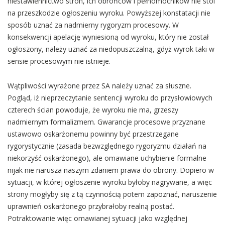
niestawiennictwo stron, ich obrońców i pełnomocników nie stoi
na przeszkodzie ogłoszeniu wyroku. Powyższej konstatacji nie
sposób uznać za nadmierny rygoryzm procesowy. W
konsekwencji apelację wyniesioną od wyroku, który nie został
ogłoszony, należy uznać za niedopuszczalną, gdyż wyrok taki w
sensie procesowym nie istnieje.
Wątpliwości wyrażone przez SA należy uznać za słuszne.
Pogląd, iż nieprzeczytanie sentencji wyroku do przysłowiowych
czterech ścian powoduje, że wyroku nie ma, grzeszy
nadmiernym formalizmem. Gwarancje procesowe przyznane
ustawowo oskarżonemu powinny być przestrzegane
rygorystycznie (zasada bezwzględnego rygoryzmu działań na
niekorzyść oskarżonego), ale omawiane uchybienie formalne
nijak nie narusza naszym zdaniem prawa do obrony. Dopiero w
sytuacji, w której ogłoszenie wyroku byłoby nagrywane, a więc
strony mogłyby się z tą czynnością potem zapoznać, naruszenie
uprawnień oskarżonego przybrałoby realną postać.
Potraktowanie więc omawianej sytuacji jako względnej