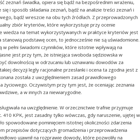
ść zeznań świadka, opiera się bądź na bezpośrednim wrażeniu,
ię i sposób składania zeznań, bądź na analizie treści zeznań i
owego, bądź wreszcie na obu tych źródłach. Z przeprowadzonych
ualny zbiór kryteriów, które wykorzystuje przy ocenie
że wiedza na temat wykorzystywanych w praktyce kryteriów jest
a stanowią podstawę ocen, to jednocześnie nie są uświadomione.
 w pełni świadomi czynników, które istotnie wpływają na
asne jest przy tym, że istniejąca swoboda sędziowska w
być dowolnością w odrzucaniu lub uznawaniu dowodów za
iej decyzji legły racjonalne przesłanki i ocena ta zgodna jest z
konana została z uwzględnieniem zasad prawidłowego
 życiowego. Oczywistym przy tym jest, że oceniając zeznania
wdziwe, a w innych za niewiarygodne.
asługiwała na uwzględnienie. W orzecznictwie trafnie przyjmuje
rt. 410 KPK, jest zasadny tylko wówczas, gdy naruszenie, ujętej w
o spowodowane pominięciem istotnej okoliczności zdarzenia
niem przepisów dotyczących gromadzenia i przeprowadzenia
widłowo ujawnił na rozprawie dowody, które pozwoliły na