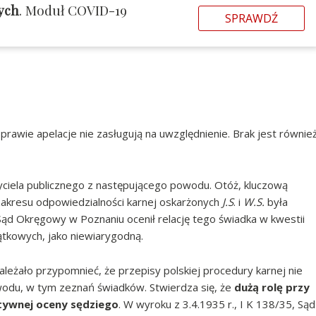
ych
. Moduł COVID-19
SPRAWDŹ
rawie apelacje nie zasługują na uwzględnienie. Brak jest równie
życiela publicznego z następującego powodu. Otóż, kluczową
zakresu odpowiedzialności karnej oskarżonych
J.S
. i
W.S.
była
ąd Okręgowy w Poznaniu ocenił relację tego świadka w kwestii
tkowych, jako niewiarygodną.
ależało przypomnieć, że przepisy polskiej procedury karnej nie
wodu, w tym zeznań świadków. Stwierdza się, że
dużą rolę przy
ywnej oceny sędziego
. W wyroku z 3.4.1935 r., I K 138/35, Sąd