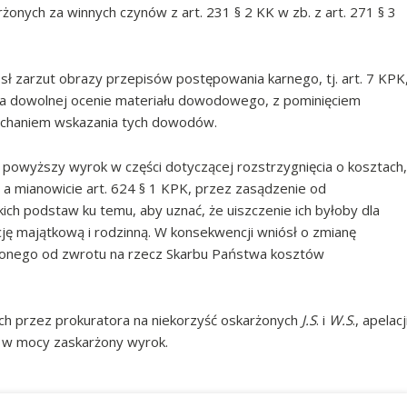
onych za winnych czynów z art. 231 § 2 KK w zb. z art. 271 § 3
sł zarzut obrazy przepisów postępowania karnego, tj. art. 7 KPK
 na dowolnej ocenie materiału dowodowego, z pominięciem
iechaniem wskazania tych dowodów.
 powyższy wyrok w części dotyczącej rozstrzygnięcia o kosztach,
a mianowicie art. 624 § 1 KPK, przez zasądzenie od
h podstaw ku temu, aby uznać, że uiszczenie ich byłoby dla
cję majątkową i rodzinną. W konsekwencji wniósł o zmianę
żonego od zwrotu na rzecz Skarbu Państwa kosztów
ych przez prokuratora na niekorzyść oskarżonych
J.S
. i
W.S
., apelacj
ł w mocy zaskarżony wyrok.