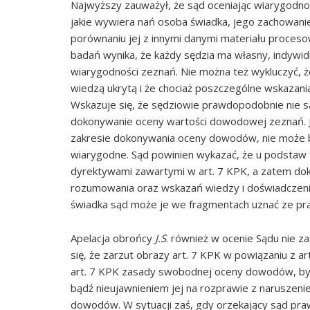
Najwyższy zauważył, że sąd oceniając wiarygodno
jakie wywiera nań osoba świadka, jego zachowanie s
porównaniu jej z innymi danymi materiału proces
badań wynika, że każdy sędzia ma własny, indywid
wiarygodności zeznań. Nie można też wykluczyć, 
wiedzą ukrytą i że chociaż poszczególne wskazani
Wskazuje się, że sędziowie prawdopodobnie nie są
dokonywanie oceny wartości dowodowej zeznań. J
zakresie dokonywania oceny dowodów, nie może 
wiarygodne. Sąd powinien wykazać, że u podstaw tak
dyrektywami zawartymi w art. 7 KPK, a zatem do
rozumowania oraz wskazań wiedzy i doświadczenia
świadka sąd może je we fragmentach uznać ze pra
Apelacja obrońcy
J.S
. również w ocenie Sądu nie z
się, że zarzut obrazy art. 7 KPK w powiązaniu z a
art. 7 KPK zasady swobodnej oceny dowodów, był
bądź nieujawnieniem jej na rozprawie z narusze
dowodów. W sytuacji zaś, gdy orzekający sąd pra