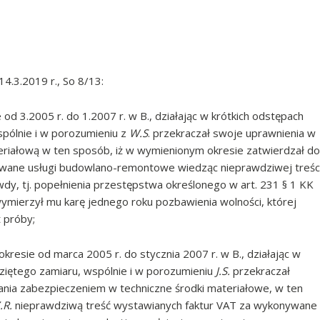
.3.2019 r., So 8/13:
od 3.2005 r. do 1.2007 r. w B., działając w krótkich odstępach
pólnie i w porozumieniu z
W.S
. przekraczał swoje uprawnienia w
eriałową w ten sposób, iż w wymienionym okresie zatwierdzał do
ane usługi budowlano-remontowe wiedząc nieprawdziwej treśc
dy, tj. popełnienia przestępstwa określonego w art. 231 § 1 KK
o wymierzył mu karę jednego roku pozbawienia wolności, której
 próby;
kresie od marca 2005 r. do stycznia 2007 r. w B., działając w
ziętego zamiaru, wspólnie i w porozumieniu
J.S.
przekraczał
ania zabezpieczeniem w techniczne środki materiałowe, w ten
.R.
nieprawdziwą treść wystawianych faktur VAT za wykonywane