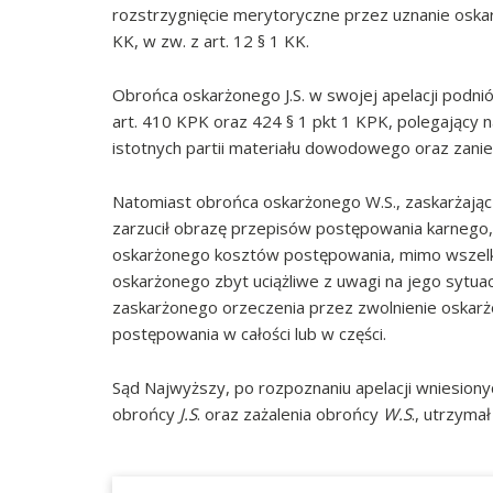
rozstrzygnięcie merytoryczne przez uznanie oskarż
KK, w zw. z art. 12 § 1 KK.
Obrońca oskarżonego J.S. w swojej apelacji podnió
art. 410 KPK oraz 424 § 1 pkt 1 KPK, polegający
istotnych partii materiału dowodowego oraz zan
Natomiast obrońca oskarżonego W.S., zaskarżając
zarzucił obrazę przepisów postępowania karnego, 
oskarżonego kosztów postępowania, mimo wszelkic
oskarżonego zbyt uciążliwe z uwagi na jego sytua
zaskarżonego orzeczenia przez zwolnienie oskar
postępowania w całości lub w części.
Sąd Najwyższy, po rozpoznaniu apelacji wniesion
obrońcy
J.S
. oraz zażalenia obrońcy
W.S
., utrzyma