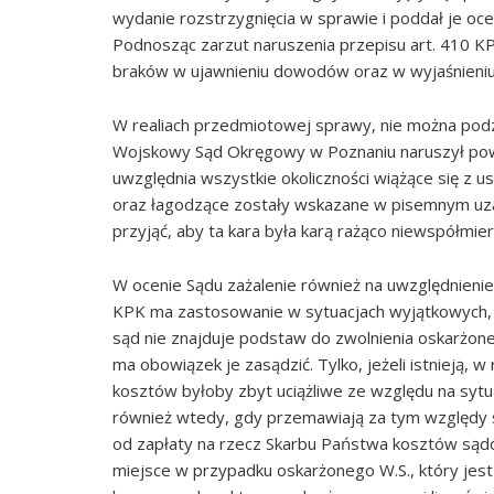
wydanie rozstrzygnięcia w sprawie i poddał je oce
Podnosząc zarzut naruszenia przepisu art. 410 K
braków w ujawnieniu dowodów oraz w wyjaśnieniu 
W realiach przedmiotowej sprawy, nie można podzi
Wojskowy Sąd Okręgowy w Poznaniu naruszył po
uwzględnia wszystkie okoliczności wiążące się z 
oraz łagodzące zostały wskazane w pisemnym uza
przyjąć, aby ta kara była karą rażąco niewspółmie
W ocenie Sądu zażalenie również na uwzględnienie 
KPK ma zastosowanie w sytuacjach wyjątkowych, g
sąd nie znajduje podstaw do zwolnienia oskarżo
ma obowiązek je zasądzić. Tylko, jeżeli istnieją, 
kosztów byłoby zbyt uciążliwe ze względu na sytu
również wtedy, gdy przemawiają za tym względy sł
od zapłaty na rzecz Skarbu Państwa kosztów sądo
miejsce w przypadku oskarżonego W.S., który je