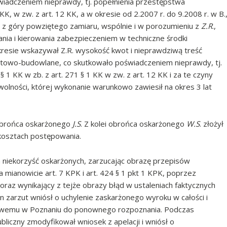
iadczeniem nieprawdy, tj. popełnienia przestępstwa
KK, w zw. z art. 12 KK, a w okresie od 2.2007 r. do 9.2008 r. w B.
u z góry powziętego zamiaru, wspólnie i w porozumieniu z
Z.R
.,
nia i kierowania zabezpieczeniem w techniczne środki
resie wskazywał Z.R. wysokość kwot i nieprawdziwą treść
towo-budowlane, co skutkowało poświadczeniem nieprawdy, tj.
1 KK w zb. z art. 271 § 1 KK w zw. z art. 12 KK i za te czyny
 wolności, której wykonanie warunkowo zawiesił na okres 3 lat
 obrońca oskarżonego
J.S
. Z kolei obrońca oskarżonego
W.S
. złożył
 kosztach postępowania.
a niekorzyść oskarżonych, zarzucając obrazę przepisów
mianowicie art. 7 KPK i art. 424 § 1 pkt 1 KPK, poprzez
az wynikający z tejże obrazy błąd w ustaleniach faktycznych
 zarzut wniósł o uchylenie zaskarżonego wyroku w całości i
wemu w Poznaniu do ponownego rozpoznania. Podczas
bliczny zmodyfikował wniosek z apelacji i wniósł o