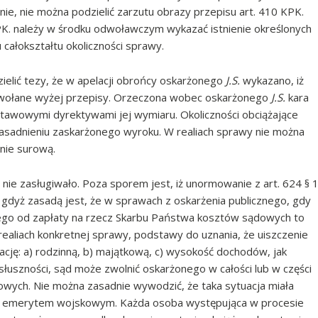
nie, nie można podzielić zarzutu obrazy przepisu art. 410 KPK.
PK. należy w środku odwoławczym wykazać istnienie określonych
całokształtu okoliczności sprawy.
elić tezy, że w apelacji obrońcy oskarżonego
J.S.
wykazano, iż
wołane wyżej przepisy. Orzeczona wobec oskarżonego
J.S.
kara
ustawowymi dyrektywami jej wymiaru. Okoliczności obciążające
sadnieniu zaskarżonego wyroku. W realiach sprawy nie można
rnie surową.
nie zasługiwało. Poza sporem jest, iż unormowanie z art. 624 § 
dyż zasadą jest, że w sprawach z oskarżenia publicznego, gdy
nego od zapłaty na rzecz Skarbu Państwa kosztów sądowych to
w realiach konkretnej sprawy, podstawy do uznania, że uiszczenie
ację: a) rodzinną, b) majątkową, c) wysokość dochodów, jak
uszności, sąd może zwolnić oskarżonego w całości lub w części
wych. Nie można zasadnie wywodzić, że taka sytuacja miała
st emerytem wojskowym. Każda osoba występująca w procesie