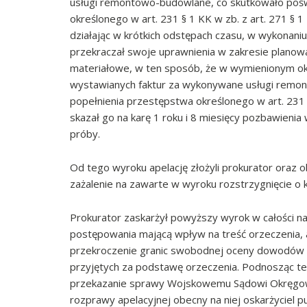
usługi remontowo-budowlane, co skutkowało pośw
określonego w art. 231 § 1 KK w zb. z art. 271 § 1 
działając w krótkich odstępach czasu, w wykonani
przekraczał swoje uprawnienia w zakresie planowa
materiałowe, w ten sposób, że w wymienionym ok
wystawianych faktur za wykonywane usługi remon
popełnienia przestępstwa określonego w art. 231 § 
skazał go na karę 1 roku i 8 miesięcy pozbawienia
próby.
Od tego wyroku apelację złożyli prokurator oraz
zażalenie na zawarte w wyroku rozstrzygnięcie o
Prokurator zaskarżył powyższy wyrok w całości n
postępowania mającą wpływ na treść orzeczenia, a 
przekroczenie granic swobodnej oceny dowodów or
przyjętych za podstawę orzeczenia. Podnosząc ten
przekazanie sprawy Wojskowemu Sądowi Okręgo
rozprawy apelacyjnej obecny na niej oskarżyciel pu