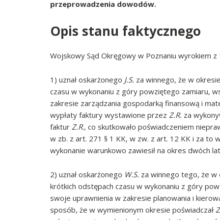
przeprowadzenia dowodów.
Opis stanu faktycznego
Wojskowy Sąd Okręgowy w Poznaniu wyrokiem z 14
1) uznał oskarżonego
J.S.
za winnego, że w okresie 
czasu w wykonaniu z góry powziętego zamiaru, ws
zakresie zarządzania gospodarką finansową i mat
wypłaty faktury wystawione przez
Z.R.
za wykonyw
faktur
Z.R
., co skutkowało poświadczeniem niepraw
w zb. z art. 271 § 1 KK, w zw. z art. 12 KK i za t
wykonanie warunkowo zawiesił na okres dwóch lat
2) uznał oskarżonego
W.S.
za winnego tego, że w o
krótkich odstępach czasu w wykonaniu z góry pow
swoje uprawnienia w zakresie planowania i kierow
sposób, że w wymienionym okresie poświadczał
Z