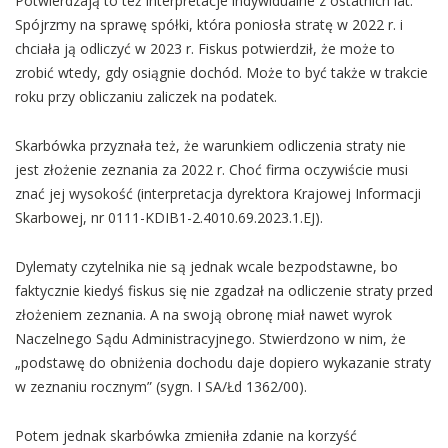
Potwierdzają to też interpretacje indywidualne z ostatnich lat.
Spójrzmy na sprawę spółki, która poniosła stratę w 2022 r. i
chciała ją odliczyć w 2023 r. Fiskus potwierdził, że może to
zrobić wtedy, gdy osiągnie dochód. Może to być także w trakcie
roku przy obliczaniu zaliczek na podatek.
Skarbówka przyznała też, że warunkiem odliczenia straty nie
jest złożenie zeznania za 2022 r. Choć firma oczywiście musi
znać jej wysokość (interpretacja dyrektora Krajowej Informacji
Skarbowej, nr 0111-KDIB1-2.4010.69.2023.1.EJ).
Dylematy czytelnika nie są jednak wcale bezpodstawne, bo
faktycznie kiedyś fiskus się nie zgadzał na odliczenie straty przed
złożeniem zeznania. A na swoją obronę miał nawet wyrok
Naczelnego Sądu Administracyjnego. Stwierdzono w nim, że
„podstawę do obniżenia dochodu daje dopiero wykazanie straty
w zeznaniu rocznym” (sygn. I SA/Łd 1362/00).
Potem jednak skarbówka zmieniła zdanie na korzyść