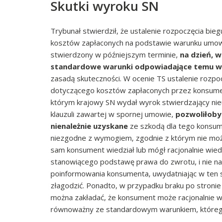
Skutki wyroku SN
Trybunał stwierdził, że ustalenie rozpoczęcia bi
kosztów zapłaconych na podstawie warunku umown
stwierdzony w późniejszym terminie,
na dzień, 
standardowe warunki odpowiadające temu
zasadą skuteczności. W ocenie TS ustalenie rozpo
dotyczącego kosztów zapłaconych przez konsume
którym krajowy SN wydał wyrok stwierdzający n
klauzuli zawartej w spornej umowie,
pozwoliłoby
nienależnie uzyskane
ze szkodą dla tego konsum
niezgodne z wymogiem, zgodnie z którym nie możn
sam konsument wiedział lub mógł racjonalnie wie
stanowiącego podstawę prawa do zwrotu, i nie nak
poinformowania konsumenta, uwydatniając w ten
złagodzić. Ponadto, w przypadku braku po stroni
można zakładać, że konsument może racjonalnie w
równoważny ze standardowym warunkiem, którego 