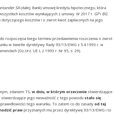
antander SA
(dalej: Bank) umowę kredytu hipotecznego, która
 wszystkich kosztów wynikających z umowy. W 2017 r.
GP
i
BG
ku dotyczącego kosztów i o zwrot kwot zapłaconych na jego
 do rozpoczęcia biegu terminu przedawnienia roszczenia o zwrot
unku w świetle dyrektywy Rady 93/13/EWG z 5.4.1993 r. w
nckich (Dz.Urz. UE L z 1993 r. Nr 95, s. 29).
a
ównym, zdaniem TS,
w dniu, w którym orzeczenie
stwierdzające
 stwierdzające jego nieważność z tego powodu
stało się
eprawidłowości tego warunku. To zatem co do zasady
od tej
chodzić praw
przyznanych mu przez dyrektywę 93/13/EWG i to