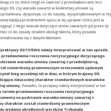
ju co te, które mógł on zawrzeć z przedsiębiorcami, lecz
jowego SN, czy warunki zawarte w konkretnej umowie są
tucja bankowa, dysponuje, co do zasady, wyspecjalizowanym w tej
mowę będącą przedmiotem sporu w tej sprawie i która jest w
yciągnąć z niego wnioski dotyczące umów zawartych już przez tę
nież co do zasady działem obsługi klienta, który posiada
ontaktowania się z danymi klientami.
t. 1 dyrektywy 93/13/EWG należy interpretować w ten sposób,
in przedawnienia roszczenia restytucyjnego dotyczącego
odstawie warunku umowy zawartej z przedsiębiorcą,
został stwierdzony prawomocnym orzeczeniem sądowym
ynał bieg wcześniej niż w dniu, w którym krajowy SN
rdzające nieuczciwy charakter standardowych warunków
tej umowy.
Ponadto, te przepisy należy interpretować w ten
y termin przedawnienia roszczenia restytucyjnego
sumenta na podstawie warunku umowy zawartej z
iwy charakter został stwierdzony prawomocnym
niu wydania określonych wyroków Trybunału