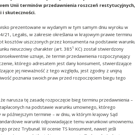
wem Unii terminów przedawnienia roszczeń restytucyjnych,
 i skuteczności.
anowisko prezentowane w wydanym w tym samym dniu wyroku w
84/21, Legalis, w zakresie określania w krajowym prawie terminu
wrot kosztów uiszczonych przez konsumenta na podstawie warunk
1
nku nieuczciwy charakter (art. 385
KC) został stwierdzony
sekwentnie uznaje, że termin przedawnienia rozpoczynający
czenie, którego adresatem jest dany konsument, stwierdzające
ające jej nieważność z tego względu, jest zgodny z unijną
iwość poznania swoich praw przed rozpoczęciem biegu tego
 że narusza tę zasadę rozpoczęcie bieg terminu przedawnienia –
 zapłaconych na podstawie warunku umownego, którego
y w późniejszym terminie – w dniu, w którym krajowy Sąd
standardowe warunki odpowiadające temu warunkowi umownemu.
ego przez Trybunał. W ocenie TS konsument, nawet jeśli