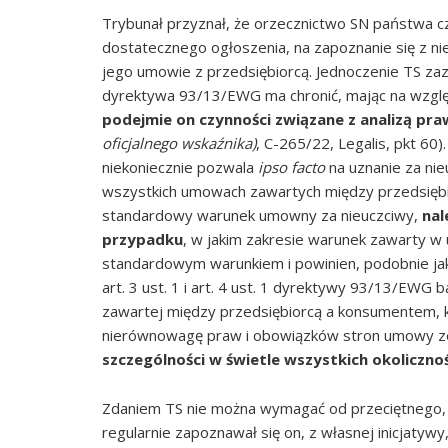
Trybunał przyznał, że orzecznictwo SN państwa 
dostatecznego ogłoszenia, na zapoznanie się z
jego umowie z przedsiębiorcą. Jednoczenie TS za
dyrektywa 93/13/EWG ma chronić, mając na względ
podejmie on czynności związane z analizą pr
oficjalnego wskaźnika)
, C-265/22, Legalis, pkt 60)
niekoniecznie pozwala
ipso facto
na uznanie za ni
wszystkich umowach zawartych między przedsiębi
standardowy warunek umowny za nieuczciwy,
nal
przypadku
, w jakim zakresie warunek zawarty w
standardowym warunkiem i powinien, podobnie jak
art. 3 ust. 1 i art. 4 ust. 1 dyrektywy 93/13/EW
zawartej między przedsiębiorcą a konsumentem, 
nierównowagę praw i obowiązków stron umowy z
szczególności w świetle wszystkich okoliczn
Zdaniem TS nie można wymagać od przeciętnego, d
regularnie zapoznawał się on, z własnej inicjaty