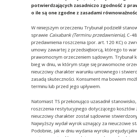
potwierdzających zasadniczo zgodność z pra
o ile są one zgodne z zasadami równoważności
W niniejszym orzeczeniu Trybunał podzielił st
sprawie
Caixabank (Terminu przedawnienia)
, C-4
przedawnienia roszczenia (por. art. 120 KC) o z
umowy zawartej z przedsiębiorcą, którego to waru
prawomocnym orzeczeniem sądowym. Trybunał kon
bieg w dniu, w którym staje się prawomocne orze
nieuczciwy charakter warunku umownego i stwierdz
zasadą skuteczności. Konsument ma bowiem możl
terminu lub przed jego upływem.
Natomiast TS przekonująco uzasadnił stanowisko,
roszczenia restytucyjnego dotyczącego kosztów
nieuczciwy charakter został sądownie stwierdzon
Najwyższy wydał wyrok uznający za nieuczciwe 
Podobnie, jak w dniu wydania wyroku prejudycjaln