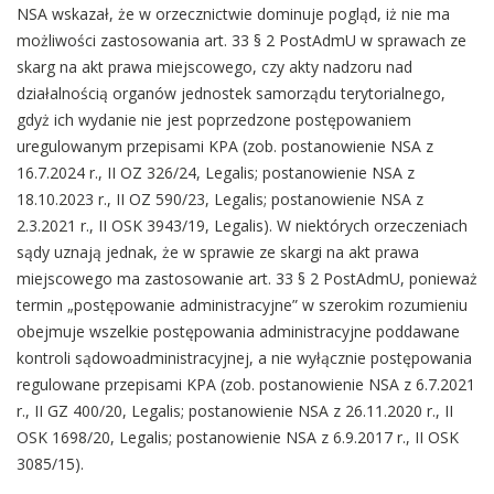
NSA wskazał, że w orzecznictwie dominuje pogląd, iż nie ma
możliwości zastosowania art. 33 § 2 PostAdmU w sprawach ze
skarg na akt prawa miejscowego, czy akty nadzoru nad
działalnością organów jednostek samorządu terytorialnego,
gdyż ich wydanie nie jest poprzedzone postępowaniem
uregulowanym przepisami KPA (zob. postanowienie NSA z
16.7.2024 r., II OZ 326/24, Legalis; postanowienie NSA z
18.10.2023 r., II OZ 590/23, Legalis; postanowienie NSA z
2.3.2021 r., II OSK 3943/19, Legalis). W niektórych orzeczeniach
sądy uznają jednak, że w sprawie ze skargi na akt prawa
miejscowego ma zastosowanie art. 33 § 2 PostAdmU, ponieważ
termin „postępowanie administracyjne” w szerokim rozumieniu
obejmuje wszelkie postępowania administracyjne poddawane
kontroli sądowoadministracyjnej, a nie wyłącznie postępowania
regulowane przepisami KPA (zob. postanowienie NSA z 6.7.2021
r., II GZ 400/20, Legalis; postanowienie NSA z 26.11.2020 r., II
OSK 1698/20, Legalis; postanowienie NSA z 6.9.2017 r., II OSK
3085/15).