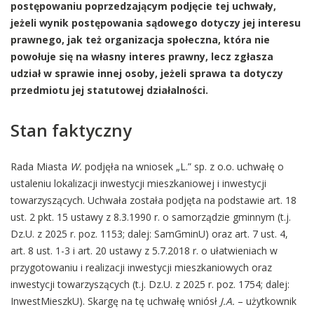
postępowaniu poprzedzającym podjęcie tej uchwały,
jeżeli wynik postępowania sądowego dotyczy jej interesu
prawnego, jak też organizacja społeczna, która nie
powołuje się na własny interes prawny, lecz zgłasza
udział w sprawie innej osoby, jeżeli sprawa ta dotyczy
przedmiotu jej statutowej działalności.
Stan faktyczny
Rada Miasta
W.
podjęła na wniosek „L.” sp. z o.o. uchwałę o
ustaleniu lokalizacji inwestycji mieszkaniowej i inwestycji
towarzyszących. Uchwała została podjęta na podstawie art. 18
ust. 2 pkt. 15 ustawy z 8.3.1990 r. o samorządzie gminnym (t.j.
Dz.U. z 2025 r. poz. 1153; dalej: SamGminU) oraz art. 7 ust. 4,
art. 8 ust. 1-3 i art. 20 ustawy z 5.7.2018 r. o ułatwieniach w
przygotowaniu i realizacji inwestycji mieszkaniowych oraz
inwestycji towarzyszących (t.j. Dz.U. z 2025 r. poz. 1754; dalej:
InwestMieszkU). Skargę na tę uchwałę wniósł
J.A.
– użytkownik