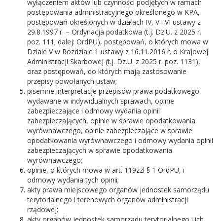
wyłączeniem aktów lub czynności podjętych w ramach
postępowania administracyjnego określonego w KPA,
postępowań określonych w działach IV, V i VI ustawy z
29.8.1997 r. – Ordynacja podatkowa (t.j. Dz.U. z 2025 r.
poz. 111; dalej: OrdPU), postępowań, o których mowa w
Dziale V w Rozdziale 1 ustawy z 16.11.2016 r. o Krajowej
Administracji Skarbowej (t.j. Dz.U. z 2025 r. poz. 1131),
oraz postępowań, do których mają zastosowanie
przepisy powołanych ustaw;
pisemne interpretacje przepisów prawa podatkowego
wydawane w indywidualnych sprawach, opinie
zabezpieczające i odmowy wydania opinii
zabezpieczających, opinie w sprawie opodatkowania
wyrównawczego, opinie zabezpieczające w sprawie
opodatkowania wyrównawczego i odmowy wydania opinii
zabezpieczających w sprawie opodatkowania
wyrównawczego;
opinie, o których mowa w art. 119zzl § 1 OrdPU, i
odmowy wydania tych opinii;
akty prawa miejscowego organów jednostek samorządu
terytorialnego i terenowych organów administracji
rządowej;
akty organów jednostek samorządu terytorialnego i ich