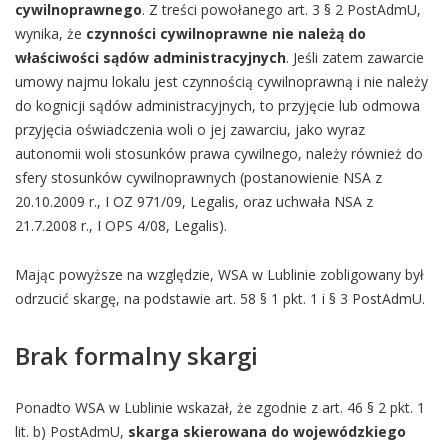
cywilnoprawnego
. Z treści powołanego art. 3 § 2 PostAdmU,
wynika, że
czynności cywilnoprawne nie należą do
właściwości sądów administracyjnych
. Jeśli zatem zawarcie
umowy najmu lokalu jest czynnością cywilnoprawną i nie należy
do kognicji sądów administracyjnych, to przyjęcie lub odmowa
przyjęcia oświadczenia woli o jej zawarciu, jako wyraz
autonomii woli stosunków prawa cywilnego, należy również do
sfery stosunków cywilnoprawnych (postanowienie NSA z
20.10.2009 r., I OZ 971/09, Legalis, oraz uchwała NSA z
21.7.2008 r., I OPS 4/08, Legalis).
Mając powyższe na względzie, WSA w Lublinie zobligowany był
odrzucić skargę, na podstawie art. 58 § 1 pkt. 1 i § 3 PostAdmU.
Brak formalny skargi
Ponadto WSA w Lublinie wskazał, że zgodnie z art. 46 § 2 pkt. 1
lit. b) PostAdmU,
skarga skierowana do wojewódzkiego