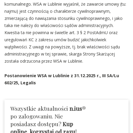
komunalnego. WSA w Lublinie wyjaśnił, że zawarcie umowy (tu:
najmu) jest czynnością o charakterze cywilnoprawnym,
zmierzającą do nawiązania stosunku cywilnoprawnego, i jako
taka nie należy do właściwości sądów administracyjnych.
Kwestia ta nie powinna w świetle art. 3 § 2 PostAdmU oraz
uregulowań KC z zakresu umów budzić jakichkolwiek
wątpliwości. Z uwagi na powyższe, tj. brak właściwości sądu
administracyjnego w tej sprawie, skarga Strony Skarżącej
została odrzucona przez WSA w Lublinie.
Postanowienie WSA w Lublinie z 31.12.2025 r.,
III SA/Lu
602/25
, Legalis
Wszystkie aktualności
n.ius
®
po zalogowaniu. Nie
posiadasz dostępu?
Kup
online, korzystaj od razu
!