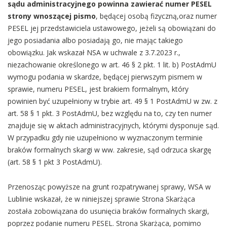
sądu administracyjnego powinna zawierać numer PESEL
strony wnoszącej pismo
, będącej osobą fizyczną,oraz numer
PESEL jej przedstawiciela ustawowego, jeżeli są obowiązani do
jego posiadania albo posiadają go, nie mając takiego
obowiązku. Jak wskazał NSA w uchwale z 3.7.2023 r.,
niezachowanie określonego w art. 46 § 2 pkt. 1 lit. b) PostAdmU
wymogu podania w skardze, będącej pierwszym pismem w
sprawie, numeru PESEL, jest brakiem formalnym, który
powinien być uzupełniony w trybie art. 49 § 1 PostAdmU w zw. z
art. 58 § 1 pkt. 3 PostAdmU, bez względu na to, czy ten numer
znajduje się w aktach administracyjnych, którymi dysponuje sąd.
W przypadku gdy nie uzupełniono w wyznaczonym terminie
braków formalnych skargi w ww. zakresie, sąd odrzuca skargę
(art. 58 § 1 pkt 3 PostAdmU).
Przenosząc powyższe na grunt rozpatrywanej sprawy, WSA w
Lublinie wskazał, że w niniejszej sprawie Strona Skarżąca
została zobowiązana do usunięcia braków formalnych skargi,
poprzez podanie numeru PESEL. Strona Skarżąca, pomimo