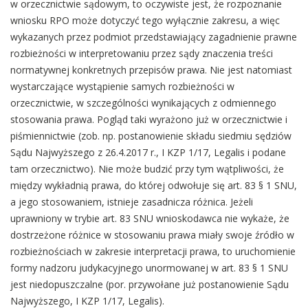
w orzecznictwie sądowym, to oczywiste jest, że rozpoznanie
wniosku RPO może dotyczyć tego wyłącznie zakresu, a więc
wykazanych przez podmiot przedstawiający zagadnienie prawne
rozbieżności w interpretowaniu przez sądy znaczenia treści
normatywnej konkretnych przepisów prawa. Nie jest natomiast
wystarczające wystąpienie samych rozbieżności w
orzecznictwie, w szczególności wynikających z odmiennego
stosowania prawa. Pogląd taki wyrażono już w orzecznictwie i
piśmiennictwie (zob. np. postanowienie składu siedmiu sędziów
Sądu Najwyższego z 26.4.2017 r., I KZP 1/17, Legalis i podane
tam orzecznictwo). Nie może budzić przy tym wątpliwości, że
między wykładnią prawa, do której odwołuje się art. 83 § 1 SNU,
a jego stosowaniem, istnieje zasadnicza różnica. Jeżeli
uprawniony w trybie art. 83 SNU wnioskodawca nie wykaże, że
dostrzeżone różnice w stosowaniu prawa miały swoje źródło w
rozbieżnościach w zakresie interpretacji prawa, to uruchomienie
formy nadzoru judykacyjnego unormowanej w art. 83 § 1 SNU
jest niedopuszczalne (por. przywołane już postanowienie Sądu
Najwyższego, I KZP 1/17, Legalis).