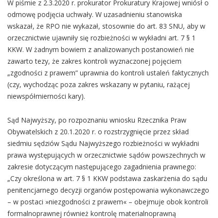
W piśmie z 2.3.2020 r. prokurator Prokuratury Krajowej wniósł o
odmowę podjęcia uchwały. W uzasadnieniu stanowiska
wskazał, że RPO nie wykazał, stosownie do art. 83 SNU, aby w
orzecznictwie ujawniły się rozbieżności w wykładni art. 7 § 1
KKW. W żadnym bowiem z analizowanych postanowień nie
zawarto tezy, że zakres kontroli wyznaczonej pojęciem
„zgodności z prawem” uprawnia do kontroli ustaleń faktycznych
(czy, wychodząc poza zakres wskazany w pytaniu, rażącej
niewspółmierności kary).
Sąd Najwyższy, po rozpoznaniu wniosku Rzecznika Praw
Obywatelskich z 20.1.2020 r. o rozstrzygnięcie przez skład
siedmiu sędziów Sądu Najwyższego rozbieżności w wykładni
prawa występujących w orzecznictwie sądów powszechnych w
zakresie dotyczącym następującego zagadnienia prawnego:
„Czy określona w art. 7 § 1 KKW podstawa zaskarżenia do sądu
penitencjarnego decyzji organów postępowania wykonawczego
– w postaci »niezgodności z prawem« – obejmuje obok kontroli
formalnoprawnej również kontrolę materialnoprawną