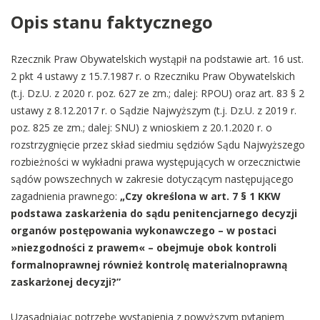
Opis stanu faktycznego
Rzecznik Praw Obywatelskich wystąpił na podstawie art. 16 ust.
2 pkt 4 ustawy z 15.7.1987 r. o Rzeczniku Praw Obywatelskich
(t.j. Dz.U. z 2020 r. poz. 627 ze zm.; dalej: RPOU) oraz art. 83 § 2
ustawy z 8.12.2017 r. o Sądzie Najwyższym (t.j. Dz.U. z 2019 r.
poz. 825 ze zm.; dalej: SNU) z wnioskiem z 20.1.2020 r. o
rozstrzygnięcie przez skład siedmiu sędziów Sądu Najwyższego
rozbieżności w wykładni prawa występujących w orzecznictwie
sądów powszechnych w zakresie dotyczącym następującego
zagadnienia prawnego:
„Czy określona w art. 7 § 1 KKW
podstawa zaskarżenia do sądu penitencjarnego decyzji
organów postępowania wykonawczego – w postaci
»niezgodności z prawem« – obejmuje obok kontroli
formalnoprawnej również kontrolę materialnoprawną
zaskarżonej decyzji?”
Uzasadniając potrzebę wystąpienia z powyższym pytaniem