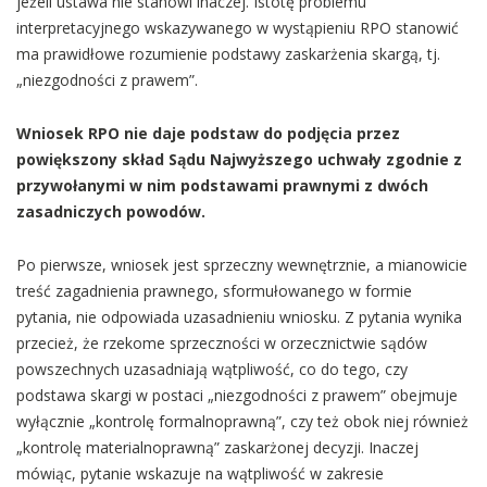
jeżeli ustawa nie stanowi inaczej. Istotę problemu
interpretacyjnego wskazywanego w wystąpieniu RPO stanowić
ma prawidłowe rozumienie podstawy zaskarżenia skargą, tj.
„niezgodności z prawem”.
Wniosek RPO nie daje podstaw do podjęcia przez
powiększony skład Sądu Najwyższego uchwały zgodnie z
przywołanymi w nim podstawami prawnymi z dwóch
zasadniczych powodów.
Po pierwsze, wniosek jest sprzeczny wewnętrznie, a mianowicie
treść zagadnienia prawnego, sformułowanego w formie
pytania, nie odpowiada uzasadnieniu wniosku. Z pytania wynika
przecież, że rzekome sprzeczności w orzecznictwie sądów
powszechnych uzasadniają wątpliwość, co do tego, czy
podstawa skargi w postaci „niezgodności z prawem” obejmuje
wyłącznie „kontrolę formalnoprawną”, czy też obok niej również
„kontrolę materialnoprawną” zaskarżonej decyzji. Inaczej
mówiąc, pytanie wskazuje na wątpliwość w zakresie