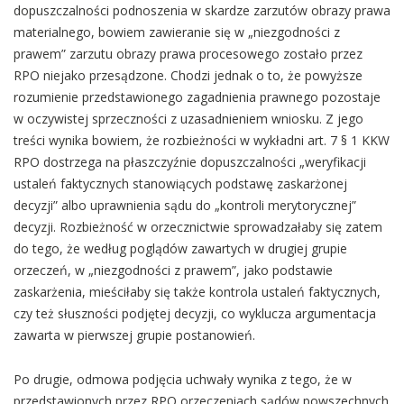
dopuszczalności podnoszenia w skardze zarzutów obrazy prawa
materialnego, bowiem zawieranie się w „niezgodności z
prawem” zarzutu obrazy prawa procesowego zostało przez
RPO niejako przesądzone. Chodzi jednak o to, że powyższe
rozumienie przedstawionego zagadnienia prawnego pozostaje
w oczywistej sprzeczności z uzasadnieniem wniosku. Z jego
treści wynika bowiem, że rozbieżności w wykładni art. 7 § 1 KKW
RPO dostrzega na płaszczyźnie dopuszczalności „weryfikacji
ustaleń faktycznych stanowiących podstawę zaskarżonej
decyzji” albo uprawnienia sądu do „kontroli merytorycznej”
decyzji. Rozbieżność w orzecznictwie sprowadzałaby się zatem
do tego, że według poglądów zawartych w drugiej grupie
orzeczeń, w „niezgodności z prawem”, jako podstawie
zaskarżenia, mieściłaby się także kontrola ustaleń faktycznych,
czy też słuszności podjętej decyzji, co wyklucza argumentacja
zawarta w pierwszej grupie postanowień.
Po drugie, odmowa podjęcia uchwały wynika z tego, że w
przedstawionych przez RPO orzeczeniach sądów powszechnych