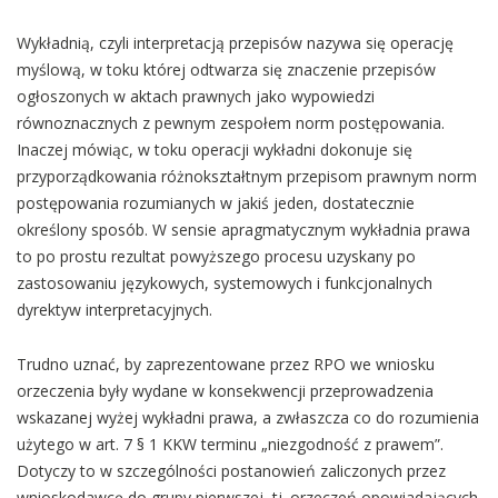
Wykładnią, czyli interpretacją przepisów nazywa się operację
myślową, w toku której odtwarza się znaczenie przepisów
ogłoszonych w aktach prawnych jako wypowiedzi
równoznacznych z pewnym zespołem norm postępowania.
Inaczej mówiąc, w toku operacji wykładni dokonuje się
przyporządkowania różnokształtnym przepisom prawnym norm
postępowania rozumianych w jakiś jeden, dostatecznie
określony sposób. W sensie apragmatycznym wykładnia prawa
to po prostu rezultat powyższego procesu uzyskany po
zastosowaniu językowych, systemowych i funkcjonalnych
dyrektyw interpretacyjnych.
Trudno uznać, by zaprezentowane przez RPO we wniosku
orzeczenia były wydane w konsekwencji przeprowadzenia
wskazanej wyżej wykładni prawa, a zwłaszcza co do rozumienia
użytego w art. 7 § 1 KKW terminu „niezgodność z prawem”.
Dotyczy to w szczególności postanowień zaliczonych przez
wnioskodawcę do grupy pierwszej, tj. orzeczeń opowiadających