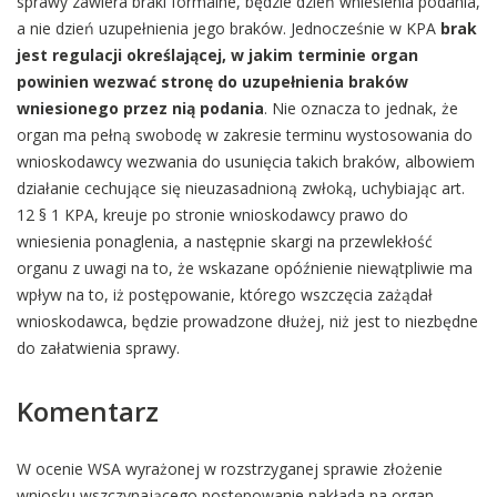
sprawy zawiera braki formalne, będzie dzień wniesienia podania,
a nie dzień uzupełnienia jego braków. Jednocześnie w KPA
brak
jest regulacji określającej, w jakim terminie organ
powinien wezwać stronę do uzupełnienia braków
wniesionego przez nią podania
. Nie oznacza to jednak, że
organ ma pełną swobodę w zakresie terminu wystosowania do
wnioskodawcy wezwania do usunięcia takich braków, albowiem
działanie cechujące się nieuzasadnioną zwłoką, uchybiając art.
12 § 1 KPA, kreuje po stronie wnioskodawcy prawo do
wniesienia ponaglenia, a następnie skargi na przewlekłość
organu z uwagi na to, że wskazane opóźnienie niewątpliwie ma
wpływ na to, iż postępowanie, którego wszczęcia zażądał
wnioskodawca, będzie prowadzone dłużej, niż jest to niezbędne
do załatwienia sprawy.
Komentarz
W ocenie WSA wyrażonej w rozstrzyganej sprawie złożenie
wniosku wszczynającego postępowanie nakłada na organ