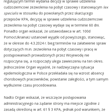
regulującym termin wydania decyzji w sprawie udzielenia
cudzoziemcowi zezwolenia na pobyt czasowy i stanowiącym
lex
specialis
w stosunku do powołanych przez skarżącego
przepisów KPA, decyzję w sprawie udzielenia cudzoziemcowi
zezwolenia na pobyt czasowy wydaje się w terminie 60 dni.
Ponadto organ wskazał, że ustawodawca w art. 100d
PomocUkrainaU ustanowił wyjątki od powyższego, stanowiąc,
że w okresie do 4.3.2024 r. bieg terminów na załatwienie spraw
dotyczących m.in. zezwolenia na pobyt czasowy i pracę w
postępowaniach prowadzonych przez Wojewodę nie
rozpoczyna się, a rozpoczęty ulega zawieszeniu na ten okres.
Jednocześnie Organ wyjaśnił, że nadzwyczajna sytuacja
epidemiologiczna w Polsce przekładała się na wzrost absencji
chorobowych pracowników, powstanie zaległości, a tym samym
wydłużenie czasu procedowania.
Nadto Organ wskazał, że wszczęcie postępowania
administracyjnego na żądanie strony ma miejsce zgodnie z
zasadą określoną w art. 61 § 3 KPA, jednak pod warunkiem, że