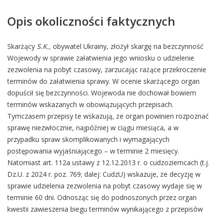
Opis okoliczności faktycznych
Skarżący
S.K.,
obywatel Ukrainy, złożył skargę na bezczynność
Wojewody w sprawie załatwienia jego wniosku o udzielenie
zezwolenia na pobyt czasowy, zarzucając rażące przekroczenie
terminów do załatwienia sprawy. W ocenie skarżącego organ
dopuścił się bezczynności. Wojewoda nie dochował bowiem
terminów wskazanych w obowiązujących przepisach.
Tymczasem przepisy te wskazują, że organ powinien rozpoznać
sprawę niezwłocznie, najpóźniej w ciągu miesiąca, a w
przypadku spraw skomplikowanych i wymagających
postępowania wyjaśniającego – w terminie 2 miesięcy.
Natomiast art. 112a ustawy z 12.12.2013 r. o cudzoziemcach (t.j.
Dz.U. z 2024 r. poz. 769; dalej: CudzU) wskazuje, że decyzję w
sprawie udzielenia zezwolenia na pobyt czasowy wydaje się w
terminie 60 dni. Odnosząc się do podnoszonych przez organ
kwestii zawieszenia biegu terminów wynikającego z przepisów