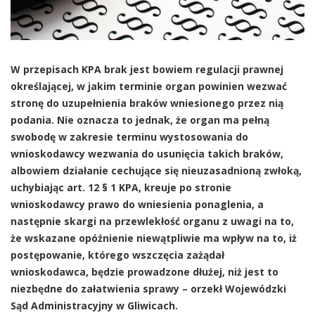
W przepisach KPA brak jest bowiem regulacji prawnej
określającej, w jakim terminie organ powinien wezwać
stronę do uzupełnienia braków wniesionego przez nią
podania. Nie oznacza to jednak, że organ ma pełną
swobodę w zakresie terminu wystosowania do
wnioskodawcy wezwania do usunięcia takich braków,
albowiem działanie cechujące się nieuzasadnioną zwłoką,
uchybiając art. 12 § 1 KPA, kreuje po stronie
wnioskodawcy prawo do wniesienia ponaglenia, a
następnie skargi na przewlekłość organu z uwagi na to,
że wskazane opóźnienie niewątpliwie ma wpływ na to, iż
postępowanie, którego wszczęcia zażądał
wnioskodawca, będzie prowadzone dłużej, niż jest to
niezbędne do załatwienia sprawy – orzekł Wojewódzki
Sąd Administracyjny w Gliwicach.