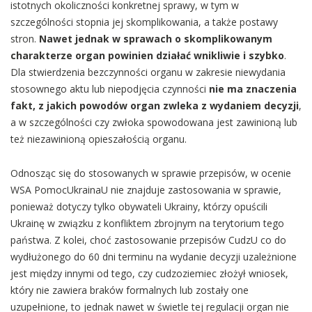
istotnych okoliczności konkretnej sprawy, w tym w
szczególności stopnia jej skomplikowania, a także postawy
stron.
Nawet jednak w sprawach o skomplikowanym
charakterze organ powinien działać wnikliwie i szybko
.
Dla stwierdzenia bezczynności organu w zakresie niewydania
stosownego aktu lub niepodjęcia czynności
nie ma znaczenia
fakt, z jakich powodów organ zwleka z wydaniem decyzji
,
a w szczególności czy zwłoka spowodowana jest zawinioną lub
też niezawinioną opieszałością organu.
Odnosząc się do stosowanych w sprawie przepisów, w ocenie
WSA PomocUkrainaU nie znajduje zastosowania w sprawie,
ponieważ dotyczy tylko obywateli Ukrainy, którzy opuścili
Ukrainę w związku z konfliktem zbrojnym na terytorium tego
państwa. Z kolei, choć zastosowanie przepisów CudzU co do
wydłużonego do 60 dni terminu na wydanie decyzji uzależnione
jest między innymi od tego, czy cudzoziemiec złożył wniosek,
który nie zawiera braków formalnych lub zostały one
uzupełnione, to jednak nawet w świetle tej regulacji organ nie